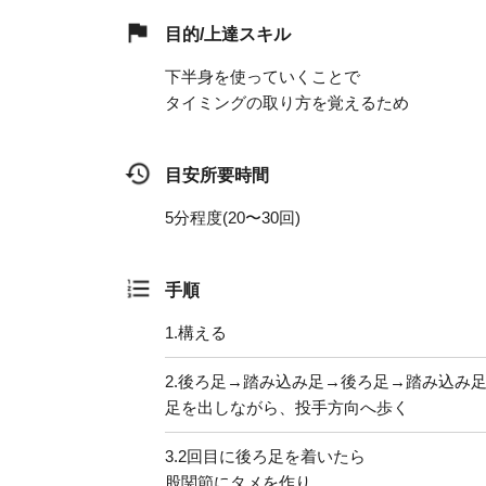
目的/上達スキル
下半身を使っていくことで
タイミングの取り方を覚えるため
目安所要時間
5分程度(20〜30回)
手順
1.
構える
2.
後ろ足→踏み込み足→後ろ足→踏み込み
足を出しながら、投手方向へ歩く
3.
2回目に後ろ足を着いたら
股関節にタメを作り