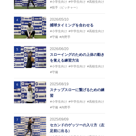
#小学生向け
#中学生向け
#高校生向け
#投手（ピッチャー）
2026/05/10
4
捕球タイミングを合わせる
#小学生向け
#中学生向け
#高校生向け
#守備
#内野手
2026/06/20
5
スローイングのための上体の動き
を覚える練習方法
#小学生向け
#中学生向け
#高校生向け
#守備
2025/08/19
6
スナップスローに繋げるための練
習
#小学生向け
#中学生向け
#高校生向け
#守備
#内野手
2025/09/09
7
セカンドのゲッツーの入り方（左
足前に出る）