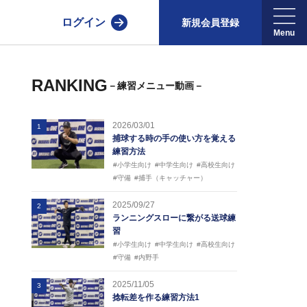
ログイン
新規会員登録
RANKING
－練習メニュー動画－
2026/03/01
1
捕球する時の手の使い方を覚える
練習方法
#小学生向け
#中学生向け
#高校生向け
#守備
#捕手（キャッチャー）
2025/09/27
2
ランニングスローに繋がる送球練
習
#小学生向け
#中学生向け
#高校生向け
#守備
#内野手
2025/11/05
3
捻転差を作る練習方法1