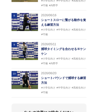
#小学生向け
#中学生向け
#高校生向け
#守備
#内野手
2026/06/16
8
ショートスローに繋がる動作を覚
える練習方法
#小学生向け
#中学生向け
#高校生向け
#守備
2026/05/11
9
捕球タイミングを合わせる※ケン
ケン
#小学生向け
#中学生向け
#高校生向け
#守備
#内野手
2026/06/20
10
ショートバウンドで捕球する練習
方法
#小学生向け
#中学生向け
#高校生向け
#守備