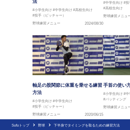
法
#中学生向け
#
#高校生向け
#小学生向け
#中学生向け
#高校生向け
#投手（ピッチャー）
野球練習メニュ
野球練習メニュー
2024/08/30
軸足の股関節に体重を乗せる練習
手首の使い
方法
#小学生向け
#
#バッティング
#小学生向け
#中学生向け
#投手（ピッチャー）
野球練習メニュ
野球練習メニュー
2020/06/15
Sufuトップ
野球
下半身でタイミングを取るための練習方法