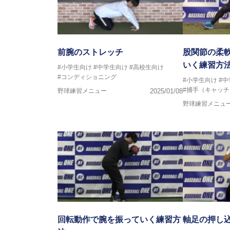
前腕のストレッチ
股関節の柔
いく練習方
#小学生向け
#中学生向け
#高校生向け
#コンディショニング
#小学生向け
#
#捕手（キャッ
野球練習メニュー
2025/01/08
野球練習メニュ
回転動作で腕を振っていく練習方
軸足の押し