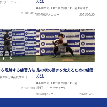
方法
投手（ピッチャー）
#小学生向け
#中学生向け
#守備
#内野手
ー
2019/04/19
野球練習メニュー
2021/02/20
方を理解する練習方法
足の横の動きを覚えるための練習
方法
中学生向け
#高校生向け
#小学生向け
#中学生向け
#守備
#捕手（キャッチャー）
ー
2024/03/05
野球練習メニュー
2020/12/17