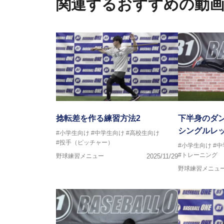
関連するおすすめの動
捻転差を作る練習方法2
下半身のダ
シングルレ
#小学生向け
#中学生向け
#高校生向け
#投手（ピッチャー）
#小学生向け
#
#トレーニング
野球練習メニュー
2025/11/29
野球練習メニュ