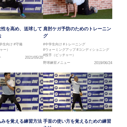
軟性を高め、送球して
肩肘ケガ予防のためのトレーニン
法
グ
中学生向け
#守備
#中学生向け
#トレーニング
チャー）
#ウォーミングアップ
#コンディショニング
#投手（ピッチャー）
ー
2021/05/20
野球練習メニュー
2019/06/24
込みを覚える練習方法
手首の使い方を覚えるための練習