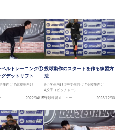
画
ンベルトレーニング①
投球動作のスタートを作る練習方
ッグデットリフト
法
中学生向け
#高校生向け
#小学生向け
#中学生向け
#高校生向け
#投手（ピッチャー）
ー
2022/04/15
野球練習メニュー
2023/12/30