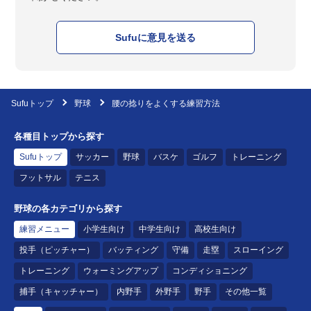
Sufuに意見を送る
Sufuトップ
野球
腰の捻りをよくする練習方法
各種目トップから探す
Sufuトップ
サッカー
野球
バスケ
ゴルフ
トレーニング
フットサル
テニス
野球の各カテゴリから探す
練習メニュー
小学生向け
中学生向け
高校生向け
投手（ピッチャー）
バッティング
守備
走塁
スローイング
トレーニング
ウォーミングアップ
コンディショニング
捕手（キャッチャー）
内野手
外野手
野手
その他一覧