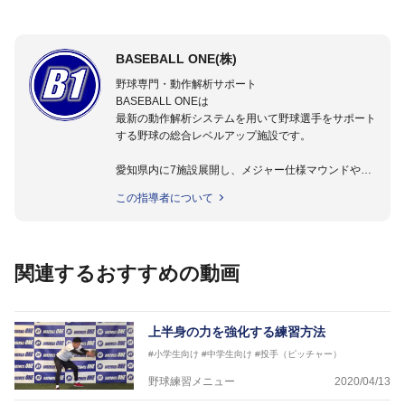
BASEBALL ONE(株)
野球専門・動作解析サポート
BASEBALL ONEは
最新の動作解析システムを用いて野球選手をサポート
する野球の総合レベルアップ施設です。
愛知県内に7施設展開し、メジャー仕様マウンドやト
レーニング施設も設置しています。
この指導者について
動作解析システムを用いて、小学生からプロ野球選手
まで累計9,000人以上の選手をサポート。
個人はもちろんのこと、中・高・大学のチームサポー
トも実施。
関連するおすすめの動画
上半身の力を強化する練習方法
#小学生向け
#中学生向け
#投手（ピッチャー）
野球練習メニュー
2020/04/13