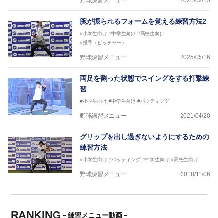
野球練習メニュー
2025/03/15
腕が振られるフォームを覚える練習方法2
#小学生向け
#中学生向け
#高校生向け
#投手（ピッチャー）
野球練習メニュー
2025/05/16
両足を割った状態でスイングをする打撃練
習
#小学生向け
#中学生向け
#バッティング
野球練習メニュー
2021/04/20
グリップを出し過ぎないようにするための
練習方法
#小学生向け
#バッティング
#中学生向け
#高校生向け
野球練習メニュー
2018/11/06
RANKING
－練習メニュー動画－