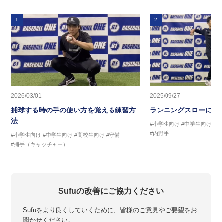
1
2
2026/03/01
2025/09/27
捕球する時の手の使い方を覚える練習方
ランニングスローに繋
法
#小学生向け
#中学生向け
#
#内野手
#小学生向け
#中学生向け
#高校生向け
#守備
#捕手（キャッチャー）
Sufuの改善にご協力ください
Sufuをより良くしていくために、皆様のご意見やご要望をお
聞かせください。