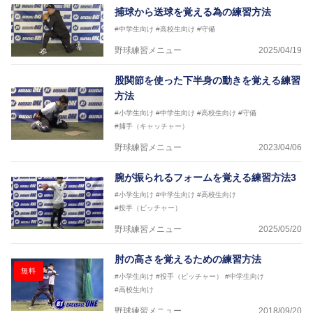
捕球から送球を覚える為の練習方法
#中学生向け
#高校生向け
#守備
野球練習メニュー
2025/04/19
股関節を使った下半身の動きを覚える練習
方法
#小学生向け
#中学生向け
#高校生向け
#守備
#捕手（キャッチャー）
野球練習メニュー
2023/04/06
腕が振られるフォームを覚える練習方法3
#小学生向け
#中学生向け
#高校生向け
#投手（ピッチャー）
野球練習メニュー
2025/05/20
肘の高さを覚えるための練習方法
無料
#小学生向け
#投手（ピッチャー）
#中学生向け
#高校生向け
野球練習メニュー
2018/09/20