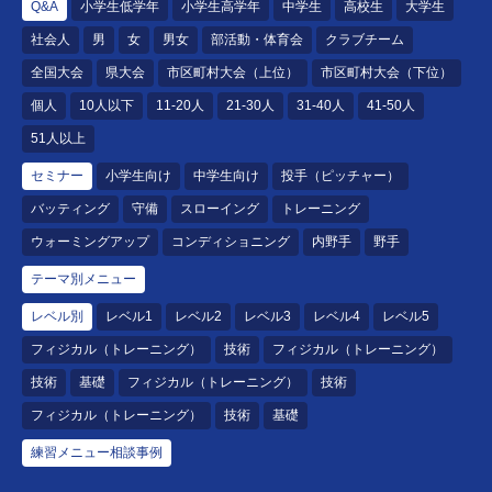
Q&A
小学生低学年
小学生高学年
中学生
高校生
大学生
社会人
男
女
男女
部活動・体育会
クラブチーム
全国大会
県大会
市区町村大会（上位）
市区町村大会（下位）
個人
10人以下
11-20人
21-30人
31-40人
41-50人
51人以上
セミナー
小学生向け
中学生向け
投手（ピッチャー）
バッティング
守備
スローイング
トレーニング
ウォーミングアップ
コンディショニング
内野手
野手
テーマ別メニュー
レベル別
レベル1
レベル2
レベル3
レベル4
レベル5
フィジカル（トレーニング）
技術
フィジカル（トレーニング）
技術
基礎
フィジカル（トレーニング）
技術
フィジカル（トレーニング）
技術
基礎
練習メニュー相談事例