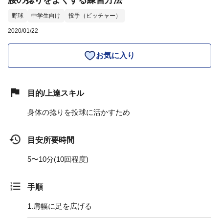
腰の捻りをよくする練習方法
野球
中学生向け
投手（ピッチャー）
2020/01/22
お気に入り
目的/上達スキル
身体の捻りを投球に活かすため
目安所要時間
5〜10分(10回程度)
手順
1.
肩幅に足を広げる