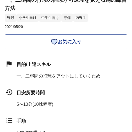
一、二塁間の打球の捕球から送球を覚える為の練習
方法
野球
小学生向け
中学生向け
守備
内野手
2021/05/20
お気に入り
目的/上達スキル
一、二塁間の打球をアウトにしていくため
目安所要時間
5〜10分(10球程度)
手順