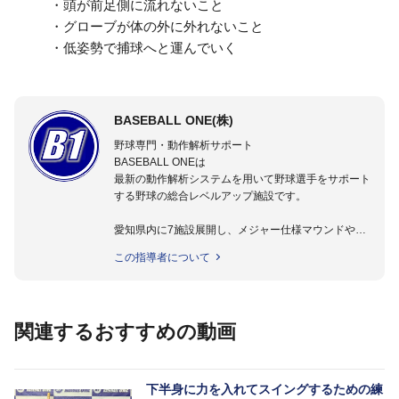
・頭が前足側に流れないこと
・グローブが体の外に外れないこと
・低姿勢で捕球へと運んでいく
BASEBALL ONE(株)
野球専門・動作解析サポート
BASEBALL ONEは
最新の動作解析システムを用いて野球選手をサポート
する野球の総合レベルアップ施設です。
愛知県内に7施設展開し、メジャー仕様マウンドやト
レーニング施設も設置しています。
この指導者について
動作解析システムを用いて、小学生からプロ野球選手
まで累計9,000人以上の選手をサポート。
個人はもちろんのこと、中・高・大学のチームサポー
トも実施。
関連するおすすめの動画
下半身に力を入れてスイングするための練