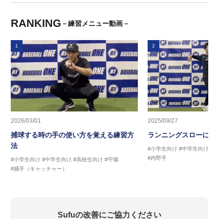
RANKING
－練習メニュー動画－
1
2
2026/03/01
2025/09/27
捕球する時の手の使い方を覚える練習方
ランニングスローに繋
法
#小学生向け
#中学生向け
#
#内野手
#小学生向け
#中学生向け
#高校生向け
#守備
#捕手（キャッチャー）
Sufuの改善にご協力ください