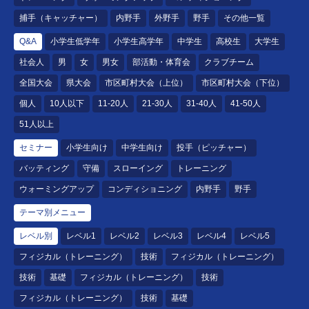
捕手（キャッチャー）
内野手
外野手
野手
その他一覧
Q&A
小学生低学年
小学生高学年
中学生
高校生
大学生
社会人
男
女
男女
部活動・体育会
クラブチーム
全国大会
県大会
市区町村大会（上位）
市区町村大会（下位）
個人
10人以下
11-20人
21-30人
31-40人
41-50人
51人以上
セミナー
小学生向け
中学生向け
投手（ピッチャー）
バッティング
守備
スローイング
トレーニング
ウォーミングアップ
コンディショニング
内野手
野手
テーマ別メニュー
レベル別
レベル1
レベル2
レベル3
レベル4
レベル5
フィジカル（トレーニング）
技術
フィジカル（トレーニング）
技術
基礎
フィジカル（トレーニング）
技術
フィジカル（トレーニング）
技術
基礎