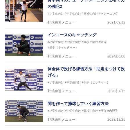
背中周りのチューブトレーニング②引く力
の強化2
#小学生向け
#中学生向け
#高校生向け
#トレーニング
野球練習メニュー
2021/09/12
インコースのキャッチング
#小学生向け
#中学生向け
#高校生向け
#守備
#捕手（キャッチャー）
野球練習メニュー
2024/06/08
体全体で投げる練習方法「助走をつけて投
げる」
#小学生向け
#中学生向け
#投手（ピッチャー）
野球練習メニュー
2020/07/15
間を作って捕球していく練習方法
#小学生向け
#中学生向け
#高校生向け
#守備
#内野手
野球練習メニュー
2023/12/25