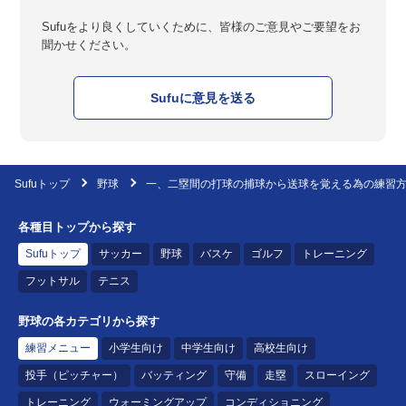
Sufuをより良くしていくために、皆様のご意見やご要望をお
聞かせください。
Sufuに意見を送る
Sufuトップ
野球
一、二塁間の打球の捕球から送球を覚える為の練習
各種目トップから探す
Sufuトップ
サッカー
野球
バスケ
ゴルフ
トレーニング
フットサル
テニス
野球の各カテゴリから探す
練習メニュー
小学生向け
中学生向け
高校生向け
投手（ピッチャー）
バッティング
守備
走塁
スローイング
トレーニング
ウォーミングアップ
コンディショニング