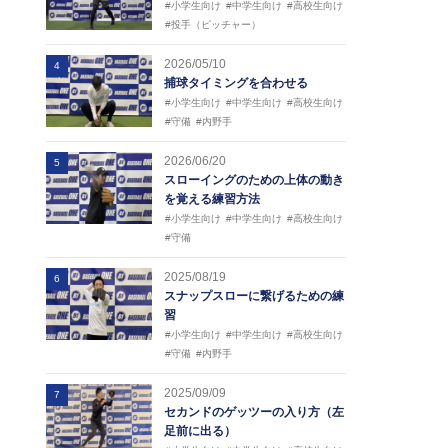
#小学生向け
#中学生向け
#高校生向け
#投手（ピッチャー）
2026/05/10
4
捕球タイミングを合わせる
#小学生向け
#中学生向け
#高校生向け
#守備
#内野手
2026/06/20
5
スローイングのための上体の動き
を覚える練習方法
#小学生向け
#中学生向け
#高校生向け
#守備
2025/08/19
6
スナップスローに繋げるための練
習
#小学生向け
#中学生向け
#高校生向け
#守備
#内野手
2025/09/09
7
セカンドのゲッツーの入り方（左
足前に出る）