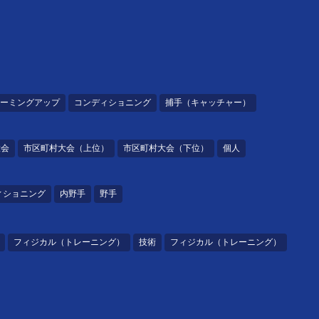
ーミングアップ
コンディショニング
捕手（キャッチャー）
大会
市区町村大会（上位）
市区町村大会（下位）
個人
ィショニング
内野手
野手
フィジカル（トレーニング）
技術
フィジカル（トレーニング）