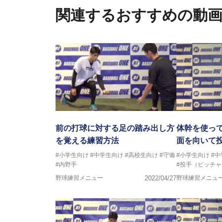
関連するおすすめの動
前の打球に対する足の踏み出し方
体幹を使っ
を覚える練習方法
面を向いて
#小学生向け
#中学生向け
#高校生向け
#守備
#小学生向け
#
#内野手
#投手（ピッチャ
野球練習メニュー
2022/04/27
野球練習メニュ