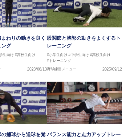
肩まわりの動きを良く
股関節と胸郭の動きをよくするト
ニング
レーニング
中学生向け
#高校生向け
#小学生向け
#中学生向け
#高校生向け
#トレーニング
ー
2023/08/13
野球練習メニュー
2025/09/12
球の捕球から送球を覚
バランス能力と走力アップトレー