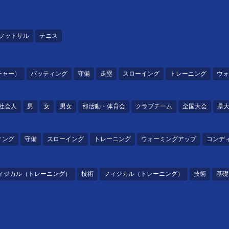
フットサル
テニス
チャー）
バッティング
守備
走塁
スローイング
トレーニング
ウォ
社会人
男
女
男女
部活動・体育会
クラブチーム
全国大会
県
ィング
守備
スローイング
トレーニング
ウォーミングアップ
コンデ
ィジカル（トレーニング）
技術
フィジカル（トレーニング）
技術
基礎