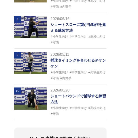
#小学生向け
#中学生向け
#高校生向け
#守備
#内野手
2026/06/16
8
ショートスローに繋がる動作を覚
える練習方法
#小学生向け
#中学生向け
#高校生向け
#守備
2026/05/11
9
捕球タイミングを合わせる※ケン
ケン
#小学生向け
#中学生向け
#高校生向け
#守備
#内野手
2026/06/20
10
ショートバウンドで捕球する練習
方法
#小学生向け
#中学生向け
#高校生向け
#守備