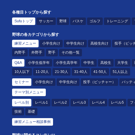
各種目トップから探す
Sufuトップ
サッカー
野球
バスケ
ゴルフ
トレーニング
野球の各カテゴリから探す
練習メニュー
小学生向け
中学生向け
高校生向け
投手（ピッ
内野手
外野手
野手
その他一覧
Q&A
小学生低学年
小学生高学年
中学生
高校生
大学生
10人以下
11-20人
21-30人
31-40人
41-50人
51人以上
セミナー
小学生向け
中学生向け
投手（ピッチャー）
バッテ
テーマ別メニュー
レベル別
レベル1
レベル2
レベル3
レベル4
レベル5
フ
技術
基礎
練習メニュー相談事例