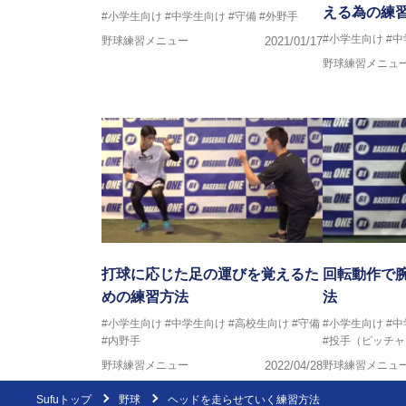
える為の練
#小学生向け
#中学生向け
#守備
#外野手
#小学生向け
#
野球練習メニュー
2021/01/17
野球練習メニュ
打球に応じた足の運びを覚えるた
回転動作で
めの練習方法
法
#小学生向け
#中学生向け
#高校生向け
#守備
#小学生向け
#
#内野手
#投手（ピッチャ
野球練習メニュー
2022/04/28
野球練習メニュ
Sufuトップ
野球
ヘッドを走らせていく練習方法