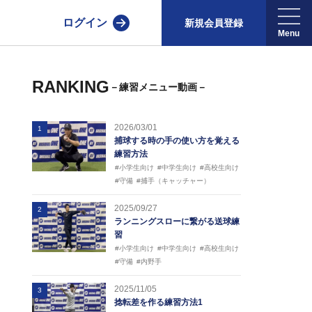
ログイン
新規会員登録
RANKING
－練習メニュー動画－
2026/03/01
1
捕球する時の手の使い方を覚える
練習方法
#小学生向け
#中学生向け
#高校生向け
#守備
#捕手（キャッチャー）
2025/09/27
2
ランニングスローに繋がる送球練
習
#小学生向け
#中学生向け
#高校生向け
#守備
#内野手
2025/11/05
3
捻転差を作る練習方法1