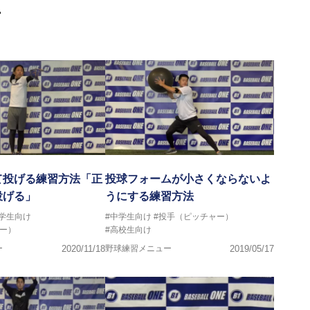
画
て投げる練習方法「正
投球フォームが小さくならないよ
投げる」
うにする練習方法
中学生向け
#中学生向け
#投手（ピッチャー）
ー）
#高校生向け
ー
2020/11/18
野球練習メニュー
2019/05/17