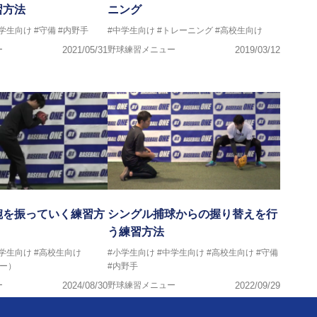
習方法
ニング
中学生向け
#守備
#内野手
#中学生向け
#トレーニング
#高校生向け
ー
2021/05/31
野球練習メニュー
2019/03/12
腕を振っていく練習方
シングル捕球からの握り替えを行
う練習方法
中学生向け
#高校生向け
#小学生向け
#中学生向け
#高校生向け
#守備
ー）
#内野手
ー
2024/08/30
野球練習メニュー
2022/09/29