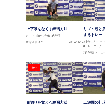
上下動をなくす練習方法
リズム感と
するトレー
#中学生向け
#守備
#内野手
#小学生向け
#
野球練習メニュー
2019/11/12
#トレーニング
野球練習メニュ
無料
目切りを覚える練習方法
三遊間の打