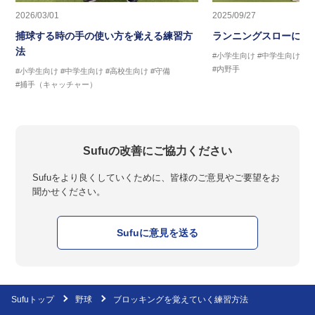
2026/03/01
2025/09/27
捕球する時の手の使い方を覚える練習方
ランニングスローに繋
法
#小学生向け
#中学生向け
#
#内野手
#小学生向け
#中学生向け
#高校生向け
#守備
#捕手（キャッチャー）
Sufuの改善にご協力ください
Sufuをより良くしていくために、皆様のご意見やご要望をお
聞かせください。
Sufuに意見を送る
Sufuトップ
野球
ブロッキングを覚えていく練習方法