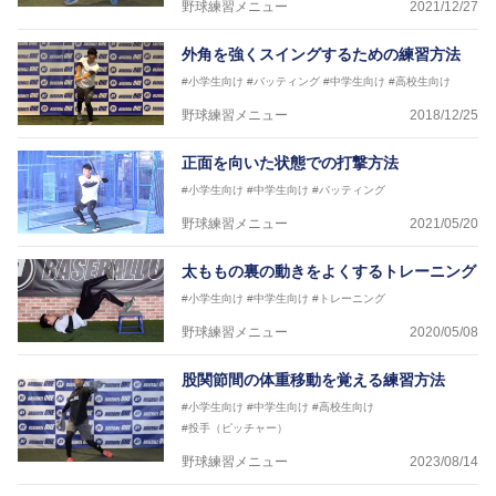
野球練習メニュー
2021/12/27
外角を強くスイングするための練習方法
#小学生向け
#バッティング
#中学生向け
#高校生向け
野球練習メニュー
2018/12/25
正面を向いた状態での打撃方法
#小学生向け
#中学生向け
#バッティング
野球練習メニュー
2021/05/20
太ももの裏の動きをよくするトレーニング
#小学生向け
#中学生向け
#トレーニング
野球練習メニュー
2020/05/08
股関節間の体重移動を覚える練習方法
#小学生向け
#中学生向け
#高校生向け
#投手（ピッチャー）
野球練習メニュー
2023/08/14