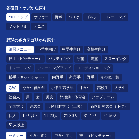
各種目トップから探す
Sufuトップ
サッカー
野球
バスケ
ゴルフ
トレーニング
フットサル
テニス
野球の各カテゴリから探す
練習メニュー
小学生向け
中学生向け
高校生向け
投手（ピッチャー）
バッティング
守備
走塁
スローイング
トレーニング
ウォーミングアップ
コンディショニング
捕手（キャッチャー）
内野手
外野手
野手
その他一覧
Q&A
小学生低学年
小学生高学年
中学生
高校生
大学生
社会人
男
女
男女
部活動・体育会
クラブチーム
全国大会
県大会
市区町村大会（上位）
市区町村大会（下位）
個人
10人以下
11-20人
21-30人
31-40人
41-50人
51人以上
セミナー
小学生向け
中学生向け
投手（ピッチャー）