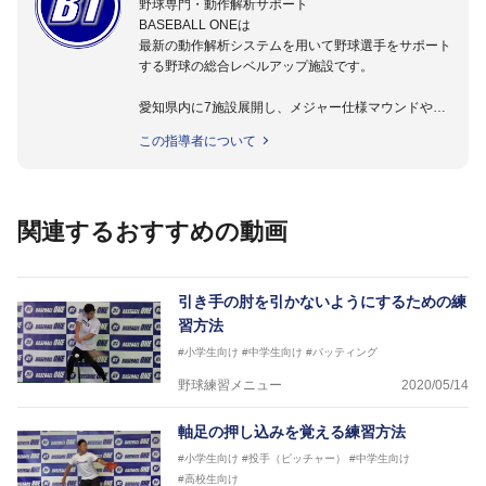
野球専門・動作解析サポート
BASEBALL ONEは
最新の動作解析システムを用いて野球選手をサポート
する野球の総合レベルアップ施設です。
愛知県内に7施設展開し、メジャー仕様マウンドやト
レーニング施設も設置しています。
この指導者について
動作解析システムを用いて、小学生からプロ野球選手
まで累計9,000人以上の選手をサポート。
個人はもちろんのこと、中・高・大学のチームサポー
トも実施。
関連するおすすめの動画
引き手の肘を引かないようにするための練
習方法
#小学生向け
#中学生向け
#バッティング
野球練習メニュー
2020/05/14
軸足の押し込みを覚える練習方法
#小学生向け
#投手（ピッチャー）
#中学生向け
#高校生向け