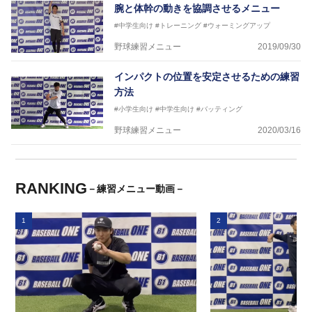
腕と体幹の動きを協調させるメニュー
#中学生向け
#トレーニング
#ウォーミングアップ
野球練習メニュー
2019/09/30
インパクトの位置を安定させるための練習
方法
#小学生向け
#中学生向け
#バッティング
野球練習メニュー
2020/03/16
RANKING
－練習メニュー動画－
1
2