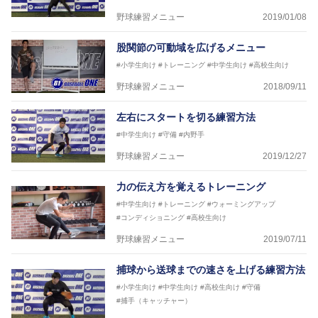
野球練習メニュー
2019/01/08
股関節の可動域を広げるメニュー
#小学生向け
#トレーニング
#中学生向け
#高校生向け
野球練習メニュー
2018/09/11
左右にスタートを切る練習方法
#中学生向け
#守備
#内野手
野球練習メニュー
2019/12/27
力の伝え方を覚えるトレーニング
#中学生向け
#トレーニング
#ウォーミングアップ
#コンディショニング
#高校生向け
野球練習メニュー
2019/07/11
捕球から送球までの速さを上げる練習方法
#小学生向け
#中学生向け
#高校生向け
#守備
#捕手（キャッチャー）