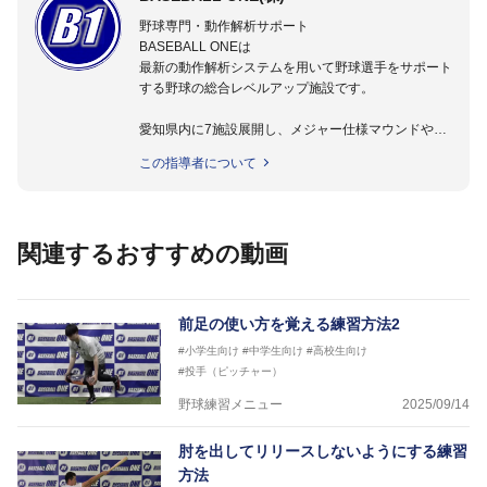
野球専門・動作解析サポート
BASEBALL ONEは
最新の動作解析システムを用いて野球選手をサポート
する野球の総合レベルアップ施設です。
愛知県内に7施設展開し、メジャー仕様マウンドやト
レーニング施設も設置しています。
この指導者について
動作解析システムを用いて、小学生からプロ野球選手
まで累計9,000人以上の選手をサポート。
個人はもちろんのこと、中・高・大学のチームサポー
トも実施。
関連するおすすめの動画
前足の使い方を覚える練習方法2
#小学生向け
#中学生向け
#高校生向け
#投手（ピッチャー）
野球練習メニュー
2025/09/14
肘を出してリリースしないようにする練習
方法