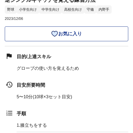
逆シングルキャッチを覚える練習方法
野球
小学生向け
中学生向け
高校生向け
守備
内野手
2023/12/06
お気に入り
目的/上達スキル
グローブの使い方を覚えるため
目安所要時間
5〜10分(10球×3セット目安)
手順
1.
膝立ちをする