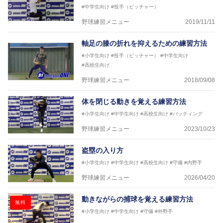
#中学生向け
#投手（ピッチャー）
野球練習メニュー
2019/11/11
軸足の膝の折れを抑えるための練習方法
#小学生向け
#投手（ピッチャー）
#中学生向け
#高校生向け
野球練習メニュー
2018/09/08
体を閉じる動きを覚える練習方法
#小学生向け
#中学生向け
#高校生向け
#バッティング
野球練習メニュー
2023/10/23
盗塁の入り方
#小学生向け
#中学生向け
#高校生向け
#守備
#内野手
野球練習メニュー
2026/04/20
動きながらの捕球を覚える練習方法
無料
#小学生向け
#中学生向け
#守備
#外野手