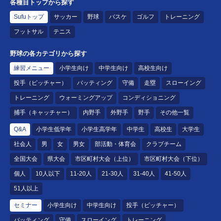
各種目トップから探す
Sufuトップ
サッカー
野球
バスケ
ゴルフ
トレーニング
フットサル
テニス
野球の各カテゴリから探す
練習メニュー
小学生向け
中学生向け
高校生向け
投手（ピッチャー）
バッティング
守備
走塁
スローイング
トレーニング
ウォーミングアップ
コンディショニング
捕手（キャッチャー）
内野手
外野手
野手
その他一覧
Q&A
小学生低学年
小学生高学年
中学生
高校生
大学生
社会人
男
女
男女
部活動・体育会
クラブチーム
全国大会
県大会
市区町村大会（上位）
市区町村大会（下位）
個人
10人以下
11-20人
21-30人
31-40人
41-50人
51人以上
セミナー
小学生向け
中学生向け
投手（ピッチャー）
バッティング
守備
スローイング
トレーニング