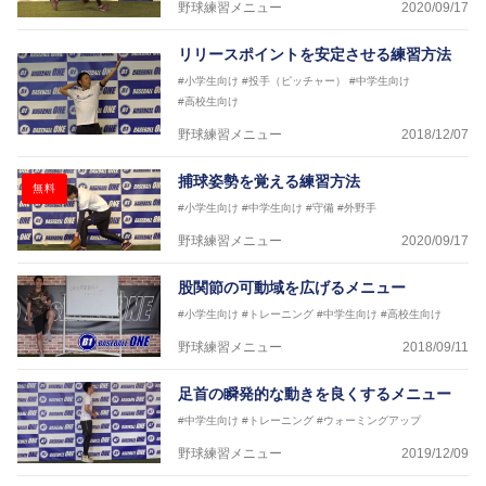
野球練習メニュー
2020/09/17
リリースポイントを安定させる練習方法
#小学生向け
#投手（ピッチャー）
#中学生向け
#高校生向け
野球練習メニュー
2018/12/07
捕球姿勢を覚える練習方法
無料
#小学生向け
#中学生向け
#守備
#外野手
野球練習メニュー
2020/09/17
股関節の可動域を広げるメニュー
#小学生向け
#トレーニング
#中学生向け
#高校生向け
野球練習メニュー
2018/09/11
足首の瞬発的な動きを良くするメニュー
#中学生向け
#トレーニング
#ウォーミングアップ
野球練習メニュー
2019/12/09