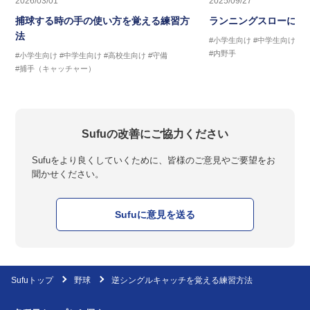
2026/03/01
2025/09/27
捕球する時の手の使い方を覚える練習方
ランニングスローに繋
法
#小学生向け
#中学生向け
#
#内野手
#小学生向け
#中学生向け
#高校生向け
#守備
#捕手（キャッチャー）
Sufuの改善にご協力ください
Sufuをより良くしていくために、皆様のご意見やご要望をお
聞かせください。
Sufuに意見を送る
Sufuトップ
野球
逆シングルキャッチを覚える練習方法