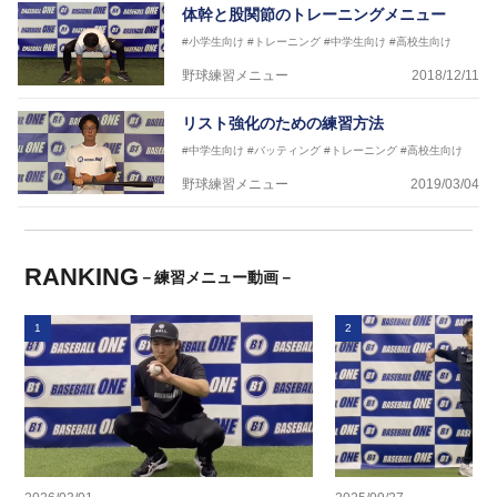
体幹と股関節のトレーニングメニュー
#小学生向け
#トレーニング
#中学生向け
#高校生向け
野球練習メニュー
2018/12/11
リスト強化のための練習方法
#中学生向け
#バッティング
#トレーニング
#高校生向け
野球練習メニュー
2019/03/04
RANKING
－練習メニュー動画－
1
2