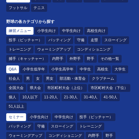
フットサル
テニス
野球の各カテゴリから探す
練習メニュー
小学生向け
中学生向け
高校生向け
投手（ピッチャー）
バッティング
守備
走塁
スローイング
トレーニング
ウォーミングアップ
コンディショニング
捕手（キャッチャー）
内野手
外野手
野手
その他一覧
Q&A
小学生低学年
小学生高学年
中学生
高校生
大学生
社会人
男
女
男女
部活動・体育会
クラブチーム
全国大会
県大会
市区町村大会（上位）
市区町村大会（下位）
個人
10人以下
11-20人
21-30人
31-40人
41-50人
51人以上
セミナー
小学生向け
中学生向け
投手（ピッチャー）
バッティング
守備
スローイング
トレーニング
ウォーミングアップ
コンディショニング
内野手
野手