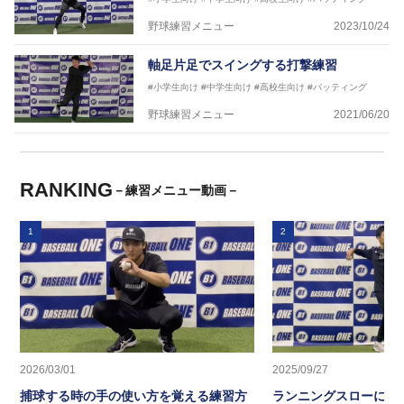
野球練習メニュー
2023/10/24
軸足片足でスイングする打撃練習
#小学生向け
#中学生向け
#高校生向け
#バッティング
野球練習メニュー
2021/06/20
RANKING
－練習メニュー動画－
1
2
2026/03/01
2025/09/27
捕球する時の手の使い方を覚える練習方
ランニングスローに繋