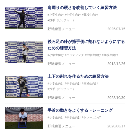
肩周りの硬さを改善していく練習方法
#小学生向け
#中学生向け
#高校生向け
#投手（ピッチャー）
野球練習メニュー
2026/07/15
後ろ足の膝が捕手側に割れないようにする
ための練習方法
#小学生向け
#バッティング
#中学生向け
#高校生向け
野球練習メニュー
2018/12/26
上下の割れを作るための練習方法
#小学生向け
#中学生向け
#高校生向け
#投手（ピッチャー）
野球練習メニュー
2023/10/30
手首の動きをよくするトレーニング
#小学生向け
#中学生向け
#トレーニング
野球練習メニュー
2020/08/17