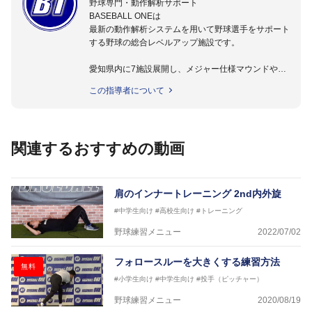
野球専門・動作解析サポート
BASEBALL ONEは
最新の動作解析システムを用いて野球選手をサポート
する野球の総合レベルアップ施設です。
愛知県内に7施設展開し、メジャー仕様マウンドやト
レーニング施設も設置しています。
この指導者について
動作解析システムを用いて、小学生からプロ野球選手
まで累計9,000人以上の選手をサポート。
個人はもちろんのこと、中・高・大学のチームサポー
トも実施。
関連するおすすめの動画
肩のインナートレーニング 2nd内外旋
#中学生向け
#高校生向け
#トレーニング
野球練習メニュー
2022/07/02
フォロースルーを大きくする練習方法
無料
#小学生向け
#中学生向け
#投手（ピッチャー）
野球練習メニュー
2020/08/19