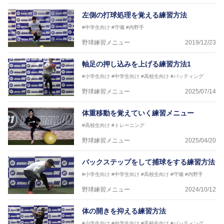
左側の打球処理を覚える練習方法
#中学生向け
#守備
#内野手
野球練習メニュー
2019/12/23
軸足の押し込みを上げる練習方法1
#小学生向け
#中学生向け
#高校生向け
#バッティング
野球練習メニュー
2025/07/14
体重移動を覚えていく練習メニュー
#高校生向け
#トレーニング
野球練習メニュー
2025/04/20
バックステップをして捕球をする練習方法
#小学生向け
#中学生向け
#高校生向け
#守備
#内野手
野球練習メニュー
2024/10/12
体の開きを抑える練習方法
#小学生向け
#中学生向け
#高校生向け
#バッティング