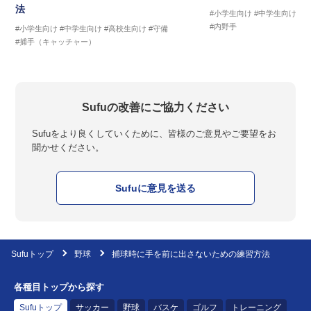
法
#小学生向け
#中学生向け
#
#内野手
#小学生向け
#中学生向け
#高校生向け
#守備
#捕手（キャッチャー）
Sufuの改善にご協力ください
Sufuをより良くしていくために、皆様のご意見やご要望をお
聞かせください。
Sufuに意見を送る
Sufuトップ
野球
捕球時に手を前に出さないための練習方法
各種目トップから探す
Sufuトップ
サッカー
野球
バスケ
ゴルフ
トレーニング