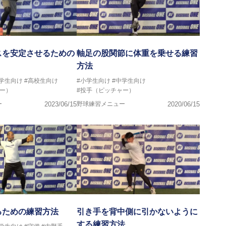
スを安定させるための
軸足の股関節に体重を乗せる練習
方法
中学生向け
#高校生向け
#小学生向け
#中学生向け
ー）
#投手（ピッチャー）
ー
2023/06/15
野球練習メニュー
2020/06/15
るための練習方法
引き手を背中側に引かないように
する練習方法