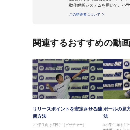
動作解析システムを用いて、小学
個人はもちろんのこと、中・高・
この指導者について
関連するおすすめの動
リリースポイントを安定させる練
ボールの見
習方法
法
#中学生向け
#投手（ピッチャー）
#小学生向け
#