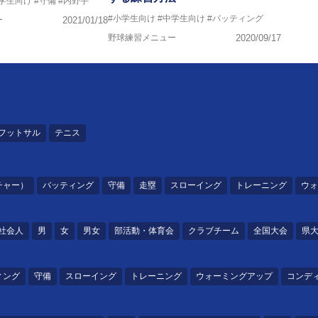
中学生向け
#守備
#内野手
#小学生向け
#中学生向け
#バッティング
ー
2021/01/18
野球練習メニュー
2020/09/17
フットサル
テニス
チャー）
バッティング
守備
走塁
スローイング
トレーニング
ウォ
社会人
男
女
男女
部活動・体育会
クラブチーム
全国大会
県
ィング
守備
スローイング
トレーニング
ウォーミングアップ
コンデ