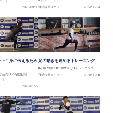
チャー）
#トレーニング
ー
2025/09/05
野球練習メニュー
2024/03/24
を上半身に伝えるため
足の動きを速めるトレーニング
#小学生向け
#中学生向け
#トレーニング
中学生向け
#高校生向け
野球練習メニュー
2020/05/08
ー）
ー
2022/01/29