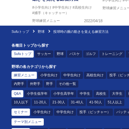
#小学生向け
#
#小学生向け
#中学生向け
#高校生向け
野球練習メニュ
#捕手（キャッチャー）
野球練習メニュー
2022/04/18
Sufuトップ
野球
投球時の腕の動きを覚える練習方法
各種目トップから探す
Sufuトップ
サッカー
野球
バスケ
ゴルフ
トレーニング
野球の各カテゴリから探す
練習メニュー
小学生向け
中学生向け
高校生向け
投手（ピッ
内野手
外野手
野手
その他一覧
Q&A
小学生低学年
小学生高学年
中学生
高校生
大学生
10人以下
11-20人
21-30人
31-40人
41-50人
51人以上
セミナー
小学生向け
中学生向け
投手（ピッチャー）
バッテ
テーマ別メニュー