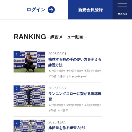
ログイン
新規会員登録
RANKING
－練習メニュー動画－
2026/03/01
1
捕球する時の手の使い方を覚える
練習方法
#小学生向け
#中学生向け
#高校生向け
#守備
#捕手（キャッチャー）
2025/09/27
2
ランニングスローに繋がる送球練
習
#小学生向け
#中学生向け
#高校生向け
#守備
#内野手
2025/11/05
3
捻転差を作る練習方法1