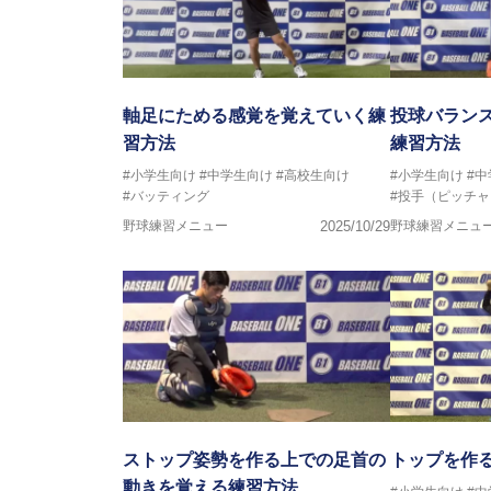
軸足にためる感覚を覚えていく練
投球バラン
習方法
練習方法
#小学生向け
#中学生向け
#高校生向け
#小学生向け
#
#バッティング
#投手（ピッチャ
野球練習メニュー
2025/10/29
野球練習メニュ
ストップ姿勢を作る上での足首の
トップを作
動きを覚える練習方法