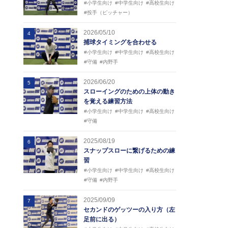
#小学生向け
#中学生向け
#高校生向け
#投手（ピッチャー）
2026/05/10
4
捕球タイミングを合わせる
#小学生向け
#中学生向け
#高校生向け
#守備
#内野手
2026/06/20
5
スローイングのための上体の動き
を覚える練習方法
#小学生向け
#中学生向け
#高校生向け
#守備
2025/08/19
6
スナップスローに繋げるための練
習
#小学生向け
#中学生向け
#高校生向け
#守備
#内野手
2025/09/09
7
セカンドのゲッツーの入り方（左
足前に出る）