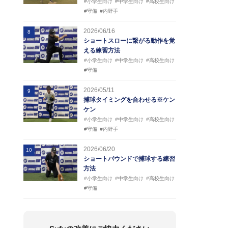
#小学生向け
#中学生向け
#高校生向け
#守備
#内野手
2026/06/16
8
ショートスローに繋がる動作を覚
える練習方法
#小学生向け
#中学生向け
#高校生向け
#守備
2026/05/11
9
捕球タイミングを合わせる※ケン
ケン
#小学生向け
#中学生向け
#高校生向け
#守備
#内野手
2026/06/20
10
ショートバウンドで捕球する練習
方法
#小学生向け
#中学生向け
#高校生向け
#守備