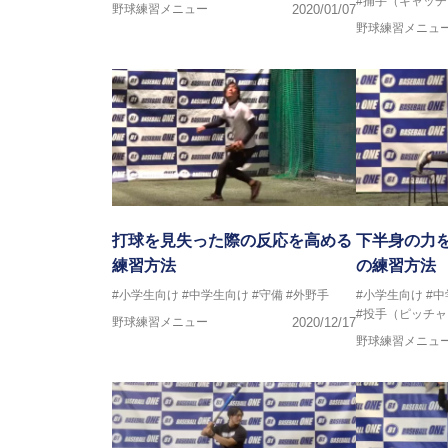
#捕手（キャッ
野球練習メニュー
2020/01/07
野球練習メニュ
打球を見失った際の反応を高める
下半身の力
練習方法
の練習方法
#小学生向け
#中学生向け
#守備
#外野手
#小学生向け
#
#投手（ピッチャ
野球練習メニュー
2020/12/17
野球練習メニュ