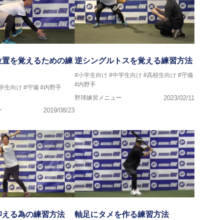
位置を覚えるための練
逆シングルトスを覚える練習方法
#小学生向け
#中学生向け
#高校生向け
#守備
#内野手
中学生向け
#守備
#内野手
野球練習メニュー
2023/02/11
ー
2019/08/23
抑える為の練習方法
軸足にタメを作る練習方法