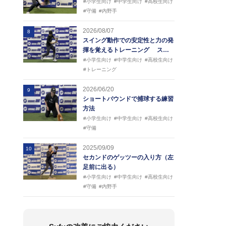
#小学生向け
#中学生向け
#高校生向け
#守備
#内野手
2026/08/07
8
スイング動作での安定性と力の発
揮を覚えるトレーニング ス…
#小学生向け
#中学生向け
#高校生向け
#トレーニング
2026/06/20
9
ショートバウンドで捕球する練習
方法
#小学生向け
#中学生向け
#高校生向け
#守備
2025/09/09
10
セカンドのゲッツーの入り方（左
足前に出る）
#小学生向け
#中学生向け
#高校生向け
#守備
#内野手