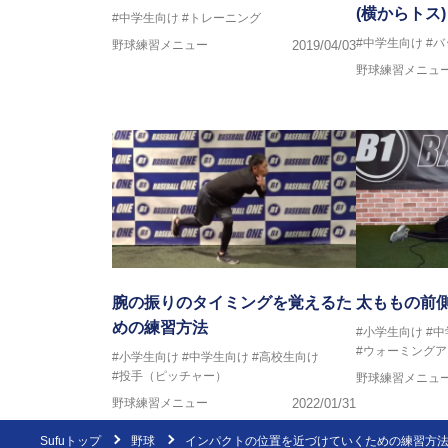
(横からトス)
#中学生向け
#トレーニング
#中学生向け
#
野球練習メニュー
2019/04/03
野球練習メニュ
腕の振りのタイミングを覚えるた
太ももの前
めの練習方法
#小学生向け
#
#ウォーミングア
#小学生向け
#中学生向け
#高校生向け
#投手（ピッチャー）
野球練習メニュ
野球練習メニュー
2022/01/31
Sufuトップ
野球
インパクトの位置を近づけていくための練習方