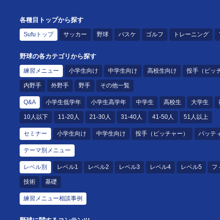
各種目トップから探す
Sufuトップ
サッカー
野球
バスケ
ゴルフ
トレーニング
野球の各カテゴリから探す
練習メニュー
小学生向け
中学生向け
高校生向け
投手（ピッ
内野手
外野手
野手
その他一覧
Q&A
小学生低学年
小学生高学年
中学生
高校生
大学生
10人以下
11-20人
21-30人
31-40人
41-50人
51人以上
セミナー
小学生向け
中学生向け
投手（ピッチャー）
バッテ
テーマ別メニュー
レベル別
レベル1
レベル2
レベル3
レベル4
レベル5
フ
技術
基礎
練習メニュー相談事例