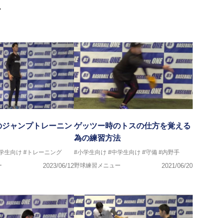
画
のジャンプトレーニン
ゲッツー時のトスの仕方を覚える
為の練習方法
中学生向け
#トレーニング
#小学生向け
#中学生向け
#守備
#内野手
ー
2023/06/12
野球練習メニュー
2021/06/20