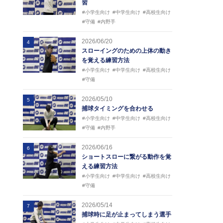
習
#小学生向け
#中学生向け
#高校生向け
#守備
#内野手
2026/06/20
4
スローイングのための上体の動き
を覚える練習方法
#小学生向け
#中学生向け
#高校生向け
#守備
2026/05/10
5
捕球タイミングを合わせる
#小学生向け
#中学生向け
#高校生向け
#守備
#内野手
2026/06/16
6
ショートスローに繋がる動作を覚
える練習方法
#小学生向け
#中学生向け
#高校生向け
#守備
2026/05/14
7
捕球時に足が止まってしまう選手