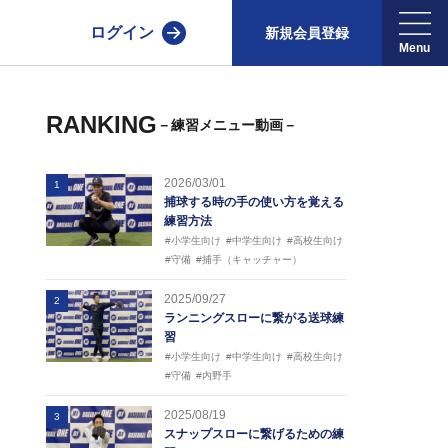
ログイン
新規会員登録
RANKING
－練習メニュー動画－
2026/03/01
1
捕球する時の手の使い方を覚える
練習方法
#小学生向け
#中学生向け
#高校生向け
#守備
#捕手（キャッチャー）
2025/09/27
2
ランニングスローに繋がる送球練
習
#小学生向け
#中学生向け
#高校生向け
#守備
#内野手
2025/08/19
3
スナップスローに繋げるための練