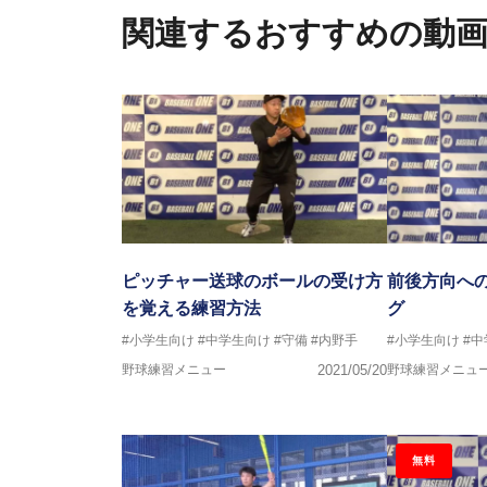
関連するおすすめの動
ピッチャー送球のボールの受け方
前後方向へ
を覚える練習方法
グ
#小学生向け
#中学生向け
#守備
#内野手
#小学生向け
#
野球練習メニュー
2021/05/20
野球練習メニュ
無料