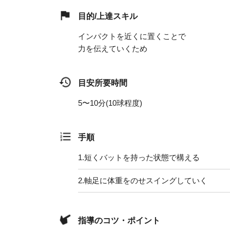
目的/上達スキル
インパクトを近くに置くことで
力を伝えていくため
目安所要時間
5〜10分(10球程度)
手順
1.
短くバットを持った状態で構える
2.
軸足に体重をのせスイングしていく
指導のコツ・ポイント