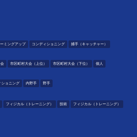
ーミングアップ
コンディショニング
捕手（キャッチャー）
大会
市区町村大会（上位）
市区町村大会（下位）
個人
ィショニング
内野手
野手
フィジカル（トレーニング）
技術
フィジカル（トレーニング）