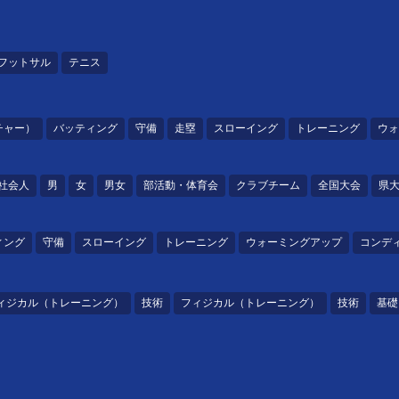
フットサル
テニス
チャー）
バッティング
守備
走塁
スローイング
トレーニング
ウォ
社会人
男
女
男女
部活動・体育会
クラブチーム
全国大会
県
ィング
守備
スローイング
トレーニング
ウォーミングアップ
コンデ
ィジカル（トレーニング）
技術
フィジカル（トレーニング）
技術
基礎