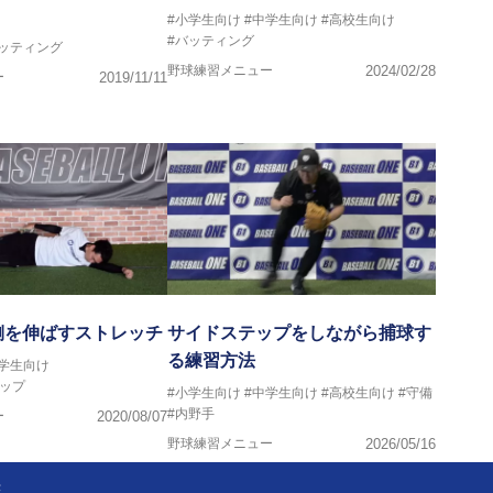
#小学生向け
#中学生向け
#高校生向け
#バッティング
バッティング
野球練習メニュー
2024/02/28
ー
2019/11/11
側を伸ばすストレッチ
サイドステップをしながら捕球す
る練習方法
中学生向け
ップ
#小学生向け
#中学生向け
#高校生向け
#守備
#内野手
ー
2020/08/07
野球練習メニュー
2026/05/16
法