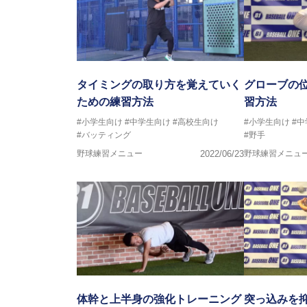
タイミングの取り方を覚えていく
グローブの
ための練習方法
習方法
#小学生向け
#中学生向け
#高校生向け
#小学生向け
#
#バッティング
#野手
野球練習メニュー
2022/06/23
野球練習メニュ
体幹と上半身の強化トレーニング
突っ込みを