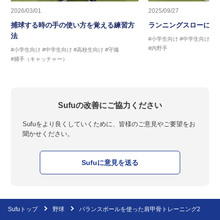
2026/03/01
2025/09/27
捕球する時の手の使い方を覚える練習方
ランニングスローに繋
法
#小学生向け
#中学生向け
#
#内野手
#小学生向け
#中学生向け
#高校生向け
#守備
#捕手（キャッチャー）
Sufuの改善にご協力ください
Sufuをより良くしていくために、皆様のご意見やご要望をお
聞かせください。
Sufuに意見を送る
Sufuトップ
野球
バランスボールを使った肩甲骨トレーニング2