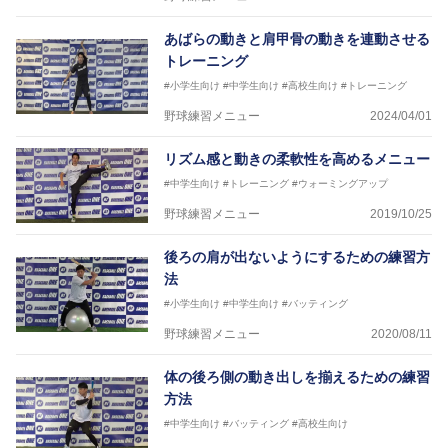
あばらの動きと肩甲骨の動きを連動させる
トレーニング
#小学生向け
#中学生向け
#高校生向け
#トレーニング
野球練習メニュー
2024/04/01
リズム感と動きの柔軟性を高めるメニュー
#中学生向け
#トレーニング
#ウォーミングアップ
野球練習メニュー
2019/10/25
後ろの肩が出ないようにするための練習方
法
#小学生向け
#中学生向け
#バッティング
野球練習メニュー
2020/08/11
体の後ろ側の動き出しを揃えるための練習
方法
#中学生向け
#バッティング
#高校生向け