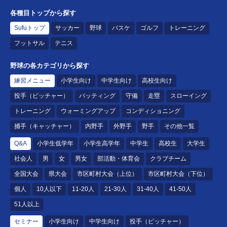
各種目トップから探す
Sufuトップ
サッカー
野球
バスケ
ゴルフ
トレーニング
フットサル
テニス
野球の各カテゴリから探す
練習メニュー
小学生向け
中学生向け
高校生向け
投手（ピッチャー）
バッティング
守備
走塁
スローイング
トレーニング
ウォーミングアップ
コンディショニング
捕手（キャッチャー）
内野手
外野手
野手
その他一覧
Q&A
小学生低学年
小学生高学年
中学生
高校生
大学生
社会人
男
女
男女
部活動・体育会
クラブチーム
全国大会
県大会
市区町村大会（上位）
市区町村大会（下位）
個人
10人以下
11-20人
21-30人
31-40人
41-50人
51人以上
セミナー
小学生向け
中学生向け
投手（ピッチャー）