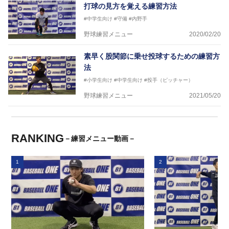
打球の見方を覚える練習方法
#中学生向け
#守備
#内野手
野球練習メニュー
2020/02/20
素早く股関節に乗せ投球するための練習方
法
#小学生向け
#中学生向け
#投手（ピッチャー）
野球練習メニュー
2021/05/20
RANKING
－練習メニュー動画－
1
2