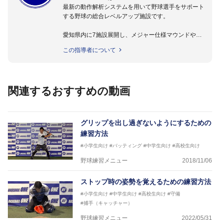
最新の動作解析システムを用いて野球選手をサポート
する野球の総合レベルアップ施設です。
愛知県内に7施設展開し、メジャー仕様マウンドやト
レーニング施設も設置しています。
この指導者について
動作解析システムを用いて、小学生からプロ野球選手
まで累計9,000人以上の選手をサポート。
個人はもちろんのこと、中・高・大学のチームサポー
トも実施。
関連するおすすめの動画
グリップを出し過ぎないようにするための
練習方法
#小学生向け
#バッティング
#中学生向け
#高校生向け
野球練習メニュー
2018/11/06
ストップ時の姿勢を覚えるための練習方法
#小学生向け
#中学生向け
#高校生向け
#守備
#捕手（キャッチャー）
野球練習メニュー
2022/05/31