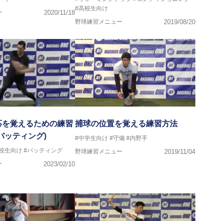
#高校生向け
ー
2020/11/18
野球練習メニュー
2019/08/20
応を覚えるための練習
捕球の位置を覚える練習方法
バッティング)
#中学生向け
#守備
#内野手
高校生向け
#バッティング
野球練習メニュー
2019/11/04
ー
2023/02/10