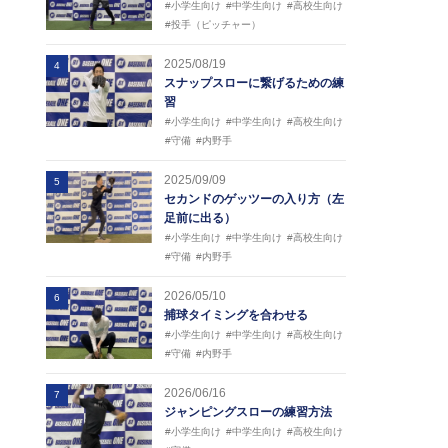
#小学生向け
#中学生向け
#高校生向け
#投手（ピッチャー）
2025/08/19
4
スナップスローに繋げるための練
習
#小学生向け
#中学生向け
#高校生向け
#守備
#内野手
2025/09/09
5
セカンドのゲッツーの入り方（左
足前に出る）
#小学生向け
#中学生向け
#高校生向け
#守備
#内野手
2026/05/10
6
捕球タイミングを合わせる
#小学生向け
#中学生向け
#高校生向け
#守備
#内野手
2026/06/16
7
ジャンピングスローの練習方法
#小学生向け
#中学生向け
#高校生向け