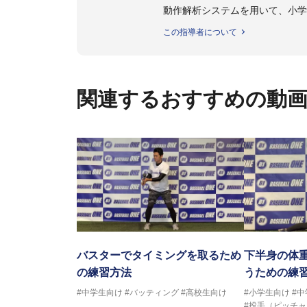
動作解析システムを用いて、小学
個人はもちろんのこと、中・高・
この指導者について
関連するおすすめの動
バスターでタイミングを取るため
下半身の体
の練習方法
うための練
#中学生向け
#バッティング
#高校生向け
#小学生向け
#
#投手（ピッチャ