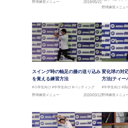
野球練習メニュー
2019/05/21
野球練習メニュ
スイング時の軸足の膝の送り込み
変化球の対
を覚える練習方法
方法(ティー
#小学生向け
#中学生向け
#バッティング
#中学生向け
#
野球練習メニュー
2020/03/12
野球練習メニュ