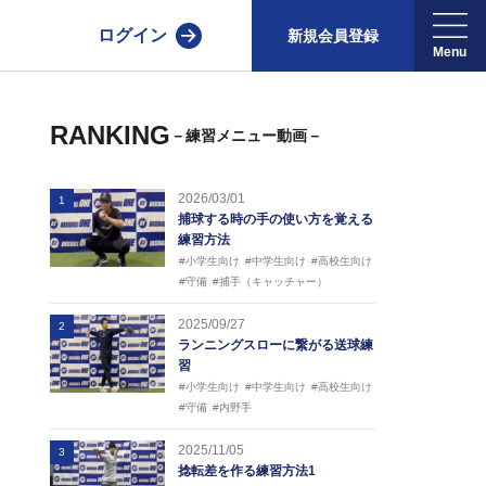
ログイン
新規会員登録
RANKING
－練習メニュー動画－
2026/03/01
1
捕球する時の手の使い方を覚える
練習方法
#小学生向け
#中学生向け
#高校生向け
#守備
#捕手（キャッチャー）
2025/09/27
2
ランニングスローに繋がる送球練
習
#小学生向け
#中学生向け
#高校生向け
#守備
#内野手
2025/11/05
3
捻転差を作る練習方法1