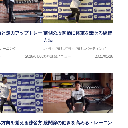
力と走力アップトレー
前側の股関節に体重を乗せる練習
方法
トレーニング
#小学生向け
#中学生向け
#バッティング
ー
2019/04/05
野球練習メニュー
2021/01/18
る方向を覚える練習方
股関節の動きを高めるトレーニン