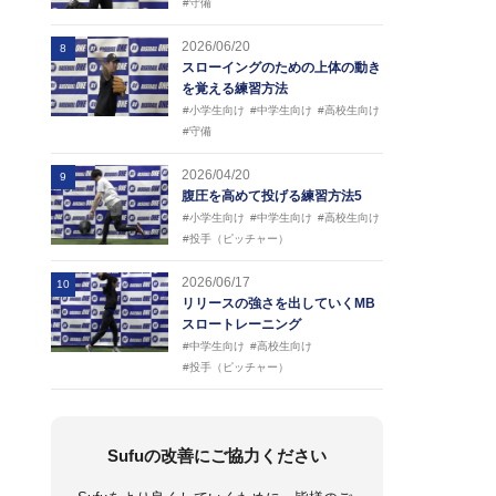
#守備
2026/06/20
8
スローイングのための上体の動き
を覚える練習方法
#小学生向け
#中学生向け
#高校生向け
#守備
2026/04/20
9
腹圧を高めて投げる練習方法5
#小学生向け
#中学生向け
#高校生向け
#投手（ピッチャー）
2026/06/17
10
リリースの強さを出していくMB
スロートレーニング
#中学生向け
#高校生向け
#投手（ピッチャー）
Sufuの改善にご協力ください