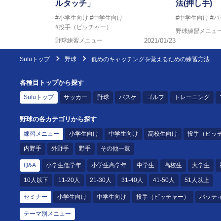
ルタッチ」
法(押し手)
#小学生向け
#中学生向け
#中学生向け
#
#投手（ピッチャー）
野球練習メニュ
野球練習メニュー
2021/01/23
Sufuトップ
野球
低めのキャッチングを覚えるための練習方法
各種目トップから探す
Sufuトップ
サッカー
野球
バスケ
ゴルフ
トレーニング
野球の各カテゴリから探す
練習メニュー
小学生向け
中学生向け
高校生向け
投手（ピッ
内野手
外野手
野手
その他一覧
Q&A
小学生低学年
小学生高学年
中学生
高校生
大学生
10人以下
11-20人
21-30人
31-40人
41-50人
51人以上
セミナー
小学生向け
中学生向け
投手（ピッチャー）
バッテ
テーマ別メニュー