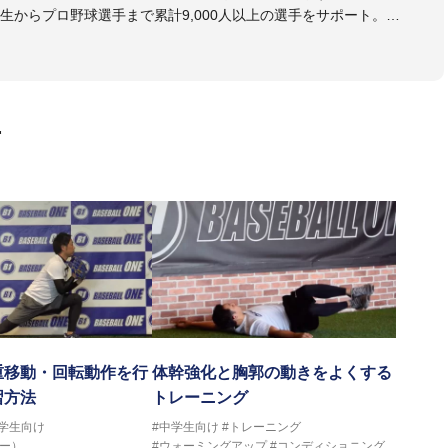
生からプロ野球選手まで累計9,000人以上の選手をサポート。
大学のチームサポートも実施。
画
重移動・回転動作を行
体幹強化と胸郭の動きをよくする
習方法
トレーニング
中学生向け
#中学生向け
#トレーニング
ー）
#ウォーミングアップ
#コンディショニング