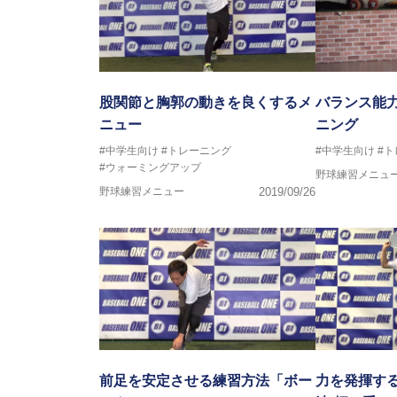
股関節と胸郭の動きを良くするメ
バランス能
ニュー
ニング
#中学生向け
#トレーニング
#中学生向け
#
#ウォーミングアップ
野球練習メニュ
野球練習メニュー
2019/09/26
前足を安定させる練習方法「ボー
力を発揮す