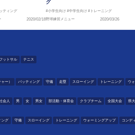
グ
バッティング
#小学生向け
#中学生向け
#トレーニング
ー
2020/02/18
野球練習メニュー
2020/03/26
フットサル
テニス
チャー）
バッティング
守備
走塁
スローイング
トレーニング
ウォ
社会人
男
女
男女
部活動・体育会
クラブチーム
全国大会
県
ィング
守備
スローイング
トレーニング
ウォーミングアップ
コンデ