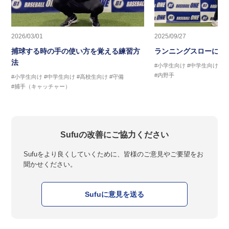
2026/03/01
2025/09/27
捕球する時の手の使い方を覚える練習方
ランニングスローに繋
法
#小学生向け
#中学生向け
#
#内野手
#小学生向け
#中学生向け
#高校生向け
#守備
#捕手（キャッチャー）
Sufuの改善にご協力ください
Sufuをより良くしていくために、皆様のご意見やご要望をお
聞かせください。
Sufuに意見を送る