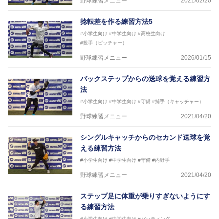
野球練習メニュー
2021/02/20
捻転差を作る練習方法5
#小学生向け
#中学生向け
#高校生向け
#投手（ピッチャー）
野球練習メニュー
2026/01/15
バックステップからの送球を覚える練習方
法
#小学生向け
#中学生向け
#守備
#捕手（キャッチャー）
野球練習メニュー
2021/04/20
シングルキャッチからのセカンド送球を覚
える練習方法
#小学生向け
#中学生向け
#守備
#内野手
野球練習メニュー
2021/04/20
ステップ足に体重が乗りすぎないようにす
る練習方法
#小学生向け
#中学生向け
#バッティング