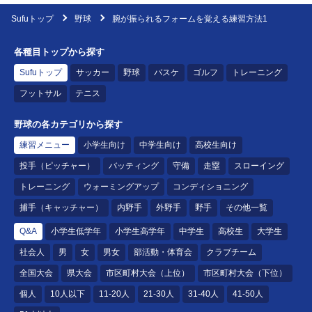
Sufuトップ
野球
腕が振られるフォームを覚える練習方法1
各種目トップから探す
Sufuトップ
サッカー
野球
バスケ
ゴルフ
トレーニング
フットサル
テニス
野球の各カテゴリから探す
練習メニュー
小学生向け
中学生向け
高校生向け
投手（ピッチャー）
バッティング
守備
走塁
スローイング
トレーニング
ウォーミングアップ
コンディショニング
捕手（キャッチャー）
内野手
外野手
野手
その他一覧
Q&A
小学生低学年
小学生高学年
中学生
高校生
大学生
社会人
男
女
男女
部活動・体育会
クラブチーム
全国大会
県大会
市区町村大会（上位）
市区町村大会（下位）
個人
10人以下
11-20人
21-30人
31-40人
41-50人