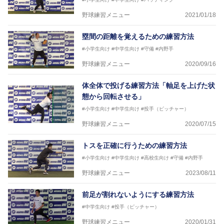
野球練習メニュー
2021/01/18
塁間の距離を覚えるための練習方法
#小学生向け
#中学生向け
#守備
#内野手
野球練習メニュー
2020/09/16
体全体で投げる練習方法「軸足を上げた状
態から回転させる」
#小学生向け
#中学生向け
#投手（ピッチャー）
野球練習メニュー
2020/07/15
トスを正確に行うための練習方法
#小学生向け
#中学生向け
#高校生向け
#守備
#内野手
野球練習メニュー
2023/08/11
前足が割れないようにする練習方法
#中学生向け
#投手（ピッチャー）
野球練習メニュー
2020/01/31