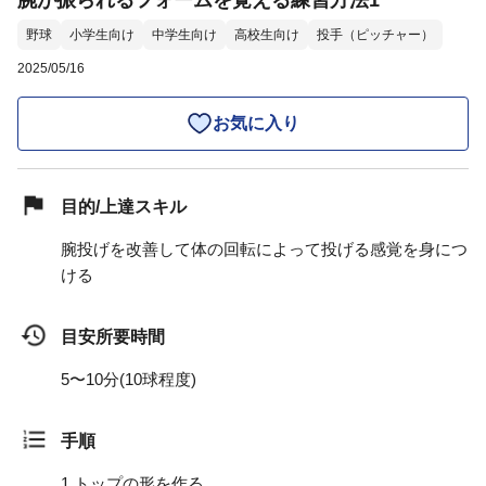
腕が振られるフォームを覚える練習方法1
野球
小学生向け
中学生向け
高校生向け
投手（ピッチャー）
2025/05/16
お気に入り
目的/上達スキル
腕投げを改善して体の回転によって投げる感覚を身につ
ける
目安所要時間
5〜10分(10球程度)
手順
1.
トップの形を作る