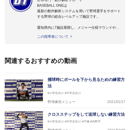
野球専門・動作解析サポート
BASEBALL ONEは
最新の動作解析システムを用いて野球選手をサポート
する野球の総合レベルアップ施設です。
愛知県内に7施設展開し、メジャー仕様マウンドやト
レーニング施設も設置しています。
この指導者について
動作解析システムを用いて、小学生からプロ野球選手
まで累計9,000人以上の選手をサポート。
個人はもちろんのこと、中・高・大学のチームサポー
トも実施。
関連するおすすめの動画
捕球時にボールを下から見るための練習方
法
#小学生向け
#中学生向け
野球練習メニュー
2021/01/17
クロスステップをして送球しない練習方法
#小学生向け
#中学生向け
#守備
#内野手