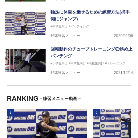
軸足に体重を乗せるための練習方法(捕手
側にジャンプ)
#中学生向け
#バッティング
野球練習メニュー
2020/01/06
回転動作のチューブトレーニング②斜め上
パンチング
#小学生向け
#中学生向け
#高校生向け
#トレーニング
野球練習メニュー
2021/12/14
RANKING
－練習メニュー動画－
1
2