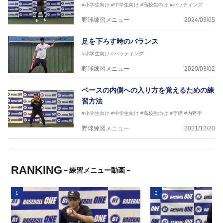
#小学生向け
#中学生向け
#高校生向け
#バッティング
野球練習メニュー
2024/03/05
足を下ろす時のバランス
#小学生向け
#バッティング
野球練習メニュー
2020/03/02
ベースの内側への入り方を覚えるための練
習方法
#小学生向け
#中学生向け
#高校生向け
#守備
#内野手
野球練習メニュー
2021/12/20
RANKING
－練習メニュー動画－
1
2