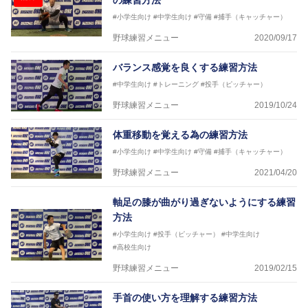
の練習方法
#小学生向け
#中学生向け
#守備
#捕手（キャッチャー）
野球練習メニュー
2020/09/17
バランス感覚を良くする練習方法
#中学生向け
#トレーニング
#投手（ピッチャー）
野球練習メニュー
2019/10/24
体重移動を覚える為の練習方法
#小学生向け
#中学生向け
#守備
#捕手（キャッチャー）
野球練習メニュー
2021/04/20
軸足の膝が曲がり過ぎないようにする練習
方法
#小学生向け
#投手（ピッチャー）
#中学生向け
#高校生向け
野球練習メニュー
2019/02/15
手首の使い方を理解する練習方法