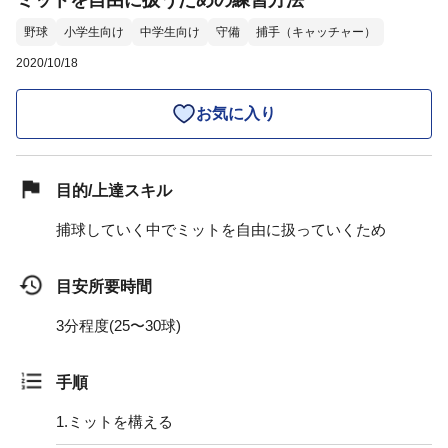
ミットを自由に扱うための練習方法
野球
小学生向け
中学生向け
守備
捕手（キャッチャー）
2020/10/18
お気に入り
目的/上達スキル
捕球していく中でミットを自由に扱っていくため
目安所要時間
3分程度(25〜30球)
手順
1.
ミットを構える