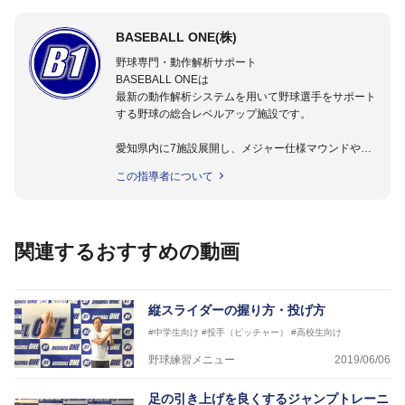
BASEBALL ONE(株)
野球専門・動作解析サポート
BASEBALL ONEは
最新の動作解析システムを用いて野球選手をサポート
する野球の総合レベルアップ施設です。
愛知県内に7施設展開し、メジャー仕様マウンドやト
レーニング施設も設置しています。
この指導者について
動作解析システムを用いて、小学生からプロ野球選手
まで累計9,000人以上の選手をサポート。
個人はもちろんのこと、中・高・大学のチームサポー
トも実施。
関連するおすすめの動画
縦スライダーの握り方・投げ方
#中学生向け
#投手（ピッチャー）
#高校生向け
野球練習メニュー
2019/06/06
足の引き上げを良くするジャンプトレーニ