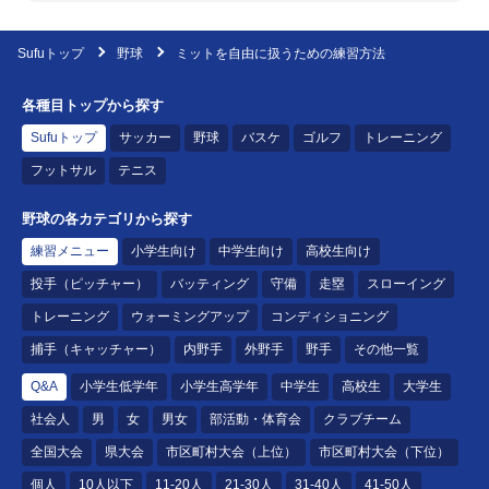
Sufuトップ
野球
ミットを自由に扱うための練習方法
各種目トップから探す
Sufuトップ
サッカー
野球
バスケ
ゴルフ
トレーニング
フットサル
テニス
野球の各カテゴリから探す
練習メニュー
小学生向け
中学生向け
高校生向け
投手（ピッチャー）
バッティング
守備
走塁
スローイング
トレーニング
ウォーミングアップ
コンディショニング
捕手（キャッチャー）
内野手
外野手
野手
その他一覧
Q&A
小学生低学年
小学生高学年
中学生
高校生
大学生
社会人
男
女
男女
部活動・体育会
クラブチーム
全国大会
県大会
市区町村大会（上位）
市区町村大会（下位）
個人
10人以下
11-20人
21-30人
31-40人
41-50人