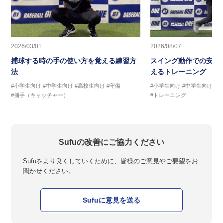
2026/03/01
2026/08/07
捕球する時の手の使い方を覚える練習方
スイング動作での安定
法
えるトレーニング ス
#小学生向け
#中学生向け
#高校生向け
#守備
#小学生向け
#中学生向け
#
#捕手（キャッチャー）
#トレーニング
Sufuの改善にご協力ください
Sufuをより良くしていくために、皆様のご意見やご要望をお
聞かせください。
Sufuに意見を送る