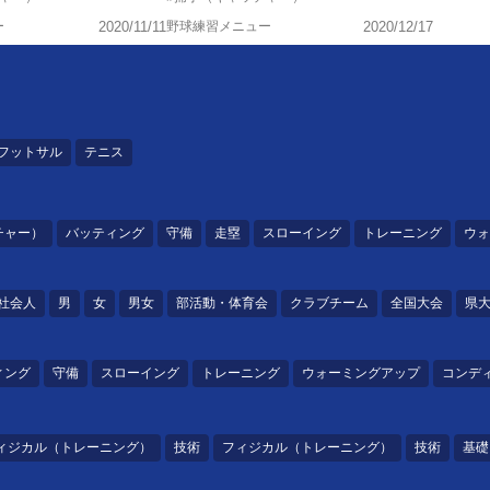
ー
2020/11/11
野球練習メニュー
2020/12/17
フットサル
テニス
チャー）
バッティング
守備
走塁
スローイング
トレーニング
ウォ
社会人
男
女
男女
部活動・体育会
クラブチーム
全国大会
県
ィング
守備
スローイング
トレーニング
ウォーミングアップ
コンデ
ィジカル（トレーニング）
技術
フィジカル（トレーニング）
技術
基礎