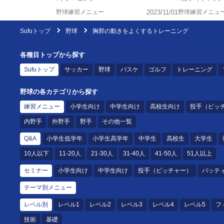
野球練習メニュー
2023/11/01
野球練習メニュ
Sufuトップ
野球
胸郭の動きをよくするトレーニング
各種目トップから探す
Sufuトップ
サッカー
野球
バスケ
ゴルフ
トレーニング
野球の各カテゴリから探す
練習メニュー
小学生向け
中学生向け
高校生向け
投手（ピッ
内野手
外野手
野手
その他一覧
Q&A
小学生低学年
小学生高学年
中学生
高校生
大学生
10人以下
11-20人
21-30人
31-40人
41-50人
51人以上
セミナー
小学生向け
中学生向け
投手（ピッチャー）
バッテ
テーマ別メニュー
レベル別
レベル1
レベル2
レベル3
レベル4
レベル5
フ
技術
基礎