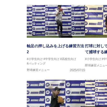
軸足の押し込みを上げる練習方法
打球に対し
2
て捕球する
#小学生向け
#中学生向け
#高校生向け
#小学生向け
#
#バッティング
野球練習メニュ
野球練習メニュー
2025/07/15