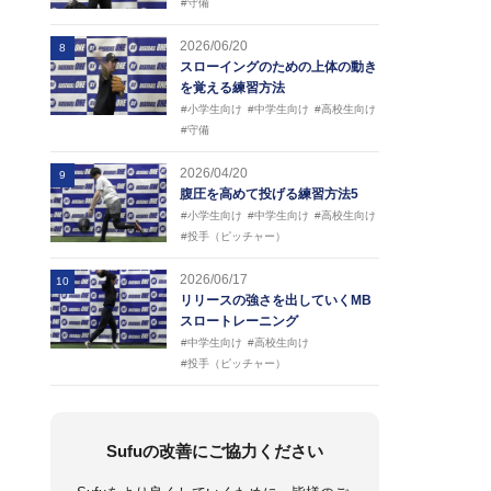
#守備
2026/06/20
8
スローイングのための上体の動き
を覚える練習方法
#小学生向け
#中学生向け
#高校生向け
#守備
2026/04/20
9
腹圧を高めて投げる練習方法5
#小学生向け
#中学生向け
#高校生向け
#投手（ピッチャー）
2026/06/17
10
リリースの強さを出していくMB
スロートレーニング
#中学生向け
#高校生向け
#投手（ピッチャー）
Sufuの改善にご協力ください