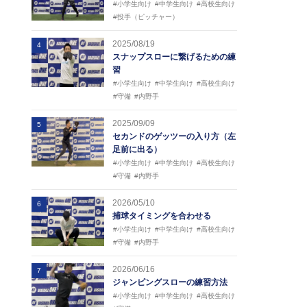
#小学生向け
#中学生向け
#高校生向け
#投手（ピッチャー）
2025/08/19
4
スナップスローに繋げるための練
習
#小学生向け
#中学生向け
#高校生向け
#守備
#内野手
2025/09/09
5
セカンドのゲッツーの入り方（左
足前に出る）
#小学生向け
#中学生向け
#高校生向け
#守備
#内野手
2026/05/10
6
捕球タイミングを合わせる
#小学生向け
#中学生向け
#高校生向け
#守備
#内野手
2026/06/16
7
ジャンピングスローの練習方法
#小学生向け
#中学生向け
#高校生向け