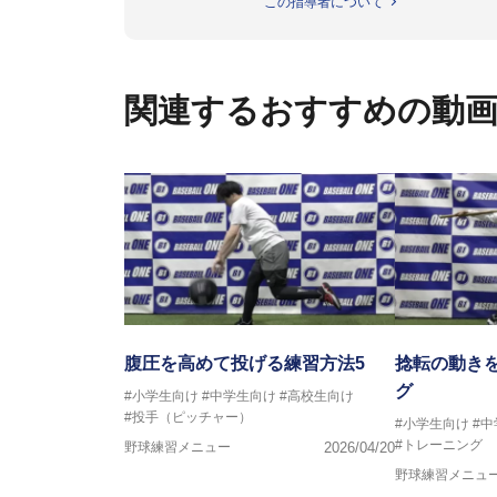
この指導者について
関連するおすすめの動
腹圧を高めて投げる練習方法5
捻転の動き
グ
#小学生向け
#中学生向け
#高校生向け
#投手（ピッチャー）
#小学生向け
#
#トレーニング
野球練習メニュー
2026/04/20
野球練習メニュ