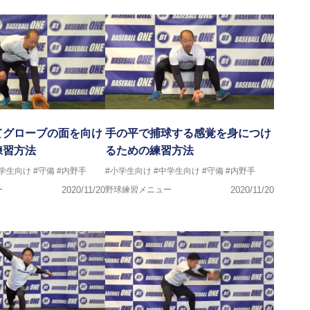
てグローブの面を向け
手の平で捕球する感覚を身につけ
練習方法
るための練習方法
中学生向け
#守備
#内野手
#小学生向け
#中学生向け
#守備
#内野手
ー
2020/11/20
野球練習メニュー
2020/11/20