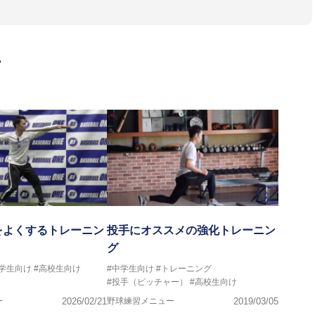
画
をよくするトレーニン
投手にオススメの強化トレーニン
グ
中学生向け
#高校生向け
#中学生向け
#トレーニング
#投手（ピッチャー）
#高校生向け
ー
2026/02/21
野球練習メニュー
2019/03/05