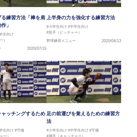
げる練習方法「棒を肩
上半身の力を強化する練習方法
動作」
#小学生向け
#中学生向け
#投手（ピッチャー）
中学生向け
ー）
野球練習メニュー
2020/04/13
ー
2020/07/15
キャッチングするため
足の前運びを覚えるための練習方
法
中学生向け
#守備
#小学生向け
#中学生向け
#守備
チャー）
#捕手（キャッチャー）