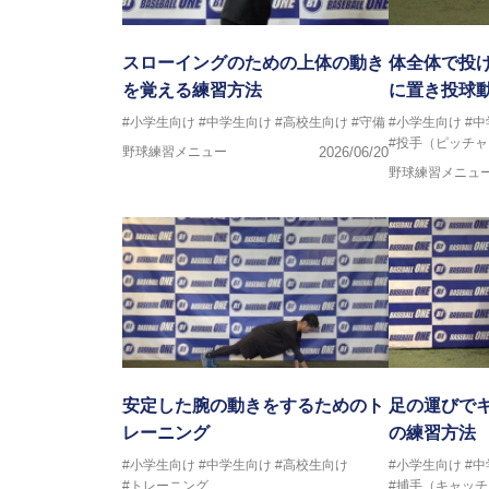
スローイングのための上体の動き
体全体で投
を覚える練習方法
に置き投球
#小学生向け
#中学生向け
#高校生向け
#守備
#小学生向け
#
#投手（ピッチャ
野球練習メニュー
2026/06/20
野球練習メニュ
安定した腕の動きをするためのト
足の運びで
レーニング
の練習方法
#小学生向け
#中学生向け
#高校生向け
#小学生向け
#
#トレーニング
#捕手（キャッ