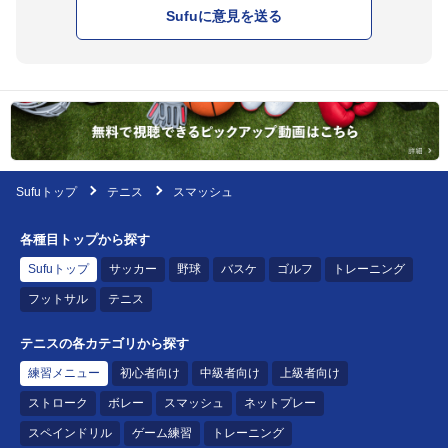
Sufuに意見を送る
Sufuトップ
テニス
スマッシュ
各種目トップから探す
Sufuトップ
サッカー
野球
バスケ
ゴルフ
トレーニング
フットサル
テニス
テニスの各カテゴリから探す
練習メニュー
初心者向け
中級者向け
上級者向け
ストローク
ボレー
スマッシュ
ネットプレー
スペインドリル
ゲーム練習
トレーニング