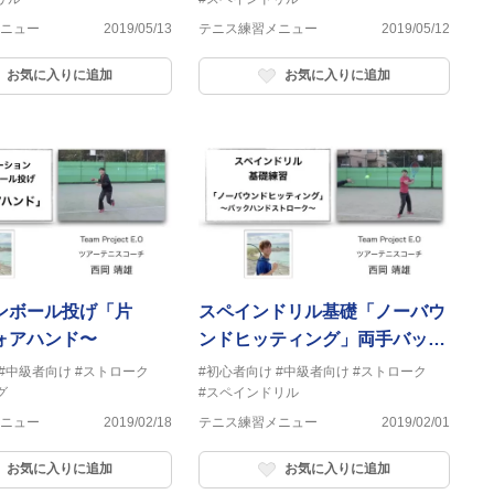
ニュー
2019/05/13
テニス練習メニュー
2019/05/12
お気に入りに追加
お気に入りに追加
ンボール投げ「片
スペインドリル基礎「ノーバウ
ォアハンド〜
ンドヒッティング」両手バック
ハンドストローク
#中級者向け
#ストローク
#初心者向け
#中級者向け
#ストローク
グ
#スペインドリル
ニュー
2019/02/18
テニス練習メニュー
2019/02/01
お気に入りに追加
お気に入りに追加