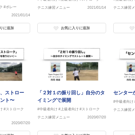
ク
#ボレー
テニス練習メニュー
2021/01/14
テニス練習メ
2021/01/14
りに追加
お気に入りに追加
、ストロー
「２対１の振り回し」自分のタ
センター
ント〜
イミングで展開
#中級者向け
け
#ストローク
#中級者向け
#上級者向け
#ストローク
テニス練習メ
テニス練習メニュー
2020/07/20
2020/07/20