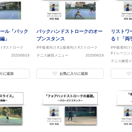
ール「バック
バックハンドストロークのオー
リストワ
編」
プンスタンス
る！「両
け
#ストローク
#中級者向け
#上級者向け
#ストローク
#中級者向け
#トレーニン
2020/06/19
テニス練習メニュー
2020/06/19
テニス練習メ
りに追加
お気に入りに追加