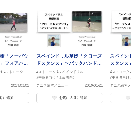
礎「ノーバウ
スペインドリル基礎「クローズ
スペイン
」フォアハン
ドスタンス」〜バックハンドス
スタンス
トローク〜
ローク〜
け
#ストローク
#ストローク
#スペインドリル
#ストローク
#中級者向け
#上級者向け
#中級者向け
2019/02/01
テニス練習メニュー
2019/01/21
テニス練習メ
りに追加
お気に入りに追加