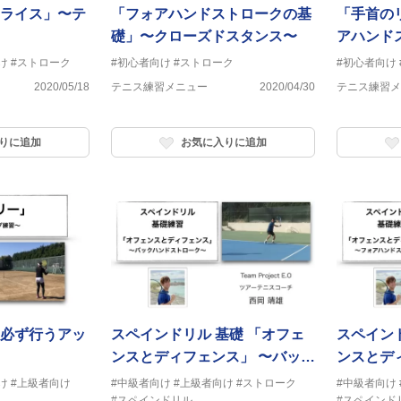
ライス」〜テ
「フォアハンドストロークの基
「手首の
礎」〜クローズドスタンス〜
アハンド
け
#ストローク
#初心者向け
#ストローク
#初心者向け
2020/05/18
テニス練習メニュー
2020/04/30
テニス練習メ
りに追加
お気に入りに追加
必ず行うアッ
スペインドリル 基礎 「オフェ
スペインド
ンスとディフェンス」 〜バック
ンスとデ
ハンドストローク〜
ハンドス
け
#上級者向け
#中級者向け
#上級者向け
#ストローク
#中級者向け
#スペインドリル
#スペインド