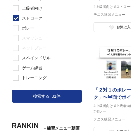
#上級者向け
#ストロー
上級者向け
テニス練習メニュー
ストローク
お気に入
ボレー
スマッシュ
ネットプレー
スペインドリル
ゲーム練習
トレーニング
「２対１のボレー
検索する
31件
ク」〜半面でポイ
#中級者向け
#上級者向
#ボレー
テニス練習メニュー
RANKIN
－練習メニュー動画