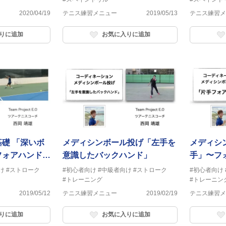
2020/04/19
テニス練習メニュー
2019/05/13
テニス練習メ
りに追加
お気に入りに追加
深いボ
メディシンボール投げ「左手を
メディシ
フォアハンドス
意識したバックハンド」
手」〜フ
け
#ストローク
#初心者向け
#中級者向け
#ストローク
#初心者向け
#トレーニング
#トレーニン
2019/05/12
テニス練習メニュー
2019/02/19
テニス練習メ
りに追加
お気に入りに追加