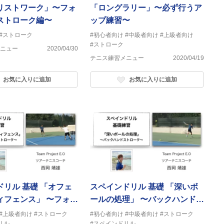
リストワーク」〜フォ
「ロングラリー」〜必ず行うア
ストローク編〜
ップ練習〜
#ストローク
#初心者向け
#中級者向け
#上級者向け
#ストローク
ニュー
2020/04/30
テニス練習メニュー
2020/04/19
お気に入りに追加
お気に入りに追加
リル 基礎 「オフェ
スペインドリル 基礎 「深いボ
ィフェンス」 〜フォア
ールの処理」 〜バックハンドス
トローク〜
トローク〜
#上級者向け
#ストローク
#初心者向け
#中級者向け
#ストローク
リル
#スペインドリル