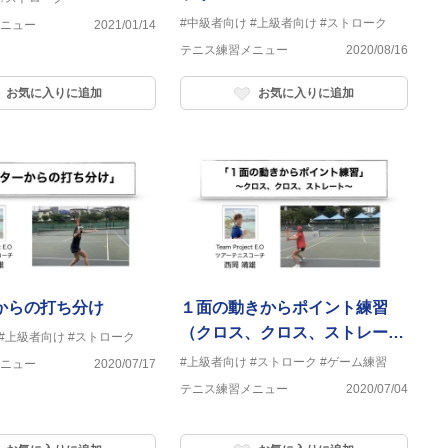
#中級者向け
#上級者向け
#ストローク
ニュー
2021/01/14
テニス練習メニュー
2020/08/16
お気に入りに追加
お気に入りに追加
からの打ち分け
１面の動きからポイント練習
（クロス、クロス、ストレー
#上級者向け
#ストローク
ト）
#上級者向け
#ストローク
#ゲーム練習
ニュー
2020/07/17
テニス練習メニュー
2020/07/04