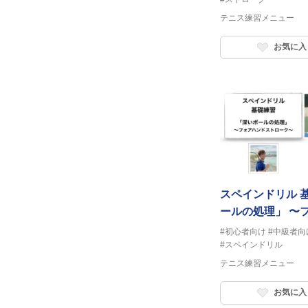
テニス練習メニュー
お気に入
スペインドリル 基礎 「
ールの処理」 〜
トローク〜
#初心者向け
#中級者向
#スペインドリル
テニス練習メニュー
お気に入