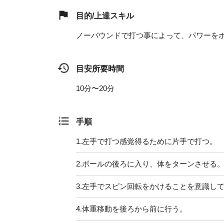
目的/上達スキル
ノーバウンドで打つ事によって、パワーを
目安所要時間
10分〜20分
手順
1.
左手で打つ感覚得るために片手で打つ。
2.
ボールの後ろに入り、体をターンさせる
3.
左手でスピン回転をかけることを意識し
4.
体重移動を後ろから前に行う。