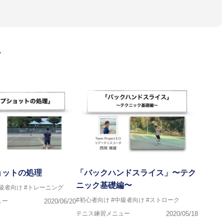
ドアテニスカレッジ(三重県)」で、プロテニス選手である、弟
る。四日市工業高校、亜細亜大学を卒業後、ツアーテニスコーチと
ポートとして、グランドスラムやツアーへの帯同、その他プロ選手
ュニア育成を行う。
ロナにあるプロチーム「CMC Competition」にてコーチを務
画
グランドスラム優勝者、Svetlana Kuznetsovaのコーチを務め
氏のもとツアーコーチング、スペインテニス、クレーコートの戦術について学
及び、選手のマネージメントをメインとしたチーム「Project E.
ツアーを転戦している。
ョットの処理
「バックハンドスライス」〜テク
ニック基礎編〜
中級者向け
#トレーニング
#初心者向け
#中級者向け
#ストローク
ュー
2020/06/20
テニス練習メニュー
2020/05/18