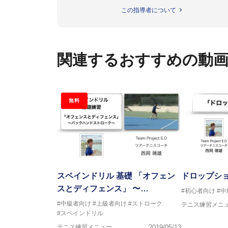
父親が校長を務める「ニックイン
この指導者について
の西岡良仁と共にテニスを始め
して活動を開始。西岡良仁のサ
のコーチングやヒッティング、ジ
その後１年半の間、スペインのバルセ
関連するおすすめの動
める。また、元WTAランキング2位で
た、Carlos Martinez
ぶ。
現在は東京を拠点にツアーコーチ、
無料
O」を立ち上げ、選手と共にプロ
スペインドリル 基礎 「オフェン
ドロップシ
スとディフェンス」 〜…
#初心者向け
#
#中級者向け
#上級者向け
#ストローク
テニス練習メニ
#スペインドリル
テニス練習メニュー
2019/05/13