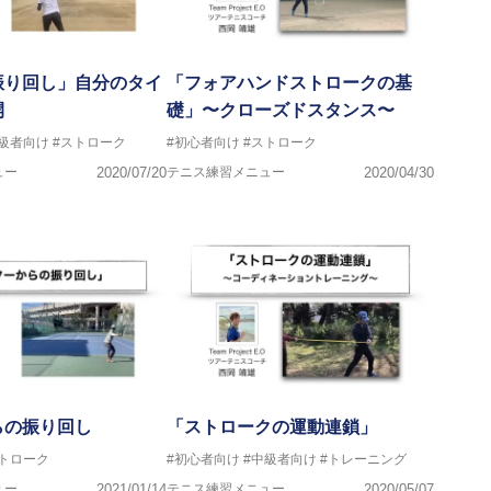
振り回し」自分のタイ
「フォアハンドストロークの基
開
礎」〜クローズドスタンス〜
上級者向け
#ストローク
#初心者向け
#ストローク
ュー
2020/07/20
テニス練習メニュー
2020/04/30
らの振り回し
「ストロークの運動連鎖」
ストローク
#初心者向け
#中級者向け
#トレーニング
ュー
2021/01/14
テニス練習メニュー
2020/05/07