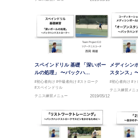
スペインドリル 基礎 「深いボー
メディシン
ルの処理」 〜バックハ…
スタンス」
#初心者向け
#中級者向け
#ストローク
#初心者向け
#
#スペインドリル
テニス練習メニ
テニス練習メニュー
2019/05/12