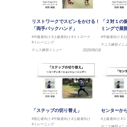
リストワークでスピンをかける！
「２対１の
「両手バックハンド」
ミングで展
#中級者向け
#上級者向け
#ストローク
#中級者向け
#
#トレーニング
テニス練習メニ
テニス練習メニュー
2020/06/18
「ステップの切り替え」
センターか
#初心者向け
#中級者向け
#上級者向け
#上級者向け
#
#トレーニング
テニス練習メニ