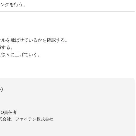
イングを行う。
ールを飛ばせているかを確認する。
識する。
は徐々に上げていく。
o）
E.O責任者
式会社、ファイテン株式会社