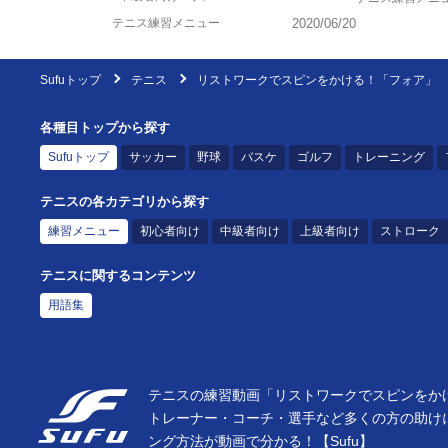
テニス練習メニュー
2020/06/20
Sufuトップ
テニス
リストワークでスピンをかける！「フォア」
各種目トップから探す
Sufuトップ
サッカー
野球
バスケ
ゴルフ
トレーニング
テニスの各カテゴリから探す
練習メニュー
初心者向け
中級者向け
上級者向け
ストローク
テニスに関するコンテンツ
用語集
テニスの練習動画「リストワークでスピンをかけ
トレーナー・コーチ・選手など多くの方の助け
ング方法が動画で分かる！【Sufu】