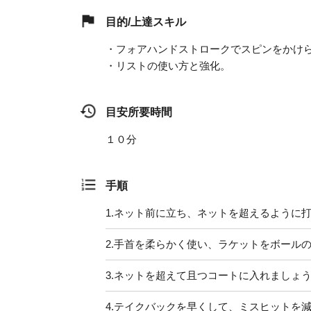
目的/上達スキル
・フォアハンドストロークでスピンをかけ
・リストの使い方と強化。
目安所要時間
１０分
手順
1.
ネット前に立ち、ネットを超えるように
2.
手首を柔らかく使い、ラケットをボール
3.
ネットを超えて且つコートに入れましょ
4.
テイクバックを早くして、ミスヒットを