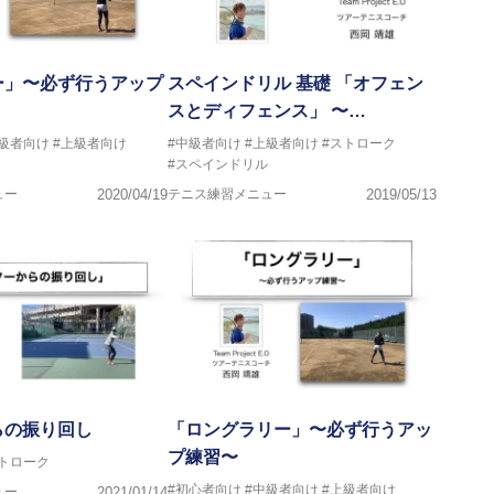
ー」〜必ず行うアップ
スペインドリル 基礎 「オフェン
スとディフェンス」 〜…
中級者向け
#上級者向け
#中級者向け
#上級者向け
#ストローク
#スペインドリル
ュー
2020/04/19
テニス練習メニュー
2019/05/13
らの振り回し
「ロングラリー」〜必ず行うアッ
プ練習〜
ストローク
#初心者向け
#中級者向け
#上級者向け
ュー
2021/01/14