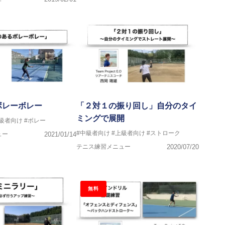
ボレーボレー
「２対１の振り回し」自分のタイ
ミングで展開
中級者向け
#ボレー
#中級者向け
#上級者向け
#ストローク
ュー
2021/01/14
テニス練習メニュー
2020/07/20
無料