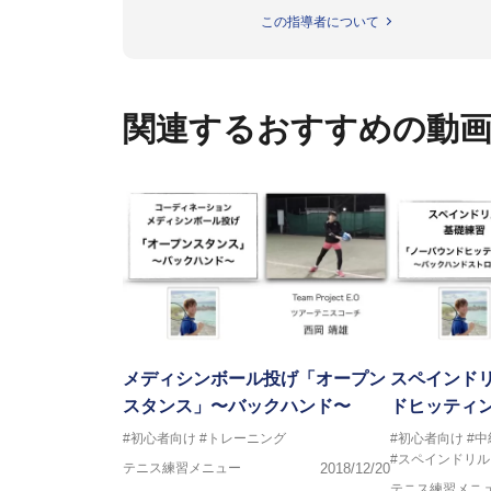
父親が校長を務める「ニックイン
この指導者について
の西岡良仁と共にテニスを始め
して活動を開始。西岡良仁のサ
のコーチングやヒッティング、ジ
その後１年半の間、スペインのバルセ
関連するおすすめの動
める。また、元WTAランキング2位で
た、Carlos Martinez
ぶ。
現在は東京を拠点にツアーコーチ、
O」を立ち上げ、選手と共にプロ
メディシンボール投げ「オープン
スペインド
スタンス」〜バックハンド〜
ドヒッティ
#初心者向け
#トレーニング
#初心者向け
#
#スペインドリル
テニス練習メニュー
2018/12/20
テニス練習メニ