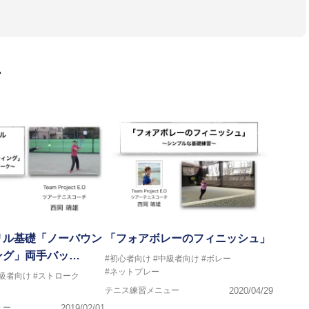
ドアテニスカレッジ(三重県)」で、プロテニス選手である、弟
る。四日市工業高校、亜細亜大学を卒業後、ツアーテニスコーチと
ポートとして、グランドスラムやツアーへの帯同、その他プロ選手
ュニア育成を行う。
ロナにあるプロチーム「CMC Competition」にてコーチを務
画
グランドスラム優勝者、Svetlana Kuznetsovaのコーチを務め
氏のもとツアーコーチング、スペインテニス、クレーコートの戦術について学
及び、選手のマネージメントをメインとしたチーム「Project E.
ツアーを転戦している。
リル基礎「ノーバウン
「フォアボレーのフィニッシュ」
ング」両手バッ…
#初心者向け
#中級者向け
#ボレー
#ネットプレー
中級者向け
#ストローク
テニス練習メニュー
2020/04/29
ュー
2019/02/01