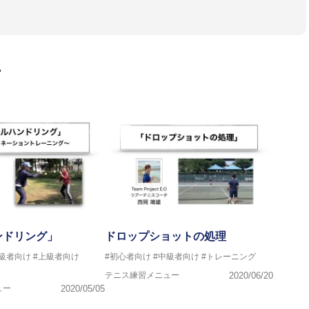
ドアテニスカレッジ(三重県)」で、プロテニス選手である、弟
る。四日市工業高校、亜細亜大学を卒業後、ツアーテニスコーチと
ポートとして、グランドスラムやツアーへの帯同、その他プロ選手
ュニア育成を行う。
ロナにあるプロチーム「CMC Competition」にてコーチを務
画
グランドスラム優勝者、Svetlana Kuznetsovaのコーチを務め
氏のもとツアーコーチング、スペインテニス、クレーコートの戦術について学
及び、選手のマネージメントをメインとしたチーム「Project E.
ツアーを転戦している。
ンドリング」
ドロップショットの処理
中級者向け
#上級者向け
#初心者向け
#中級者向け
#トレーニング
テニス練習メニュー
2020/06/20
ュー
2020/05/05