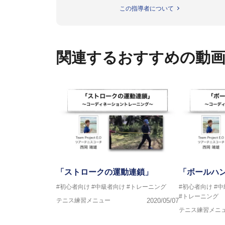
父親が校長を務める「ニックイン
この指導者について
の西岡良仁と共にテニスを始め
して活動を開始。西岡良仁のサ
のコーチングやヒッティング、ジ
その後１年半の間、スペインのバルセ
関連するおすすめの動
める。また、元WTAランキング2位で
た、Carlos Martinez
ぶ。
現在は東京を拠点にツアーコーチ、
O」を立ち上げ、選手と共にプロ
「ストロークの運動連鎖」
「ボールハ
#初心者向け
#中級者向け
#トレーニング
#初心者向け
#
#トレーニング
テニス練習メニュー
2020/05/07
テニス練習メニ