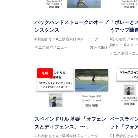
バックハンドストロークのオープ
「ボレーと
ンスタンス
うアップ練
#中級者向け
#上級者向け
#ストローク
#初心者向け
#
#ボレー
#スマッ
テニス練習メニュー
2020/06/19
テニス練習メニ
無料
スペインドリル 基礎 「オフェン
ベースライ
スとディフェンス」 〜…
ット「フォ
#中級者向け
#上級者向け
#ストローク
#中級者向け
#