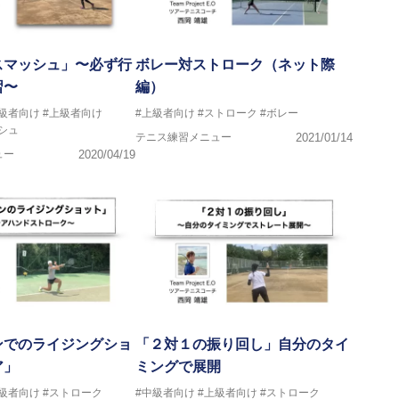
スマッシュ」〜必ず行
ボレー対ストローク（ネット際
習〜
編）
中級者向け
#上級者向け
#上級者向け
#ストローク
#ボレー
シュ
テニス練習メニュー
2021/01/14
ュー
2020/04/19
ンでのライジングショ
「２対１の振り回し」自分のタイ
ア」
ミングで展開
上級者向け
#ストローク
#中級者向け
#上級者向け
#ストローク