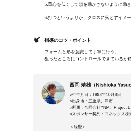
5.
重心を低くして頭を動かさないように動
6.
打つというよりか、クロスに落とすイメ
指導のコツ・ポイント
フォームと形を意識して丁寧に行う。
狙ったところにコントロールできているか
西岡 靖雄（Nishioka Yasu
○生年月日：1993年10月8日
○出身地：三重県、津市
○所属：合同会社YNM、Project 
○スポンサー契約：ヨネックス株
＜経歴＞