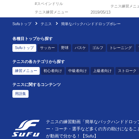
#スペインドリル
テニス練習メニ
テニス練習メニュー
2019/05/13
Sufuトップ
テニス
簡単なバックハンドドロップボレー
各種目トップから探す
Sufuトップ
サッカー
野球
バスケ
ゴルフ
トレーニング
テニスの各カテゴリから探す
練習メニュー
初心者向け
中級者向け
上級者向け
ストローク
テニスに関するコンテンツ
用語集
テニスの練習動画「簡単なバックハンドドロップ
ー・コーチ・選手など多くの方の助けになるこ
が動画で分かる！【Sufu】