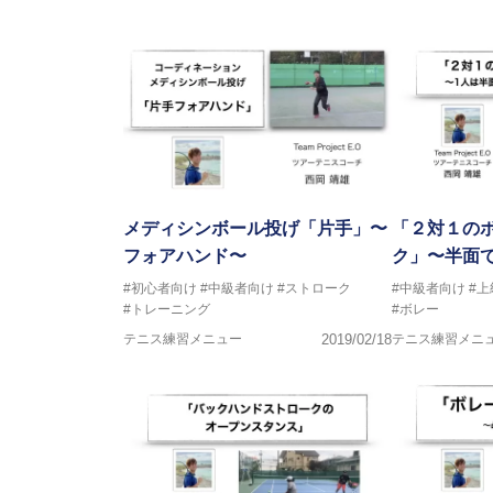
メディシンボール投げ「片手」〜
「２対１の
フォアハンド〜
ク」〜半面
#初心者向け
#中級者向け
#ストローク
#中級者向け
#
#トレーニング
#ボレー
テニス練習メニュー
2019/02/18
テニス練習メニ