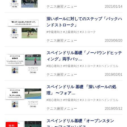
者、Svetlana Kuznetsovaのコーチを務めた、Carlos
テニス練習メニュー
2021/01/14
Martinez氏のもとツアーコーチング、スペインテニ
ス、クレーコートの戦術について学ぶ。
深いボールに対してのステップ「バックハ
現在は東京を拠点にツアーコーチ、及び、選手のマネ
ンドストローク」
ージメントをメインとしたチーム「Project E.O」を
立ち上げ、選手と共にプロツアーを転戦している。
#中級者向け
#上級者向け
#ストローク
テニス練習メニュー
2020/06/20
スペインドリル基礎「ノーバウンドヒッテ
ィング」両手バッ…
#初心者向け
#中級者向け
#ストローク
#スペインドリル
テニス練習メニュー
2019/02/01
スペインドリル 基礎 「深いボールの処
理」 〜フォア…
#初心者向け
#中級者向け
#ストローク
#スペインドリル
テニス練習メニュー
2019/05/12
スペインドリル基礎「オープンスタン
無料