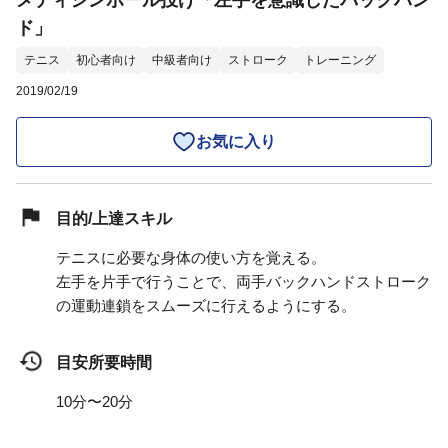
メディシンボール投げ「左手を意識したバックハン
ド」
テニス
初心者向け
中級者向け
ストローク
トレーニング
2019/02/19
お気に入り
目的/上達スキル
テニスに必要な身体の使い方を覚える。
左手を片手で行うことで、両手バックハンドストローク
の運動連鎖をスムーズに行えるようにする。
目安所要時間
10分〜20分