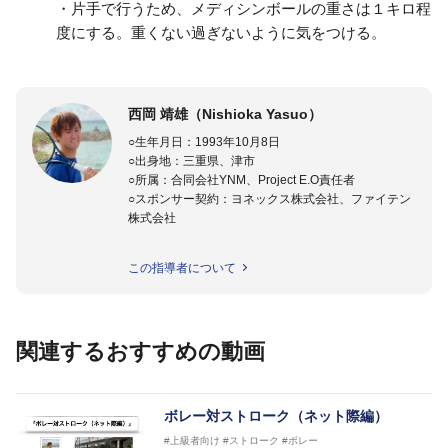
・片手で行うため、メディシンボールの重さは１キロ程
度にする。重くない過ぎないように気をつける。
西岡 靖雄（Nishioka Yasuo）
○生年月日：1993年10月8日
○出身地：三重県、津市
○所属：合同会社YNM、Project E.O責任者
○スポンサー契約：ヨネックス株式会社、ファイテン
株式会社
＜経歴＞
この指導者について
父親が校長を務める「ニックインドアテニスカレッ
ジ(三重県)」で、プロテニス選手である、弟の西岡良
仁と共にテニスを始める。四日市工業高校、亜細亜大
学を卒業後、ツアーテニスコーチとして活動を開始。
関連するおすすめの動画
西岡良仁のサポートとして、グランドスラムやツアー
への帯同、その他プロ選手のコーチングやヒッティン
グ、ジュニア育成を行う。
その後１年半の間、スペインのバルセロナにあるプロ
ボレー対ストローク（ネット際編）
チーム「CMC Competition」にてコーチを務める。
#上級者向け
#ストローク
#ボレー
また、元WTAランキング2位でグランドスラム優勝