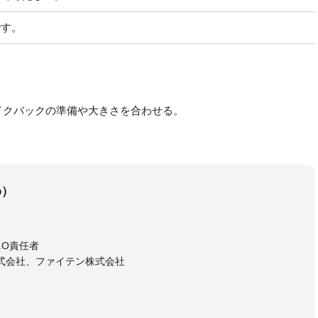
です。
イクバックの準備や大きさを合わせる。
。
o）
E.O責任者
式会社、ファイテン株式会社
ドアテニスカレッジ(三重県)」で、プロテニス選手である、弟