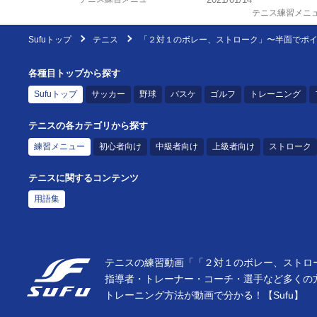
テニス練習メニ
Sufuトップ
テニス
「２対１のボレー、ストローク」〜半面でポ
各種目トップから探す
Sufuトップ
サッカー
野球
バスケ
ゴルフ
トレーニング
テニスの各カテゴリから探す
練習メニュー
初心者向け
中級者向け
上級者向け
ストローク
テニスに関するコンテンツ
用語集
テニスの練習動画「「２対１のボレー、ストロー
指導者・トレーナー・コーチ・選手など多くの
トレーニング方法が動画で分かる！【Sufu】