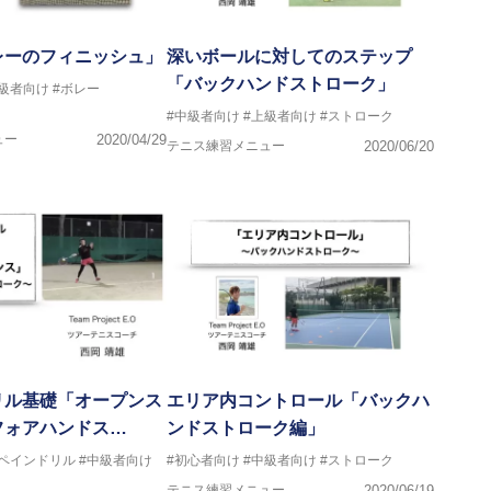
レーのフィニッシュ」
深いボールに対してのステップ
「バックハンドストローク」
中級者向け
#ボレー
#中級者向け
#上級者向け
#ストローク
ュー
2020/04/29
テニス練習メニュー
2020/06/20
リル基礎「オープンス
エリア内コントロール「バックハ
フォアハンドス…
ンドストローク編」
スペインドリル
#中級者向け
#初心者向け
#中級者向け
#ストローク
テニス練習メニュー
2020/06/19