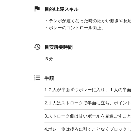
目的/上達スキル
・テンポが速くなった時の細かい動きや反
・ボレーのコントロール向上。
目安所要時間
５分
手順
1.
２人が半面ずつボレーに入り、１人の半
2.
１人はストロークで半面に立ち、ポイン
3.
ストローク側は甘いボールを見過ごすこ
4.
ボレー側は後ろに引くことなくブロック