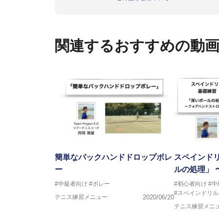
の西岡良仁と共にテニスを始め
して活動を開始。西岡良仁のサ
のコーチングやヒッティング、ジ
その後１年半の間、スペインのバルセ
関連するおすすめの動
める。また、元WTAランキング2位で
た、Carlos Martinez
ぶ。
現在は東京を拠点にツアーコーチ、
O」を立ち上げ、選手と共にプロ
簡単なバックハンドドロップボレ
スペインドリ
ー
ルの処理」 
#中級者向け
#ボレー
#初心者向け
#
#スペインドリル
テニス練習メニュー
2020/06/20
テニス練習メニ