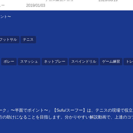
ュー
2019/01/03
イント〜
フットサル
テニス
ボレー
スマッシュ
ネットプレー
スペインドリル
ゲーム練習
トレ
ク」〜半面でポイント〜」【Sufu/スーフー】は、テニスの現場で役
方の助けになることを目指します。分かりやすい解説動画で、上達のコ