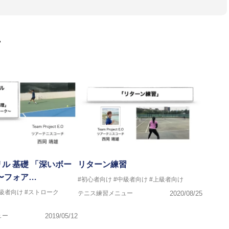
る。四日市工業高校、亜細亜大学を卒業後、ツアーテニスコーチと
ポートとして、グランドスラムやツアーへの帯同、その他プロ選手
ュニア育成を行う。
ロナにあるプロチーム「CMC Competition」にてコーチを務
画
グランドスラム優勝者、Svetlana Kuznetsovaのコーチを務め
氏のもとツアーコーチング、スペインテニス、クレーコートの戦術について学
及び、選手のマネージメントをメインとしたチーム「Project E.
ツアーを転戦している。
ル 基礎 「深いボー
リターン練習
〜フォア…
#初心者向け
#中級者向け
#上級者向け
中級者向け
#ストローク
テニス練習メニュー
2020/08/25
ュー
2019/05/12