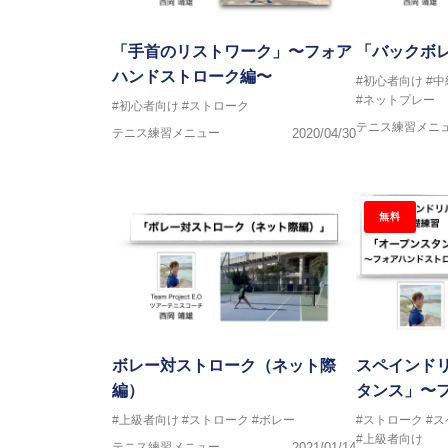
「手首のリストワーク」〜フォア
「バックボ
ハンドストローク編〜
#初心者向け
#
#ネットプレー
#初心者向け
#ストローク
テニス練習メニ
テニス練習メニュー
2020/04/30
無料
ボレー対ストローク（ネット際
スペインド
編）
タンス」〜
#上級者向け
#ストローク
#ボレー
#ストローク
#
#上級者向け
テニス練習メニュー
2021/01/14