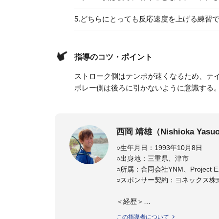
5.
どちらにとっても反応速度を上げる練習
指導のコツ・ポイント
ストローク側はテンポが速くなるため、テ
ボレー側は後ろに引かないように意識する
西岡 靖雄（Nishioka Yasu
○生年月日：1993年10月8日
○出身地：三重県、津市
○所属：合同会社YNM、Project 
○スポンサー契約：ヨネックス株
＜経歴＞
父親が校長を務める「ニックイン
この指導者について