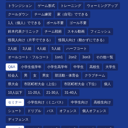
トランジション
ゲーム形式
トレーニング
ウォーミングアップ
クールダウン
チーム練習
家（自宅）でできる
1人（個人）でできる
ボール不要
ゴール不要
鈴木代表クリニック
チーム戦術
スキル動画
フィニッシュ
怪我人向け（片手でできる）
怪我人向け（動かずにできる）
2人組
3人組
4人組
5人組
ハーフコート
オールコート・フルコート
1on1
2on2
3on3
その他一覧
Q&A
小学生低学年
小学生高学年
中学生
高校生
大学生
社会人
男
女
男女
部活動・体育会
クラブチーム
県大会
市区町村大会（上位）
市区町村大会（下位）
個人
10人以下
11-20人
21-30人
31-40人
セミナー
小学生向け（ミニバス）
中学生向け
高校生向け
シュート
ドリブル
パス
オフェンス
個人オフェンス
ディフェンス