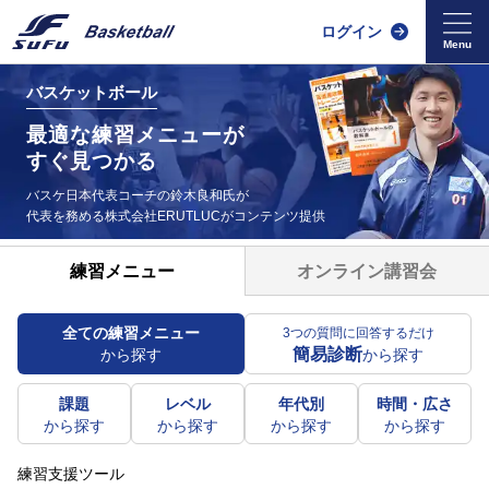
ログイン
バスケットボール
最適な練習メニューが
すぐ見つかる
バスケ日本代表コーチの鈴木良和氏が
代表を務める
株式会社ERUTLUCがコンテンツ提供
オンライン講習会
練習メニュー
全ての練習メニュー
3つの質問に回答するだけ
簡易診断
から探す
から探す
課題
レベル
年代別
時間・広さ
から探す
から探す
から探す
から探す
練習支援ツール