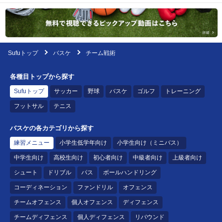
Sufuトップ
バスケ
チーム戦術
各種目トップから探す
Sufuトップ
サッカー
野球
バスケ
ゴルフ
トレーニング
フットサル
テニス
バスケの各カテゴリから探す
練習メニュー
小学生低学年向け
小学生向け（ミニバス）
中学生向け
高校生向け
初心者向け
中級者向け
上級者向け
シュート
ドリブル
パス
ボールハンドリング
コーディネーション
ファンドリル
オフェンス
チームオフェンス
個人オフェンス
ディフェンス
チームディフェンス
個人ディフェンス
リバウンド