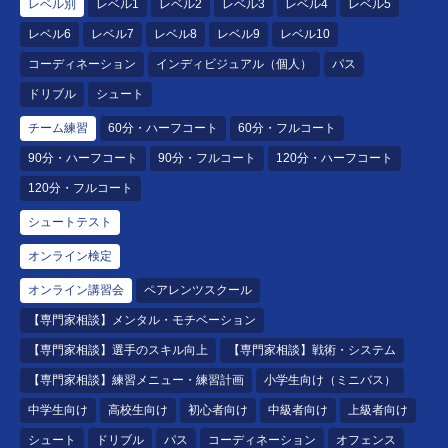
レベル別
レベル1
レベル2
レベル3
レベル4
レベル5
レベル6
レベル7
レベル8
レベル9
レベル10
コーディネーション
インディビジュアル（個人）
パス
ドリブル
シュート
チーム練習
60分・ハーフコート
60分・フルコート
90分・ハーフコート
90分・フルコート
120分・ハーフコート
120分・フルコート
シュートテスト
オンライン検定
オンライン講習会
ペアレンツスクール
【専門家相談】メンタル・モチベーション
【専門家相談】選手のスキル向上
【専門家相談】戦術・システム
【専門家相談】練習メニュー・練習計画
小学生向け（ミニバス）
中学生向け
高校生向け
初心者向け
中級者向け
上級者向け
シュート
ドリブル
パス
コーディネーション
オフェンス