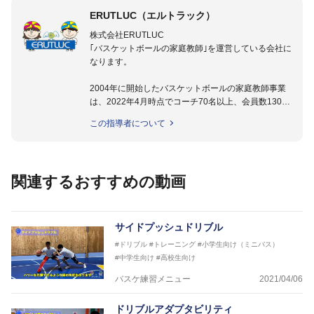
ERUTLUC（エルトラック）
株式会社ERUTLUC
｢バスケットボールの家庭教師｣を運営している会社に
なります。
2004年に開始したバスケットボールの家庭教師事業
は、2022年4月時点でコーチ70名以上、会員数1300
名以上。
この指導者について
指導実績多数・各地講習会なども担当しており、「は
じめてのミニバスケットボール」「バスケットボール
IQ練習本」「バスケットボール判断力を高めるトレー
ニングブック」「バスケットボールの教科書１～４」
関連するおすすめの動画
など多くの書籍・DVDも監修しています。
【ERUTLUC代表鈴木良和コーチ JBA活動歴】
2016年U12ナショナルキャンプヘッドコーチ
サイドプッシュドリブル
2016年U13ナショナルキャンプヘッドコーチ
#ドリブル
#トレーニング
#小学生向け（ミニバス）
2016年男子日本代表サポートコーチ
#中学生向け
#高校生向け
2017年U12ナショナルキャンプヘッドコーチ
2017年U13ナショナルキャンプヘッドコーチ
バスケ練習メニュー
2021/04/06
2017年男子日本代表サポートコーチ
2018年U22日本代表スプリングキャンプアドバイザ
ドリブルアダプタビリティ