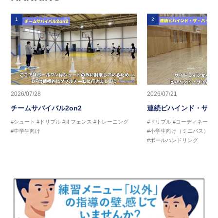
1
2
2026/07/28
2026/07/21
チームサバイバル2on2
連続ビハインド・ザ・
#シュート
#ドリブル
#オフェンス
#トレーニング
#ドリブル
#コーディネーシ
#中学生向け
#小学生向け（ミニバス）
#
#ボールハンドリング