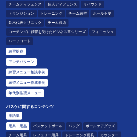
チームディフェンス
個人ディフェンス
リバウンド
トランジション
トレーニング
チーム練習
ボール不要
鈴木代表クリニック
チーム戦術
コーチングに影響を受けたビジネス書シリーズ
フィニッシュ
ハーフコート
練習提案
アンチパターン
練習メニュー相談事例
練習メニュー作成事例
年代別推奨メニュー
バスケに関するコンテンツ
用語集
用具・用品
バスケットボール
バッグ
ボールケアグッズ
チーム用具
レフェリー用具
トレーニング用具
カウンター