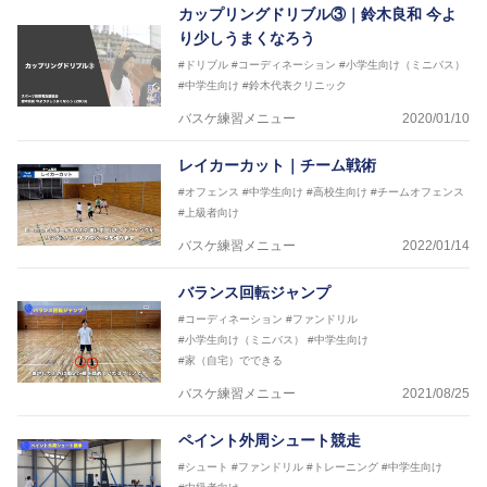
カップリングドリブル③｜鈴木良和 今よ
り少しうまくなろう
#ドリブル
#コーディネーション
#小学生向け（ミニバス）
#中学生向け
#鈴木代表クリニック
バスケ練習メニュー
2020/01/10
レイカーカット｜チーム戦術
#オフェンス
#中学生向け
#高校生向け
#チームオフェンス
#上級者向け
バスケ練習メニュー
2022/01/14
バランス回転ジャンプ
#コーディネーション
#ファンドリル
#小学生向け（ミニバス）
#中学生向け
#家（自宅）でできる
バスケ練習メニュー
2021/08/25
ペイント外周シュート競走
#シュート
#ファンドリル
#トレーニング
#中学生向け