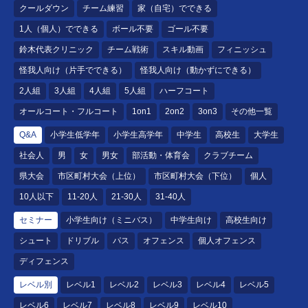
クールダウン
チーム練習
家（自宅）でできる
1人（個人）でできる
ボール不要
ゴール不要
鈴木代表クリニック
チーム戦術
スキル動画
フィニッシュ
怪我人向け（片手でできる）
怪我人向け（動かずにできる）
2人組
3人組
4人組
5人組
ハーフコート
オールコート・フルコート
1on1
2on2
3on3
その他一覧
Q&A
小学生低学年
小学生高学年
中学生
高校生
大学生
社会人
男
女
男女
部活動・体育会
クラブチーム
県大会
市区町村大会（上位）
市区町村大会（下位）
個人
10人以下
11-20人
21-30人
31-40人
セミナー
小学生向け（ミニバス）
中学生向け
高校生向け
シュート
ドリブル
パス
オフェンス
個人オフェンス
ディフェンス
レベル別
レベル1
レベル2
レベル3
レベル4
レベル5
レベル6
レベル7
レベル8
レベル9
レベル10