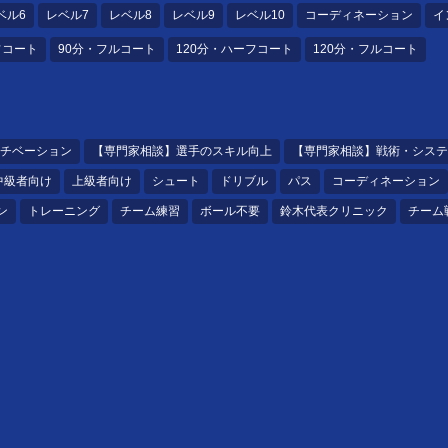
ベル6
レベル7
レベル8
レベル9
レベル10
コーディネーション
イ
フコート
90分・フルコート
120分・ハーフコート
120分・フルコート
チベーション
【専門家相談】選手のスキル向上
【専門家相談】戦術・システ
中級者向け
上級者向け
シュート
ドリブル
パス
コーディネーション
ン
トレーニング
チーム練習
ボール不要
鈴木代表クリニック
チーム