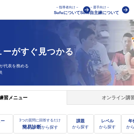
− 指導者向け −
− 選手向け −
Sufuについて
Sufu自主練について
ューが
すぐ見つかる
が
代表を務める
供
オンライン講
練習メニュー
3つの質問に回答するだけ
ュー
課題
レベル
年
から探す
から探す
か
簡易診断
から探す