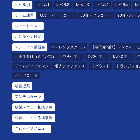
レベル別
レベル1
レベル2
レベル3
レベル4
レベル5
レ
チーム練習
60分・ハーフコート
60分・フルコート
90分・ハー
シュートテスト
オンライン検定
オンライン講習会
ペアレンツスクール
【専門家相談】メンタル・モ
小学生向け（ミニバス）
中学生向け
高校生向け
初心者向け
チームディフェンス
個人ディフェンス
リバウンド
トランジショ
ハーフコート
練習提案
アンチパターン
練習メニュー相談事例
練習メニュー作成事例
年代別推奨メニュー