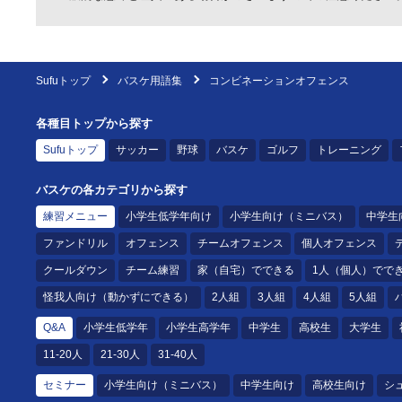
Sufuトップ
バスケ用語集
コンビネーションオフェンス
各種目トップから探す
Sufuトップ
サッカー
野球
バスケ
ゴルフ
トレーニング
バスケの各カテゴリから探す
練習メニュー
小学生低学年向け
小学生向け（ミニバス）
中学生
ファンドリル
オフェンス
チームオフェンス
個人オフェンス
クールダウン
チーム練習
家（自宅）でできる
1人（個人）でで
怪我人向け（動かずにできる）
2人組
3人組
4人組
5人組
Q&A
小学生低学年
小学生高学年
中学生
高校生
大学生
11-20人
21-30人
31-40人
セミナー
小学生向け（ミニバス）
中学生向け
高校生向け
シ