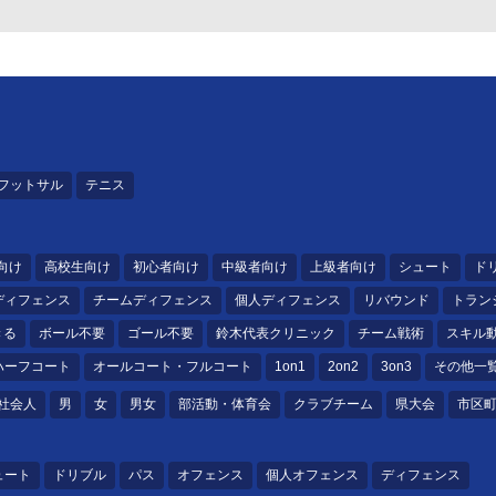
フットサル
テニス
向け
高校生向け
初心者向け
中級者向け
上級者向け
シュート
ド
ディフェンス
チームディフェンス
個人ディフェンス
リバウンド
トラン
きる
ボール不要
ゴール不要
鈴木代表クリニック
チーム戦術
スキル
ハーフコート
オールコート・フルコート
1on1
2on2
3on3
その他一
社会人
男
女
男女
部活動・体育会
クラブチーム
県大会
市区
ュート
ドリブル
パス
オフェンス
個人オフェンス
ディフェンス