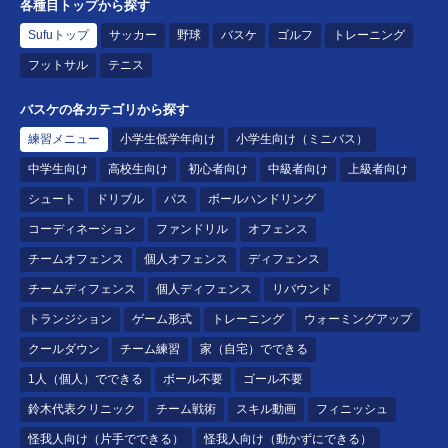
各種目トップから探す
Sufuトップ
サッカー
野球
バスケ
ゴルフ
トレーニング
フットサル
テニス
バスケの各カテゴリから探す
練習メニュー
小学生低学年向け
小学生向け（ミニバス）
中学生向け
高校生向け
初心者向け
中級者向け
上級者向け
シュート
ドリブル
パス
ボールハンドリング
コーディネーション
ファンドリル
オフェンス
チームオフェンス
個人オフェンス
ディフェンス
チームディフェンス
個人ディフェンス
リバウンド
トランジション
ゲーム形式
トレーニング
ウォーミングアップ
クールダウン
チーム練習
家（自宅）でできる
1人（個人）でできる
ボール不要
ゴール不要
鈴木代表クリニック
チーム戦術
スキル動画
フィニッシュ
怪我人向け（片手でできる）
怪我人向け（動かずにできる）