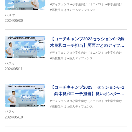
ットワーク
#ディフェンス
#小学生向け（ミニバス）
#中学生向け
#高校生向け
#チームディフェンス
バスケ
2024/05/30
【コーチキャンプ2023セッション6−2鈴
木良和コーチ担当】局面ごとのディフェ
ンスの目的を考える
#ディフェンス
#小学生向け（ミニバス）
#中学生向け
#高校生向け
#個人ディフェンス
バスケ
2024/05/11
【コーチキャンプ2023 セッション6−1
鈴木良和コーチ担当】良いオンボール
ディフェンスとは
#ディフェンス
#小学生向け（ミニバス）
#中学生向け
#高校生向け
#個人ディフェンス
バスケ
2024/05/10