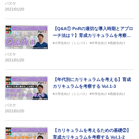
バスケ
2021/01/20
【Q&A① PnRの適切な導入時期とアプロ
ーチ法は？】育成カリキュラムを考察す
る Vol.1-4
#小学生向け（ミニバス）
#中学生向け
#高校生向け
バスケ
2021/01/20
【年代別にカリキュラムを考える】育成
カリキュラムを考察する Vol.1-3
#小学生向け（ミニバス）
#中学生向け
#高校生向け
バスケ
2021/01/20
【カリキュラムを考えるための基礎②】
育成カリキュラムを考察する Vol.1-2