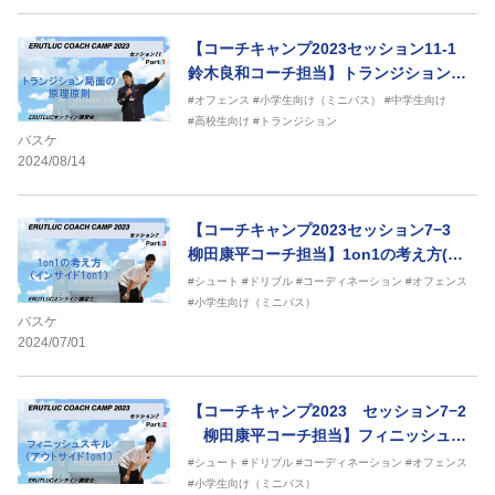
【コーチキャンプ2023セッション11‐1
鈴木良和コーチ担当】トランジション局
面の原理原則
#オフェンス
#小学生向け（ミニバス）
#中学生向け
#高校生向け
#トランジション
バスケ
2024/08/14
【コーチキャンプ2023セッション7−3
柳田康平コーチ担当】1on1の考え方(イ
ンサイド1on1)
#シュート
#ドリブル
#コーディネーション
#オフェンス
#小学生向け（ミニバス）
バスケ
2024/07/01
【コーチキャンプ2023 セッション7−2
柳田康平コーチ担当】フィニッシュス
キル(1on1)
#シュート
#ドリブル
#コーディネーション
#オフェンス
#小学生向け（ミニバス）