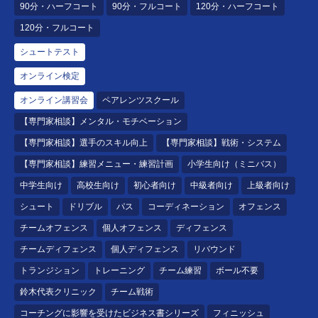
90分・ハーフコート
90分・フルコート
120分・ハーフコート
120分・フルコート
シュートテスト
オンライン検定
オンライン講習会
ペアレンツスクール
【専門家相談】メンタル・モチベーション
【専門家相談】選手のスキル向上
【専門家相談】戦術・システム
【専門家相談】練習メニュー・練習計画
小学生向け（ミニバス）
中学生向け
高校生向け
初心者向け
中級者向け
上級者向け
シュート
ドリブル
パス
コーディネーション
オフェンス
チームオフェンス
個人オフェンス
ディフェンス
チームディフェンス
個人ディフェンス
リバウンド
トランジション
トレーニング
チーム練習
ボール不要
鈴木代表クリニック
チーム戦術
コーチングに影響を受けたビジネス書シリーズ
フィニッシュ