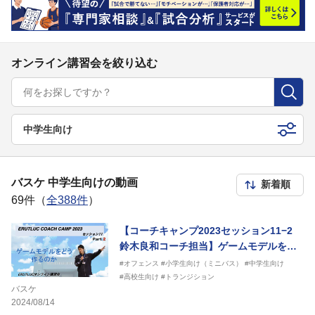
オンライン講習会を絞り込む
中学生向け
バスケ 中学生向けの動画
69件（
全388件
）
【コーチキャンプ2023セッション11−2
鈴木良和コーチ担当】ゲームモデルをど
う作るのか
#オフェンス
#小学生向け（ミニバス）
#中学生向け
#高校生向け
#トランジション
バスケ
2024/08/14