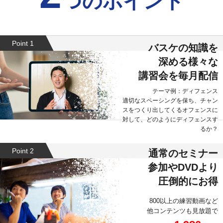
つのポイント
Point 1
バスケの知識を
深める様々な
講習会を毎月配信
テーマ例：ディフェンス
適切なスペーシングを保ち、チャン
スをつくり出してくるオフェンスに
対して、どのようにディフェンスす
るか？
Point 2
通常のセミナー
参加やDVDより
圧倒的にお得
800以上の練習動画など
他コンテンツも見放題で