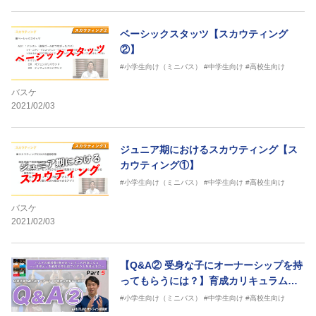
ベーシックスタッツ【スカウティング
②】
#小学生向け（ミニバス）
#中学生向け
#高校生向け
バスケ
2021/02/03
ジュニア期におけるスカウティング【ス
カウティング①】
#小学生向け（ミニバス）
#中学生向け
#高校生向け
バスケ
2021/02/03
【Q&A② 受身な子にオーナーシップを持
ってもらうには？】育成カリキュラムを
考察する Vol.1-5
#小学生向け（ミニバス）
#中学生向け
#高校生向け