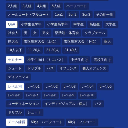
2人組
3人組
4人組
5人組
ハーフコート
オールコート・フルコート
1on1
2on2
3on3
その他一覧
Q&A
小学生低学年
小学生高学年
中学生
高校生
大学生
社会人
男
女
男女
部活動・体育会
クラブチーム
県大会
市区町村大会（上位）
市区町村大会（下位）
個人
10人以下
11-20人
21-30人
31-40人
セミナー
小学生向け（ミニバス）
中学生向け
高校生向け
シュート
ドリブル
パス
オフェンス
個人オフェンス
ディフェンス
レベル別
レベル1
レベル2
レベル3
レベル4
レベル5
レベル6
レベル7
レベル8
レベル9
レベル10
コーディネーション
インディビジュアル（個人）
パス
ドリブル
シュート
チーム練習
60分・ハーフコート
60分・フルコート