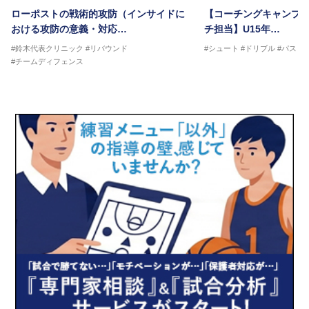
ローポストの戦術的攻防（インサイドに
【コーチングキャンプ20
おける攻防の意義・対応…
チ担当】U15年…
#鈴木代表クリニック
#リバウンド
#シュート
#ドリブル
#パス
#
#チームディフェンス