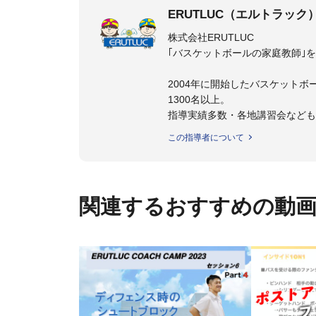
ERUTLUC（エルトラック
株式会社ERUTLUC
｢バスケットボールの家庭教師｣
2004年に開始したバスケットボ
1300名以上。
指導実績多数・各地講習会など
トボール IQ練習本」「バスケ
この指導者について
の教科書１～４」など多くの書籍
【ERUTLUC代表鈴木良和コーチ
2016年U12ナショナルキャンプ
関連するおすすめの動
2016年U13ナショナルキャンプ
2016年男子日本代表サポートコ
2017年U12ナショナルキャンプ
2017年U13ナショナルキャンプ
2017年男子日本代表サポートコ
2018年U22日本代表スプリン
2018年U12ナショナルキャンプ