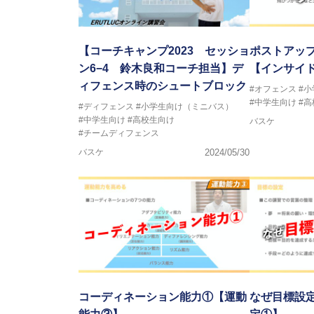
2018年U13ナショナルキャンプ
2018年～2021年男子日本代表
2021年～女子日本代表アシスタ
【コーチキャンプ2023 セッショ
ポストアッ
ン6−4 鈴木良和コーチ担当】デ
【インサイド
ィフェンス時のシュートブロック
#オフェンス
#
#中学生向け
#
#ディフェンス
#小学生向け（ミニバス）
#中学生向け
#高校生向け
バスケ
#チームディフェンス
バスケ
2024/05/30
コーディネーション能力①【運動
なぜ目標設