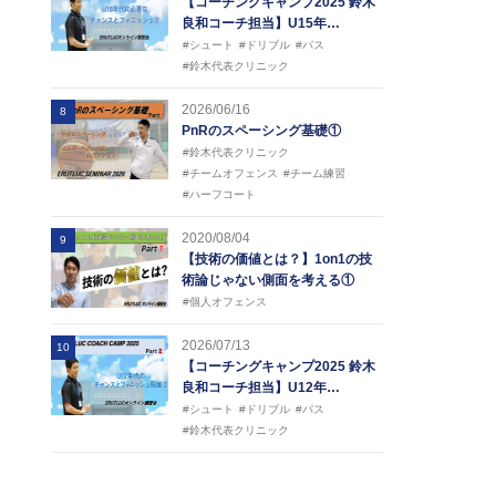
【コーチングキャンプ2025 鈴木
良和コーチ担当】U15年…
#シュート
#ドリブル
#パス
#鈴木代表クリニック
2026/06/16
8
PnRのスペーシング基礎①
#鈴木代表クリニック
#チームオフェンス
#チーム練習
#ハーフコート
2020/08/04
9
【技術の価値とは？】1on1の技
術論じゃない側面を考える①
#個人オフェンス
2026/07/13
10
【コーチングキャンプ2025 鈴木
良和コーチ担当】U12年…
#シュート
#ドリブル
#パス
#鈴木代表クリニック