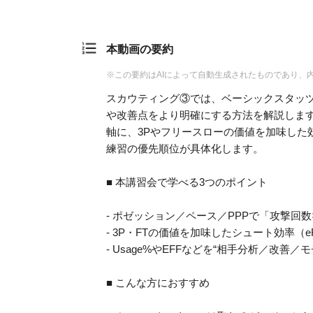
本動画の要約
※この要約はAIによって自動生成されたものであり、
スカウティング③では、ベーシックスタッ
や改善点をより明確にする方法を解説します
軸に、3Pやフリースローの価値を加味した
練習の優先順位が具体化します。
■ 本講習会で学べる3つのポイント
- ポゼッション／ペース／PPPで「攻撃回
- 3P・FTの価値を加味したシュート効率（e
- Usage%やEFFなどを“相手分析／改善
■ こんな方におすすめ