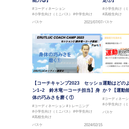
能力③】
定①】
#コーディネーション
#小学生向け（
#小学生向け（ミニバス）
#中学生向け
#高校生向け
バスケ
2021/07/07
バスケ
【コーチキャンプ2023 セッショ
運動はどの
ン1−2 鈴木竜一コーチ担当】身
か？【運動
体の巧みさを磨く①
#コーディネーシ
#小学生向け（
#コーディネーション
#トレーニング
#小学生向け（ミニバス）
#中学生向け
バスケ
#高校生向け
バスケ
2024/02/15