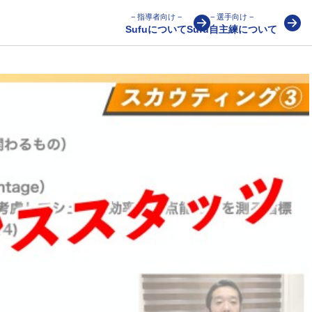
− 指導者向け −
− 選手向け −
Sufuについて
Sufu自主練について