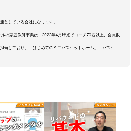
）
を運営している会社になります。
ールの家庭教師事業は、2022年4月時点でコーチ70名以上、会員数
も担当しており、「はじめてのミニバスケットボール」「バスケッ
ットボール判断力を高めるトレーニングブック」「バスケットボール
・DVDも監修しています。
 JBA活動歴】
ヘッドコーチ
画
ヘッドコーチ
ーチ
ヘッドコーチ
ヘッドコーチ
ーチ
グキャンプアドバイザリーコーチ
ヘッドコーチ