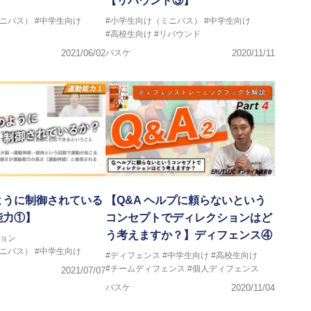
【リバウンド③】
ミニバス）
#中学生向け
#小学生向け（ミニバス）
#中学生向け
#高校生向け
#リバウンド
2021/06/02
バスケ
2020/11/11
ように制御されている
【Q&A ヘルプに頼らないという
能力①】
コンセプトでディレクションはど
う考えますか？】ディフェンス④
ョン
ミニバス）
#中学生向け
#ディフェンス
#中学生向け
#高校生向け
#チームディフェンス
#個人ディフェンス
2021/07/07
バスケ
2020/11/04