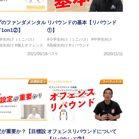
ヘッドコーチ
サポートコーチ
ントコーチ
プのファンダメンタル
リバウンドの基本【リバウンド
1on1②】
①】
小学生向け（ミニバス）
#小学生向け（ミニバス）
#中学生向け
高校生向け
#個人オフェンス
#高校生向け
#リバウンド
2021/05/19
バスケ
2020/11/11
定が重要か？【目標設
オフェンスリバウンドについて