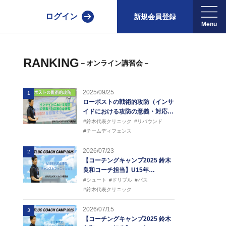
ログイン
新規会員登録
RANKING
－オンライン講習会－
2025/09/25
1
ローポストの戦術的攻防（インサ
イドにおける攻防の意義・対応…
#鈴木代表クリニック
#リバウンド
#チームディフェンス
2026/07/23
2
【コーチングキャンプ2025 鈴木
良和コーチ担当】U15年…
#シュート
#ドリブル
#パス
#鈴木代表クリニック
2026/07/15
3
【コーチングキャンプ2025 鈴木