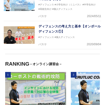
#ディフェンス
#小学生向け（ミニバス）
#中学生向け
#高校生向け
#個人ディフェンス
バスケ
2024/05/11
ディフェンスの考え方と基本【オンボール
ディフェンス①】
#ディフェンス
#個人ディフェンス
バスケ
2020/09/04
RANKING
－オンライン講習会－
1
2