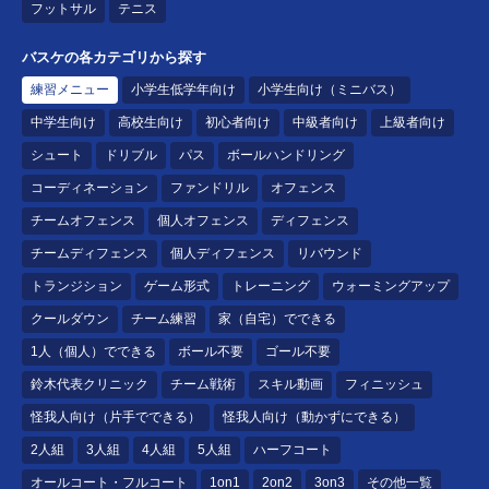
フットサル
テニス
バスケの各カテゴリから探す
練習メニュー
小学生低学年向け
小学生向け（ミニバス）
中学生向け
高校生向け
初心者向け
中級者向け
上級者向け
シュート
ドリブル
パス
ボールハンドリング
コーディネーション
ファンドリル
オフェンス
チームオフェンス
個人オフェンス
ディフェンス
チームディフェンス
個人ディフェンス
リバウンド
トランジション
ゲーム形式
トレーニング
ウォーミングアップ
クールダウン
チーム練習
家（自宅）でできる
1人（個人）でできる
ボール不要
ゴール不要
鈴木代表クリニック
チーム戦術
スキル動画
フィニッシュ
怪我人向け（片手でできる）
怪我人向け（動かずにできる）
2人組
3人組
4人組
5人組
ハーフコート
オールコート・フルコート
1on1
2on2
3on3
その他一覧