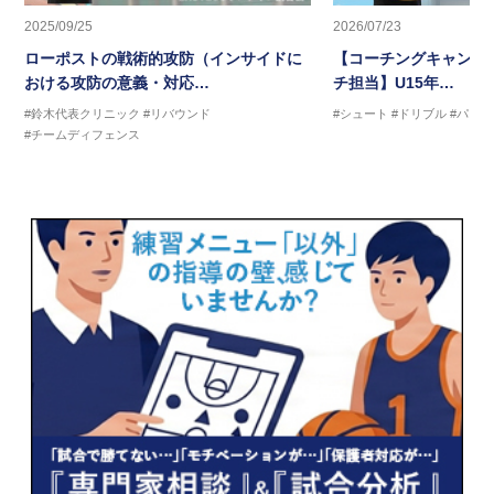
2025/09/25
2026/07/23
ローポストの戦術的攻防（インサイドに
【コーチングキャンプ2
おける攻防の意義・対応…
チ担当】U15年…
#鈴木代表クリニック
#リバウンド
#シュート
#ドリブル
#パス
#チームディフェンス