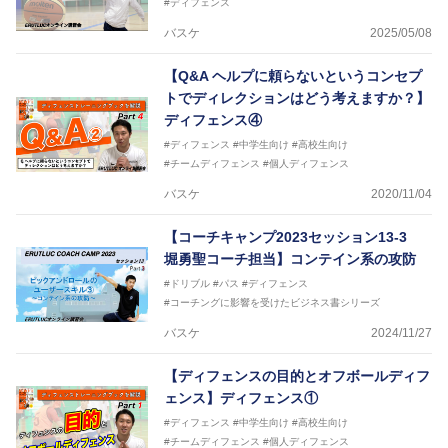
#ディフェンス
2017年U12ナショナルキャンプヘッドコーチ
2017年U13ナショナルキャンプヘッドコーチ
バスケ
2025/05/08
2017年男子日本代表サポートコーチ
2018年U22日本代表スプリングキャンプアドバイザ
【Q&A ヘルプに頼らないというコンセプ
リーコーチ
トでディレクションはどう考えますか？】
2018年U12ナショナルキャンプヘッドコーチ
2018年U13ナショナルキャンプヘッドコーチ
ディフェンス④
2018年～2021年男子日本代表サポートコーチ
#ディフェンス
#中学生向け
#高校生向け
2021年～女子日本代表アシスタントコーチ
#チームディフェンス
#個人ディフェンス
バスケ
2020/11/04
【コーチキャンプ2023セッション13-3
堀勇聖コーチ担当】コンテイン系の攻防
#ドリブル
#パス
#ディフェンス
#コーチングに影響を受けたビジネス書シリーズ
バスケ
2024/11/27
【ディフェンスの目的とオフボールディフ
ェンス】ディフェンス①
#ディフェンス
#中学生向け
#高校生向け
#チームディフェンス
#個人ディフェンス