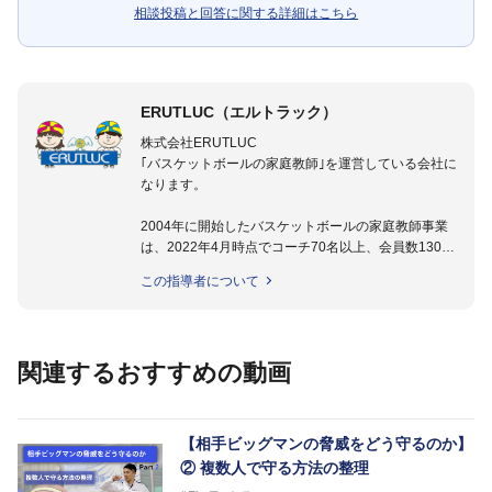
相談投稿と回答に関する詳細はこちら
ERUTLUC（エルトラック）
株式会社ERUTLUC
｢バスケットボールの家庭教師｣を運営している会社に
なります。
2004年に開始したバスケットボールの家庭教師事業
は、2022年4月時点でコーチ70名以上、会員数1300
名以上。
この指導者について
指導実績多数・各地講習会なども担当しており、「は
じめてのミニバスケットボール」「バスケットボール
IQ練習本」「バスケットボール判断力を高めるトレー
ニングブック」「バスケットボールの教科書１～４」
関連するおすすめの動画
など多くの書籍・DVDも監修しています。
【ERUTLUC代表鈴木良和コーチ JBA活動歴】
2016年U12ナショナルキャンプヘッドコーチ
【相手ビッグマンの脅威をどう守るのか】
2016年U13ナショナルキャンプヘッドコーチ
② 複数人で守る方法の整理
2016年男子日本代表サポートコーチ