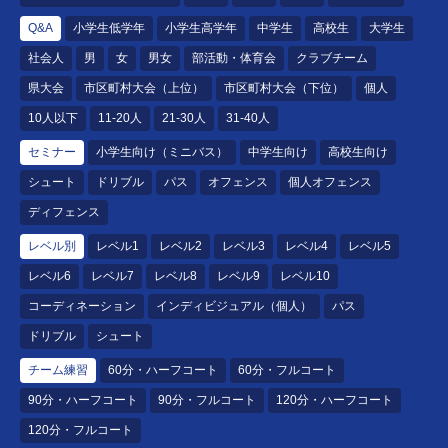
Q&A
小学生低学年
小学生高学年
中学生
高校生
大学生
社会人
男
女
男女
部活動・体育会
クラブチーム
県大会
市区町村大会（上位）
市区町村大会（下位）
個人
10人以下
11-20人
21-30人
31-40人
セミナー
小学生向け（ミニバス）
中学生向け
高校生向け
シュート
ドリブル
パス
オフェンス
個人オフェンス
ディフェンス
レベル別
レベル1
レベル2
レベル3
レベル4
レベル5
レベル6
レベル7
レベル8
レベル9
レベル10
コーディネーション
インディビジュアル（個人）
パス
ドリブル
シュート
チーム練習
60分・ハーフコート
60分・フルコート
90分・ハーフコート
90分・フルコート
120分・ハーフコート
120分・フルコート