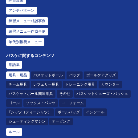
練習提案
アンチパターン
練習メニュー相談事例
練習メニュー作成事例
年代別推奨メニュー
バスケに関するコンテンツ
用語集
用具・用品
バスケットボール
バッグ
ボールケアグッズ
チーム用具
レフェリー用具
トレーニング用具
カウンター
バスケットボール関連用具
その他
バスケットシューズ・バッシュ
ゴール
ソックス・パンツ
ユニフォーム
Tシャツ（ティーシャツ）
ボールバッグ
インソール
シューティングマシン
テーピング
ルール