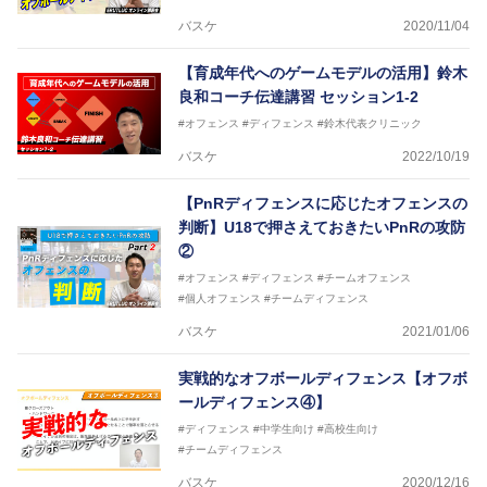
バスケ
2020/11/04
【育成年代へのゲームモデルの活用】鈴木
良和コーチ伝達講習 セッション1-2
#オフェンス
#ディフェンス
#鈴木代表クリニック
バスケ
2022/10/19
【PnRディフェンスに応じたオフェンスの
判断】U18で押さえておきたいPnRの攻防
②
#オフェンス
#ディフェンス
#チームオフェンス
#個人オフェンス
#チームディフェンス
バスケ
2021/01/06
実戦的なオフボールディフェンス【オフボ
ールディフェンス④】
#ディフェンス
#中学生向け
#高校生向け
#チームディフェンス
バスケ
2020/12/16