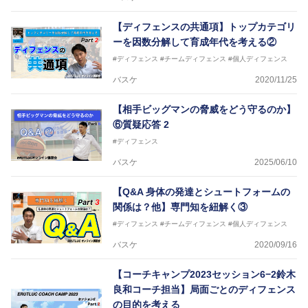
【ディフェンスの共通項】トップカテゴリ
ーを因数分解して育成年代を考える②
#ディフェンス
#チームディフェンス
#個人ディフェンス
バスケ
2020/11/25
【相手ビッグマンの脅威をどう守るのか】
⑥質疑応答 2
#ディフェンス
バスケ
2025/06/10
【Q&A 身体の発達とシュートフォームの
関係は？他】専門知を紐解く③
#ディフェンス
#チームディフェンス
#個人ディフェンス
バスケ
2020/09/16
【コーチキャンプ2023セッション6−2鈴木
良和コーチ担当】局面ごとのディフェンス
の目的を考える