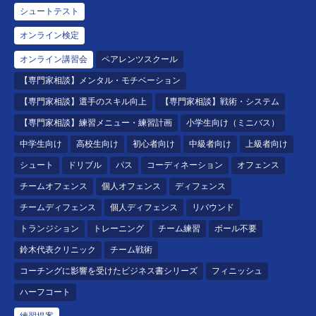
シュートテスト
オンライン検定
オンライン講習会
ペアレンツスクール
【専門家相談】メンタル・モチベーション
【専門家相談】選手のスキル向上
【専門家相談】戦術・システム
【専門家相談】練習メニュー・練習計画
小学生向け（ミニバス）
中学生向け
高校生向け
初心者向け
中級者向け
上級者向け
シュート
ドリブル
パス
コーディネーション
オフェンス
チームオフェンス
個人オフェンス
ディフェンス
チームディフェンス
個人ディフェンス
リバウンド
トランジション
トレーニング
チーム練習
ボール不要
鈴木代表クリニック
チーム戦術
コーチングに影響を受けたビジネス書シリーズ
フィニッシュ
ハーフコート