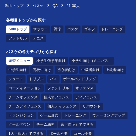
Sufuトップ
バスケ
QA
21-30人
各種目トップから探す
Sufuトップ
サッカー
野球
バスケ
ゴルフ
トレーニング
フットサル
テニス
バスケの各カテゴリから探す
練習メニュー
小学生低学年向け
小学生向け（ミニバス）
中学生向け
高校生向け
初心者向け
中級者向け
上級者向け
シュート
ドリブル
パス
ボールハンドリング
コーディネーション
ファンドリル
オフェンス
チームオフェンス
個人オフェンス
ディフェンス
チームディフェンス
個人ディフェンス
リバウンド
トランジション
ゲーム形式
トレーニング
ウォーミングアップ
クールダウン
チーム練習
家（自宅）でできる
1人（個人）でできる
ボール不要
ゴール不要