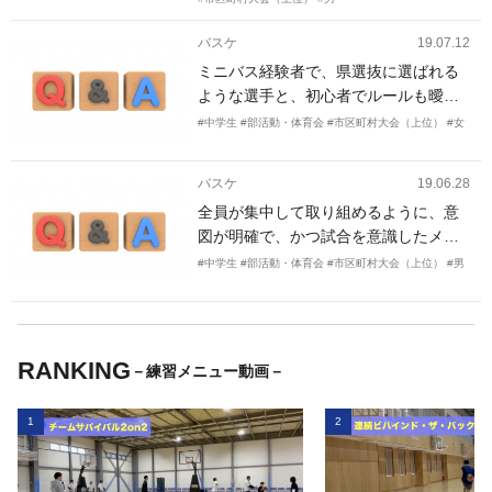
バスケ
19.07.12
ミニバス経験者で、県選抜に選ばれる
ような選手と、初心者でルールも曖昧
な選手が一緒に練習をすることに困り
#中学生
#部活動・体育会
#市区町村大会（上位）
#女
感がある。 そしてこの度、新入生が入
り、人数も増え、メニューに困ってい
バスケ
19.06.28
る。 日頃の練習は、ハーフコートしか
全員が集中して取り組めるように、意
使えない。 4分の1コートでも出来るよ
図が明確で、かつ試合を意識したメニ
うなメニューが知りたい。
ューにしたいです。特に、ディフェン
#中学生
#部活動・体育会
#市区町村大会（上位）
#男
ス練習とボールコントロールの練習を
希望します。練習時間の制限により、
持久走などが出来てないので、メニュ
ーの中で体力向上も図りたいです。
RANKING
－練習メニュー動画－
1
2