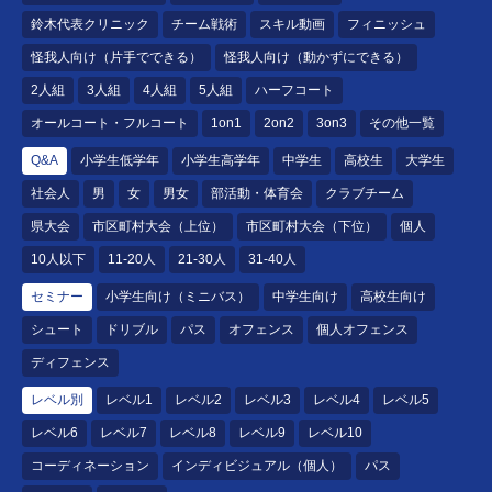
鈴木代表クリニック
チーム戦術
スキル動画
フィニッシュ
怪我人向け（片手でできる）
怪我人向け（動かずにできる）
2人組
3人組
4人組
5人組
ハーフコート
オールコート・フルコート
1on1
2on2
3on3
その他一覧
Q&A
小学生低学年
小学生高学年
中学生
高校生
大学生
社会人
男
女
男女
部活動・体育会
クラブチーム
県大会
市区町村大会（上位）
市区町村大会（下位）
個人
10人以下
11-20人
21-30人
31-40人
セミナー
小学生向け（ミニバス）
中学生向け
高校生向け
シュート
ドリブル
パス
オフェンス
個人オフェンス
ディフェンス
レベル別
レベル1
レベル2
レベル3
レベル4
レベル5
レベル6
レベル7
レベル8
レベル9
レベル10
コーディネーション
インディビジュアル（個人）
パス