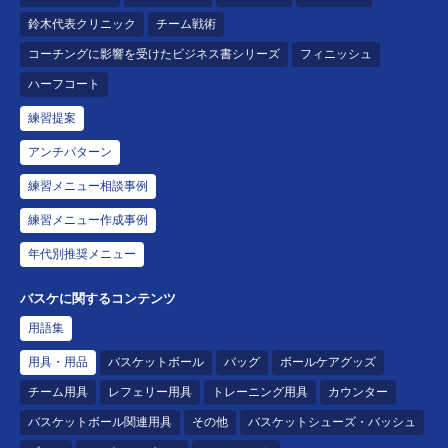
鈴木代表クリニック
チーム戦術
コーチングに影響を受けたビジネス書シリーズ
フィニッシュ
ハーフコート
練習提案
アンチパターン
練習メニュー相談事例
練習メニュー作成事例
年代別推奨メニュー
バスケに関するコンテンツ
用語集
用具・用品
バスケットボール
バッグ
ボールケアグッズ
チーム用具
レフェリー用具
トレーニング用具
カウンター
バスケットボール関連用具
その他
バスケットシューズ・バッシュ