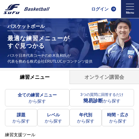
ログイン
バスケットボール
最適な練習メニューが
すぐ見つかる
バスケ日本代表コーチの鈴木良和氏が
代表を務める
株式会社ERUTLUCがコンテンツ提供
オンライン講習会
練習メニュー
全ての練習メニュー
3つの質問に回答するだけ
簡易診断
から探す
から探す
課題
レベル
年代別
時間・広さ
から探す
から探す
から探す
から探す
練習支援ツール