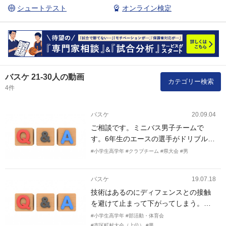
シュートテスト
オンライン検定
バスケ 21-30人の動画
カテゴリー検索
4件
バスケ
20.09.04
ご相談です。ミニバス男子チームで
す。6年生のエースの選手がドリブルを
始めると周りの選手がピタっと止まっ
#小学生高学年
#クラブチーム
#県大会
#男
てしまい、レシーブする意識がなくな
り、ほぼアイソレーション的なオフェ
バスケ
19.07.18
ンスになってしまいます。ドライブへ
技術はあるのにディフェンスとの接触
の合わせ、スペースの理解からと思っ
を避けて止まって下がってしまう。結
ています、どのような練習から行うと
局ターンオーバーしてしまう悪循環を
よろしいでしょうか？
#小学生高学年
#部活動・体育会
改善したい。
#市区町村大会（上位）
#男