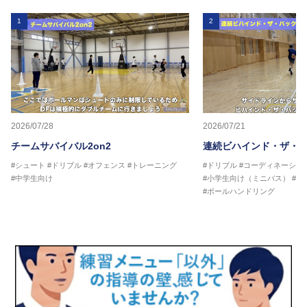
1
2
2026/07/28
2026/07/21
チームサバイバル2on2
連続ビハインド・ザ・
#シュート
#ドリブル
#オフェンス
#トレーニング
#ドリブル
#コーディネーショ
#中学生向け
#小学生向け（ミニバス）
#中
#ボールハンドリング