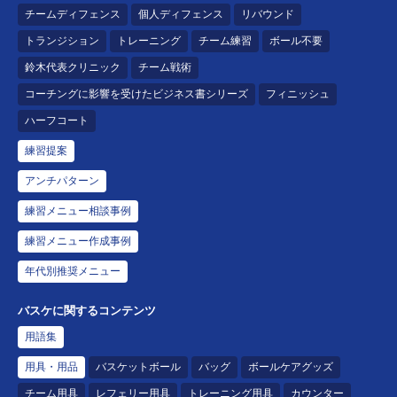
チームディフェンス
個人ディフェンス
リバウンド
トランジション
トレーニング
チーム練習
ボール不要
鈴木代表クリニック
チーム戦術
コーチングに影響を受けたビジネス書シリーズ
フィニッシュ
ハーフコート
練習提案
アンチパターン
練習メニュー相談事例
練習メニュー作成事例
年代別推奨メニュー
バスケに関するコンテンツ
用語集
用具・用品
バスケットボール
バッグ
ボールケアグッズ
チーム用具
レフェリー用具
トレーニング用具
カウンター