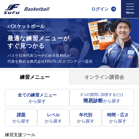
ログイン
バスケットボール
最適な練習メニューが
すぐ見つかる
バスケ日本代表コーチの鈴木良和氏が
代表を務める
株式会社ERUTLUCがコンテンツ提供
オンライン講習会
練習メニュー
全ての練習メニュー
3つの質問に回答するだけ
簡易診断
から探す
から探す
課題
レベル
年代別
時間・広さ
から探す
から探す
から探す
から探す
練習支援ツール