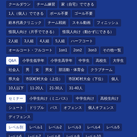
クールダウン
チーム練習
家（自宅）でできる
1人（個人）でできる
ボール不要
ゴール不要
鈴木代表クリニック
チーム戦術
スキル動画
フィニッシュ
怪我人向け（片手でできる）
怪我人向け（動かずにできる）
2人組
3人組
4人組
5人組
ハーフコート
オールコート・フルコート
1on1
2on2
3on3
その他一覧
Q&A
小学生低学年
小学生高学年
中学生
高校生
大学生
社会人
男
女
男女
部活動・体育会
クラブチーム
県大会
市区町村大会（上位）
市区町村大会（下位）
個人
10人以下
11-20人
21-30人
31-40人
セミナー
小学生向け（ミニバス）
中学生向け
高校生向け
シュート
ドリブル
パス
オフェンス
個人オフェンス
ディフェンス
レベル別
レベル1
レベル2
レベル3
レベル4
レベル5
レベル6
レベル7
レベル8
レベル9
レベル10