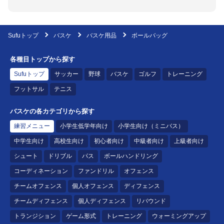
Sufuトップ
バスケ
バスケ用品
ボールバッグ
各種目トップから探す
Sufuトップ
サッカー
野球
バスケ
ゴルフ
トレーニング
フットサル
テニス
バスケの各カテゴリから探す
練習メニュー
小学生低学年向け
小学生向け（ミニバス）
中学生向け
高校生向け
初心者向け
中級者向け
上級者向け
シュート
ドリブル
パス
ボールハンドリング
コーディネーション
ファンドリル
オフェンス
チームオフェンス
個人オフェンス
ディフェンス
チームディフェンス
個人ディフェンス
リバウンド
トランジション
ゲーム形式
トレーニング
ウォーミングアップ