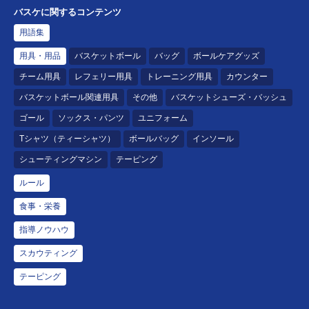
バスケに関するコンテンツ
用語集
用具・用品
バスケットボール
バッグ
ボールケアグッズ
チーム用具
レフェリー用具
トレーニング用具
カウンター
バスケットボール関連用具
その他
バスケットシューズ・バッシュ
ゴール
ソックス・パンツ
ユニフォーム
Tシャツ（ティーシャツ）
ボールバッグ
インソール
シューティングマシン
テーピング
ルール
食事・栄養
指導ノウハウ
スカウティング
テーピング