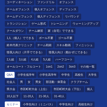
コーディネーション
ファンドリル
オフェンス
チームオフェンス
個人オフェンス
ディフェンス
チームディフェンス
個人ディフェンス
リバウンド
トランジション
ゲーム形式
トレーニング
ウォーミングアップ
クールダウン
チーム練習
家（自宅）でできる
1人（個人）でできる
ボール不要
ゴール不要
鈴木代表クリニック
チーム戦術
スキル動画
フィニッシュ
怪我人向け（片手でできる）
怪我人向け（動かずにできる）
2人組
3人組
4人組
5人組
ハーフコート
オールコート・フルコート
1on1
2on2
3on3
その他一覧
Q&A
小学生低学年
小学生高学年
中学生
高校生
大学生
社会人
男
女
男女
部活動・体育会
クラブチーム
県大会
市区町村大会（上位）
市区町村大会（下位）
個人
10人以下
11-20人
21-30人
31-40人
セミナー
小学生向け（ミニバス）
中学生向け
高校生向け