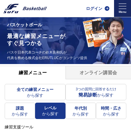
ログイン
バスケットボール
最適な練習メニューが
すぐ見つかる
バスケ日本代表コーチの鈴木良和氏が
代表を務める
株式会社ERUTLUCがコンテンツ提供
オンライン講習会
練習メニュー
全ての練習メニュー
3つの質問に回答するだけ
簡易診断
から探す
から探す
レベル
課題
年代別
時間・広さ
から探す
から探す
から探す
から探す
練習支援ツール