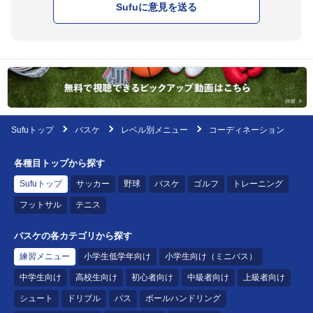
Sufuに意見を送る
Sufuトップ
バスケ
レベル別メニュー
コーディネーション
各種目トップから探す
Sufuトップ
サッカー
野球
バスケ
ゴルフ
トレーニング
フットサル
テニス
バスケの各カテゴリから探す
練習メニュー
小学生低学年向け
小学生向け（ミニバス）
中学生向け
高校生向け
初心者向け
中級者向け
上級者向け
シュート
ドリブル
パス
ボールハンドリング