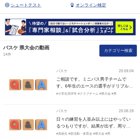
シュートテスト
オンライン検定
バスケ 県大会の動画
カテゴリー検索
14件
バスケ
20.09.04
ご相談です。ミニバス男子チームで
す。6年生のエースの選手がドリブルを
始めると周りの選手がピタっと止まっ
#小学生高学年
#クラブチーム
#県大会
#男
てしまい、レシーブする意識がなくな
り、ほぼアイソレーション的なオフェ
バスケ
20.08.28
ンスになってしまいます。ドライブへ
日々の練習を人並み以上にはやってい
の合わせ、スペースの理解からと思っ
るつもりですが、結果が出ず、周りに
ています、どのような練習から行うと
離されてしまっています。 今の問題点
よろしいでしょうか？
#高校生
#部活動・体育会
#県大会
#男
としては視野が狭い、シュートの成功