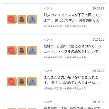
率が低い事なのですが、日常的にどの
バスケ
20.05.13
ような事を意識して練習に取り組んだ
対人のディフェンスが下手で困ってい
ほうがいいですしょうか? 周りから認
ます。 例えばですが、河村勇樹くんの
められ、バスケを今以上に楽しめるよ
ようなディフェンスフットワークを身
うになりたいです。
#高校生
#部活動・体育会
#県大会
#男
につけることができる練習を知りたい
です。どんなレベルでも大丈夫です。
バスケ
20.05.11
朝練で、試合中に使える体力作り、シ
ュート、ドリブルの練習をしたいで
す。ポジションはSGです。
#高校生
#部活動・体育会
#県大会
#男
バスケ
20.05.02
まだまだ努力が足りないと言われま
す。周りにも認めてもらえません。上
手くなればいいというのはわかってい
#高校生
#部活動・体育会
#県大会
#女
ます。でも上手くなるについて考える
と、わからなくなります。努力するに
バスケ
19.08.21
しても、何をすればいいかわかりませ
練習時間は１回3時間で週三回程度で