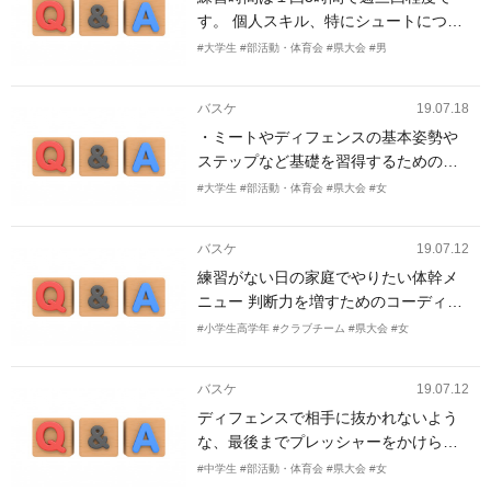
ん。個人練習で上手くなるにはどうす
す。 個人スキル、特にシュートにつな
ればいいでしょうか。それと、実力を
がる部分とピックアンドロールのスキ
つける、ということについて教えてく
#大学生
#部活動・体育会
#県大会
#男
ルアップを希望します。また5vs5の時
ださい。
の、ボールを持ってない4人の動きの連
バスケ
19.07.18
携の部分を詰める練習メニューがあり
・ミートやディフェンスの基本姿勢や
ましたら教えていただきたいです。
ステップなど基礎を習得するための練
習 ・人数が少ないため、初心者でも試
#大学生
#部活動・体育会
#県大会
#女
合にでれるようにする必要がありその
ためのメニュー ・できれば、初心者は
バスケ
19.07.12
基礎を習得できるようにして、経験者
練習がない日の家庭でやりたい体幹メ
は練習レベルを落とさない練習がした
ニュー 判断力を増すためのコーディネ
い
ーション 速く走れるようになるための
#小学生高学年
#クラブチーム
#県大会
#女
メニュー
バスケ
19.07.12
ディフェンスで相手に抜かれないよう
な、最後までプレッシャーをかけられ
る足を作りたい。オフェンスでは1on1
#中学生
#部活動・体育会
#県大会
#女
で抜けるようにしたい。