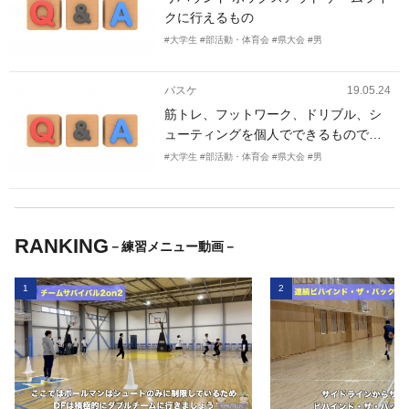
と、なかなかパワーポジションが身に
クに行えるもの
つかず、姿勢が高い気がします。その
ため、一つ一つの動きや技は上手いの
#大学生
#部活動・体育会
#県大会
#男
に、相手がいる実戦になると、なかな
かうまくいかない気がします。そこ
バスケ
19.05.24
で、バスケットに必要な基礎筋力をつ
筋トレ、フットワーク、ドリブル、シ
けるための、筋力トレーニング、体幹
ューティングを個人でできるもので組
トレーニング、コーディネーショント
んでほしいです。走ってジャンプスト
#大学生
#部活動・体育会
#県大会
#男
レーニングをいくつか教えて欲しいで
ップしてシュートを打つスタイルです
す。ちなみに、身長は約150cm、体重
(nbaでいうとクレイやレディック選手
約40kgです。
です)。
RANKING
－練習メニュー動画－
1
2