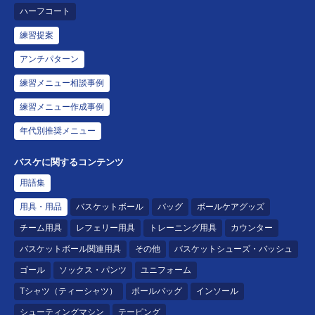
ハーフコート
練習提案
アンチパターン
練習メニュー相談事例
練習メニュー作成事例
年代別推奨メニュー
バスケに関するコンテンツ
用語集
用具・用品
バスケットボール
バッグ
ボールケアグッズ
チーム用具
レフェリー用具
トレーニング用具
カウンター
バスケットボール関連用具
その他
バスケットシューズ・バッシュ
ゴール
ソックス・パンツ
ユニフォーム
Tシャツ（ティーシャツ）
ボールバッグ
インソール
シューティングマシン
テーピング