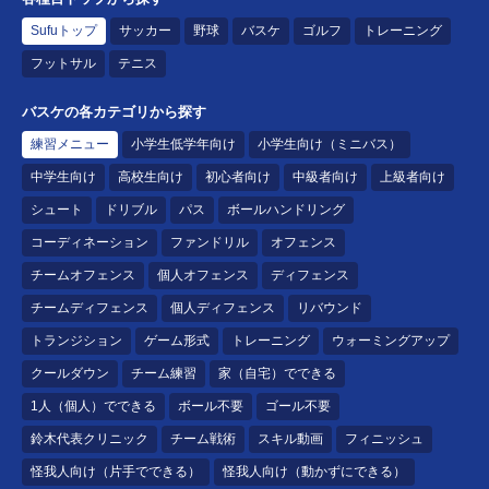
Sufuトップ
サッカー
野球
バスケ
ゴルフ
トレーニング
フットサル
テニス
バスケの各カテゴリから探す
練習メニュー
小学生低学年向け
小学生向け（ミニバス）
中学生向け
高校生向け
初心者向け
中級者向け
上級者向け
シュート
ドリブル
パス
ボールハンドリング
コーディネーション
ファンドリル
オフェンス
チームオフェンス
個人オフェンス
ディフェンス
チームディフェンス
個人ディフェンス
リバウンド
トランジション
ゲーム形式
トレーニング
ウォーミングアップ
クールダウン
チーム練習
家（自宅）でできる
1人（個人）でできる
ボール不要
ゴール不要
鈴木代表クリニック
チーム戦術
スキル動画
フィニッシュ
怪我人向け（片手でできる）
怪我人向け（動かずにできる）