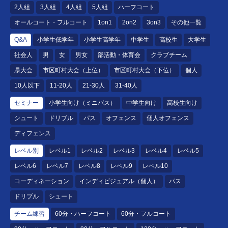
2人組
3人組
4人組
5人組
ハーフコート
オールコート・フルコート
1on1
2on2
3on3
その他一覧
Q&A
小学生低学年
小学生高学年
中学生
高校生
大学生
社会人
男
女
男女
部活動・体育会
クラブチーム
県大会
市区町村大会（上位）
市区町村大会（下位）
個人
10人以下
11-20人
21-30人
31-40人
セミナー
小学生向け（ミニバス）
中学生向け
高校生向け
シュート
ドリブル
パス
オフェンス
個人オフェンス
ディフェンス
レベル別
レベル1
レベル2
レベル3
レベル4
レベル5
レベル6
レベル7
レベル8
レベル9
レベル10
コーディネーション
インディビジュアル（個人）
パス
ドリブル
シュート
チーム練習
60分・ハーフコート
60分・フルコート