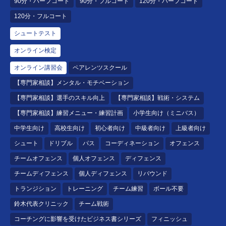
90分・ハーフコート
90分・フルコート
120分・ハーフコート
120分・フルコート
シュートテスト
オンライン検定
オンライン講習会
ペアレンツスクール
【専門家相談】メンタル・モチベーション
【専門家相談】選手のスキル向上
【専門家相談】戦術・システム
【専門家相談】練習メニュー・練習計画
小学生向け（ミニバス）
中学生向け
高校生向け
初心者向け
中級者向け
上級者向け
シュート
ドリブル
パス
コーディネーション
オフェンス
チームオフェンス
個人オフェンス
ディフェンス
チームディフェンス
個人ディフェンス
リバウンド
トランジション
トレーニング
チーム練習
ボール不要
鈴木代表クリニック
チーム戦術
コーチングに影響を受けたビジネス書シリーズ
フィニッシュ