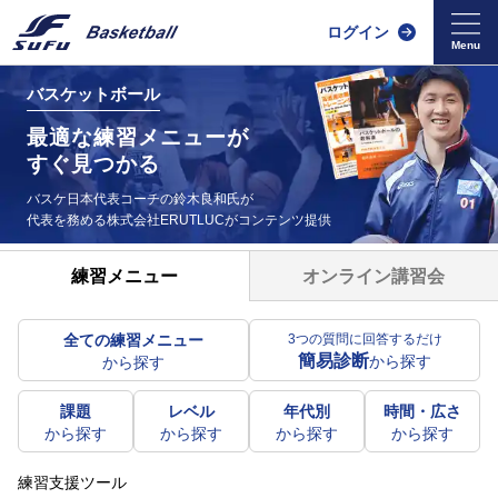
ログイン
バスケットボール
最適な練習メニューが
すぐ見つかる
バスケ日本代表コーチの鈴木良和氏が
代表を務める
株式会社ERUTLUCがコンテンツ提供
オンライン講習会
練習メニュー
全ての練習メニュー
3つの質問に回答するだけ
簡易診断
から探す
から探す
課題
レベル
年代別
時間・広さ
から探す
から探す
から探す
から探す
練習支援ツール