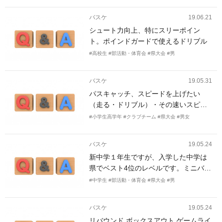
バスケ
19.06.21
シュート力向上、特にスリーポイン
ト。ポインドガードで使えるドリブル
#高校生
#部活動・体育会
#県大会
#男
バスケ
19.05.31
パスキャッチ、スピードを上げたい
（走る・ドリブル）・その速いスピー
ドでの判断力
#小学生高学年
#クラブチーム
#県大会
#男女
バスケ
19.05.24
新中学１年生ですが、入学した中学は
県でベスト4位のレベルです。ミニバス
をやっていたので、テクニックはそこ
#中学生
#部活動・体育会
#県大会
#男
そこあるのですが、同学年と比較して
筋力がだいぶ劣ることもあり、ここぞ
バスケ
19.05.24
という時のスピードが劣ります。あ
リバウンド ボックスアウト ゲームライ