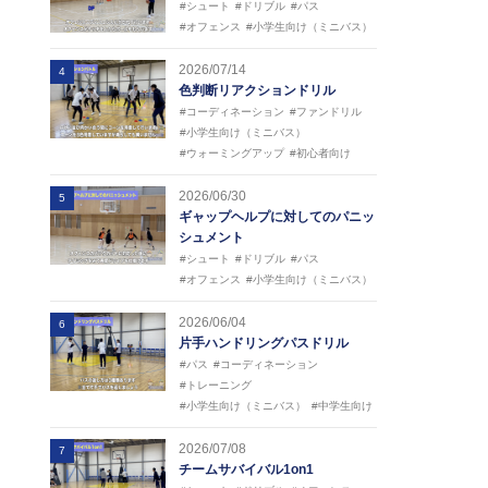
#シュート
#ドリブル
#パス
#オフェンス
#小学生向け（ミニバス）
2026/07/14
4
色判断リアクションドリル
#コーディネーション
#ファンドリル
#小学生向け（ミニバス）
#ウォーミングアップ
#初心者向け
2026/06/30
5
ギャップヘルプに対してのパニッ
シュメント
#シュート
#ドリブル
#パス
#オフェンス
#小学生向け（ミニバス）
2026/06/04
6
片手ハンドリングパスドリル
#パス
#コーディネーション
#トレーニング
#小学生向け（ミニバス）
#中学生向け
2026/07/08
7
チームサバイバル1on1