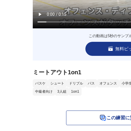
この動画は5秒のサンプ
無料ピ
ミートアウト1on1
バスケ
シュート
ドリブル
パス
オフェンス
小学
中級者向け
3人組
1on1
この練習に