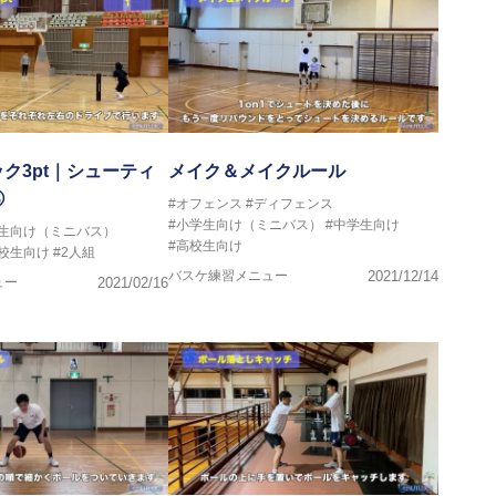
ク3pt｜シューティ
メイク＆メイクルール
⑧
#オフェンス
#ディフェンス
#小学生向け（ミニバス）
#中学生向け
学生向け（ミニバス）
#高校生向け
高校生向け
#2人組
バスケ練習メニュー
2021/12/14
ュー
2021/02/16