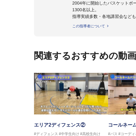
2004年に開始したバスケットボ
1300名以上。
指導実績多数・各地講習会など
トボール IQ練習本」「バスケ
この指導者について
の教科書１～４」など多くの書籍
【ERUTLUC代表鈴木良和コーチ
2016年U12ナショナルキャンプ
関連するおすすめの動
2016年U13ナショナルキャンプ
2016年男子日本代表サポートコ
2017年U12ナショナルキャンプ
2017年U13ナショナルキャンプ
2017年男子日本代表サポートコ
2018年U22日本代表スプリン
2018年U12ナショナルキャンプ
2018年U13ナショナルキャンプ
2018年～2021年男子日本代表
2021年～女子日本代表アシスタ
エリア2ディフェンス②
コールネー
#ディフェンス
#中学生向け
#高校生向け
#パス
#コーディ