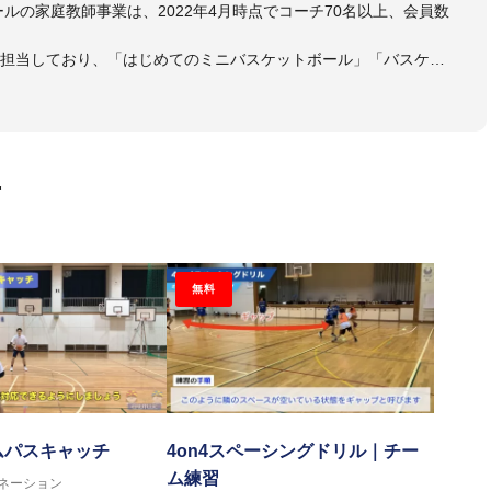
ールの家庭教師事業は、2022年4月時点でコーチ70名以上、会員数
も担当しており、「はじめてのミニバスケットボール」「バスケッ
ットボール判断力を高めるトレーニングブック」「バスケットボール
・DVDも監修しています。
 JBA活動歴】
ヘッドコーチ
画
ヘッドコーチ
ーチ
ヘッドコーチ
ヘッドコーチ
無料
ーチ
グキャンプアドバイザリーコーチ
ヘッドコーチ
ヘッドコーチ
サポートコーチ
ントコーチ
ムパスキャッチ
4on4スペーシングドリル｜チー
ム練習
ネーション