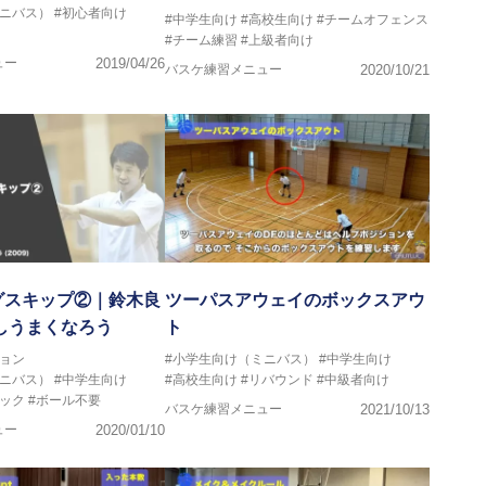
ミニバス）
#初心者向け
#中学生向け
#高校生向け
#チームオフェンス
#チーム練習
#上級者向け
ュー
2019/04/26
バスケ練習メニュー
2020/10/21
グスキップ②｜鈴木良
ツーパスアウェイのボックスアウ
しうまくなろう
ト
ョン
#小学生向け（ミニバス）
#中学生向け
ミニバス）
#中学生向け
#高校生向け
#リバウンド
#中級者向け
ック
#ボール不要
バスケ練習メニュー
2021/10/13
ュー
2020/01/10