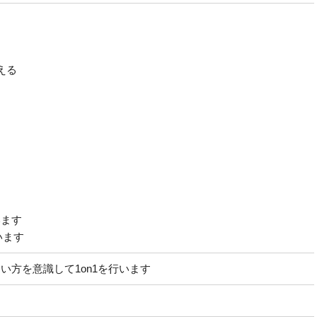
える
います
います
方を意識して1on1を行います