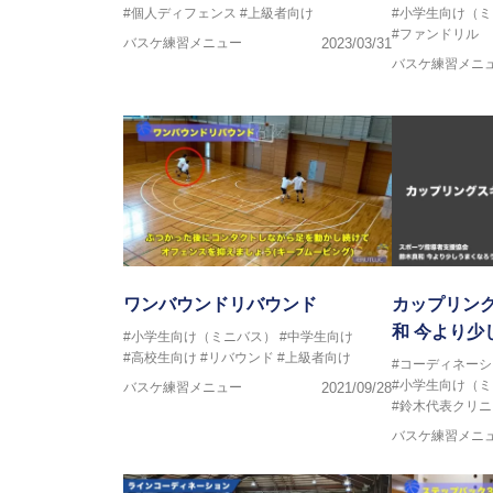
#個人ディフェンス
#上級者向け
#小学生向け（
#ファンドリル
バスケ練習メニュー
2023/03/31
バスケ練習メニ
ワンバウンドリバウンド
カップリン
和 今より少
#小学生向け（ミニバス）
#中学生向け
#高校生向け
#リバウンド
#上級者向け
#コーディネーシ
#小学生向け（
バスケ練習メニュー
2021/09/28
#鈴木代表クリニ
バスケ練習メニ