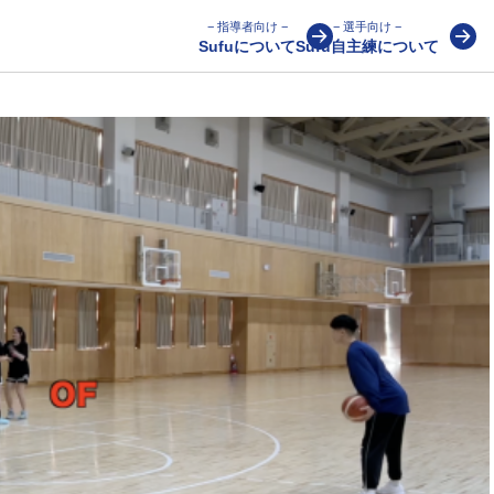
− 指導者向け −
− 選手向け −
Sufuについて
Sufu自主練について