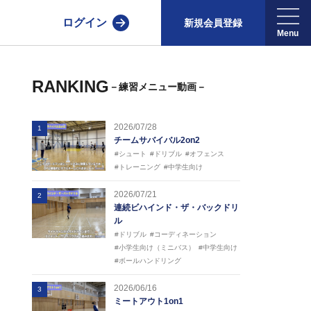
ログイン
新規会員登録
RANKING
－練習メニュー動画－
2026/07/28
1
チームサバイバル2on2
#シュート
#ドリブル
#オフェンス
#トレーニング
#中学生向け
2026/07/21
2
連続ビハインド・ザ・バックドリ
ル
#ドリブル
#コーディネーション
#小学生向け（ミニバス）
#中学生向け
#ボールハンドリング
2026/06/16
3
ミートアウト1on1