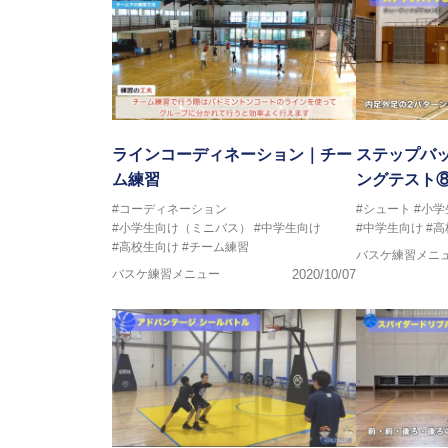
ラインコーディネーション｜チー
ステップバッ
ム練習
ングテスト
#コーディネーション
#シュート
#小
#小学生向け（ミニバス）
#中学生向け
#中学生向け
#
#高校生向け
#チーム練習
バスケ練習メニ
バスケ練習メニュー
2020/10/07