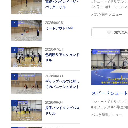
#シュート
#ドリブル
#
連続ビハインド・ザ・
#小学生向け（ミニバス
バックドリル
バスケ練習メニュー
2026/06/16
3
ミートアウト1on1
お気に入
2026/07/14
4
色判断リアクションド
リル
2026/06/30
5
ギャップヘルプに対し
てのパニッシュメント
スピードシュート
#シュート
#ドリブル
#
2026/06/04
6
#オフェンス
#小学生向
片手ハンドリングパス
ドリル
バスケ練習メニュー