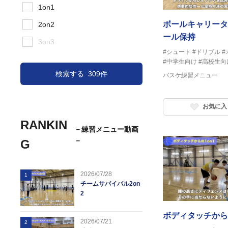
1on1
ボールキャリータ
2on2
ール保持
3on3
#シュート
#ドリブル
#
#中学生向け
#高校生向
検索する
309件
バスケ練習メニュー
お気に入
RANKIN
－練習メニュー動画
－
G
2026/07/28
1
チームサバイバル2on
2
ボディタッチからの
2026/07/21
2