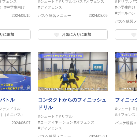
オフェンス
#シュート
#ドリブル
#パス
#オフェンス
#ドリブル
#
）
#中学生向け
#ディフェンス
#小学生向け
#ボールハン
2024/09/15
バスケ練習メニュー
2024/08/09
バスケ練習メ
りに追加
お気に入りに追加
バトル
コンタクトからのフィニッシュ
フィニッ
ドリル
ファンドリル
#シュート
#
け（ミニバス）
#オフェンス
#シュート
#ドリブル
#コーディネーション
#オフェンス
2024/06/07
バスケ練習メ
#ディフェンス
バスケ練習メニュー
2024/05/31