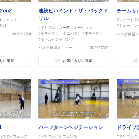
on2
連続ビハインド・ザ・バックド
チームサバ
リル
オフェンス
#シュート
#
向け
#トレーニン
#ドリブル
#コーディネーション
#小学生向け（ミニバス）
#中学生向け
2026/07/28
バスケ練習メ
#ボールハンドリング
バスケ練習メニュー
2026/07/21
りに追加
お気に入りに追加
1
ハーフターンヘジテーション
ドライブ
パス
#オフェンス
#ドリブル
#オフェンス
#ドリブル
#