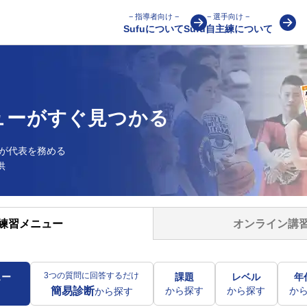
− 指導者向け −
− 選手向け −
Sufuについて
Sufu自主練について
ューが
すぐ見つかる
が
代表を務める
供
オンライン講
練習メニュー
3つの質問に回答するだけ
ュー
課題
レベル
年
から探す
から探す
か
簡易診断
から探す