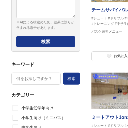
チームサバイバル2
#シュート
#ドリブル
#
※AIによる検索のため、結果に誤りが
#トレーニング
#中学生
含まれる場合があります。
バスケ練習メニュー
検索
お気に入
キーワード
検索
カテゴリー
小学生低学年向け
ミートアウト1on
小学生向け（ミニバス）
#シュート
#ドリブル
#
中学生向け