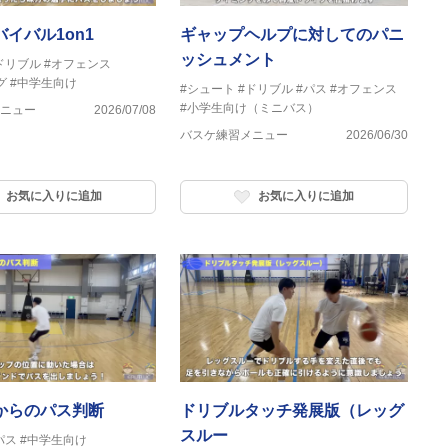
イバル1on1
ギャップヘルプに対してのパニ
ッシュメント
ドリブル
#オフェンス
グ
#中学生向け
#シュート
#ドリブル
#パス
#オフェンス
#小学生向け（ミニバス）
ニュー
2026/07/08
バスケ練習メニュー
2026/06/30
お気に入りに追加
お気に入りに追加
からのパス判断
ドリブルタッチ発展版（レッグ
スルー
パス
#中学生向け