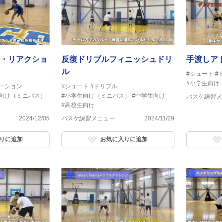
・リアクショ
反復ドリブルフィニッシュドリ
手渡しアド
ル
#シュート
#
#小学生向け
ーション
#シュート
#ドリブル
生向け（ミニバス）
#小学生向け（ミニバス）
#中学生向け
バスケ練習メ
#高校生向け
2024/12/05
バスケ練習メニュー
2024/11/29
りに追加
お気に入りに追加