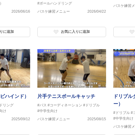
）
#ボールハンドリング
バスケ練習メ
2026/06/16
バスケ練習メニュー
2026/04/22
りに追加
お気に入りに追加
ビハインド）
片手テニスボールキャッチ
ドリブル
ー）
ドリング
#パス
#コーディネーション
#ドリブル
向け
#中学生向け
#ドリブル
#
#中学生向け
2025/09/12
バスケ練習メニュー
2025/08/15
バスケ練習メ