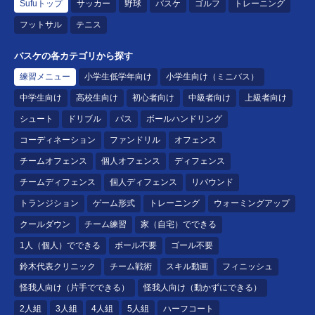
Sufuトップ
サッカー
野球
バスケ
ゴルフ
トレーニング
フットサル
テニス
バスケの各カテゴリから探す
練習メニュー
小学生低学年向け
小学生向け（ミニバス）
中学生向け
高校生向け
初心者向け
中級者向け
上級者向け
シュート
ドリブル
パス
ボールハンドリング
コーディネーション
ファンドリル
オフェンス
チームオフェンス
個人オフェンス
ディフェンス
チームディフェンス
個人ディフェンス
リバウンド
トランジション
ゲーム形式
トレーニング
ウォーミングアップ
クールダウン
チーム練習
家（自宅）でできる
1人（個人）でできる
ボール不要
ゴール不要
鈴木代表クリニック
チーム戦術
スキル動画
フィニッシュ
怪我人向け（片手でできる）
怪我人向け（動かずにできる）
2人組
3人組
4人組
5人組
ハーフコート