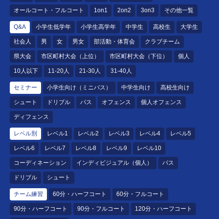
オールコート・フルコート
1on1
2on2
3on3
その他一覧
Q&A
小学生低学年
小学生高学年
中学生
高校生
大学生
社会人
男
女
男女
部活動・体育会
クラブチーム
県大会
市区町村大会（上位）
市区町村大会（下位）
個人
10人以下
11-20人
21-30人
31-40人
セミナー
小学生向け（ミニバス）
中学生向け
高校生向け
シュート
ドリブル
パス
オフェンス
個人オフェンス
ディフェンス
レベル別
レベル1
レベル2
レベル3
レベル4
レベル5
レベル6
レベル7
レベル8
レベル9
レベル10
コーディネーション
インディビジュアル（個人）
パス
ドリブル
シュート
チーム練習
60分・ハーフコート
60分・フルコート
90分・ハーフコート
90分・フルコート
120分・ハーフコート