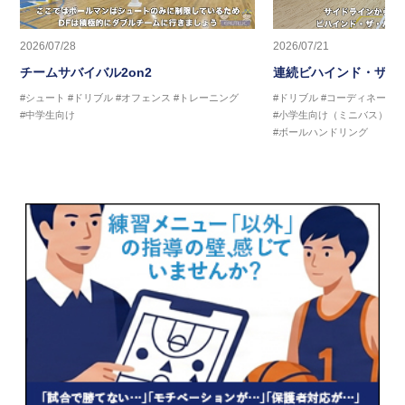
2026/07/28
2026/07/21
チームサバイバル2on2
連続ビハインド・ザ・
#シュート
#ドリブル
#オフェンス
#トレーニング
#ドリブル
#コーディネーシ
#中学生向け
#小学生向け（ミニバス）
#
#ボールハンドリング