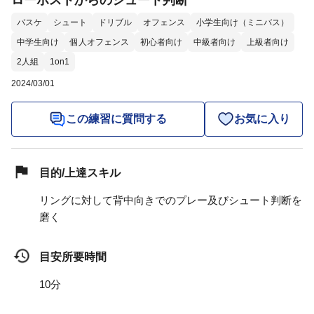
ローポストからのシュート判断
バスケ
シュート
ドリブル
オフェンス
小学生向け（ミニバス）
中学生向け
個人オフェンス
初心者向け
中級者向け
上級者向け
2人組
1on1
2024/03/01
この練習に質問する
お気に入り
目的/上達スキル
リングに対して背中向きでのプレー及びシュート判断を
磨く
目安所要時間
10分