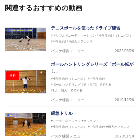
ニングブック」「バスケットボールの教科書１～４」
関連するおすすめの動画
など多くの書籍・DVDも監修しています。
【ERUTLUC代表鈴木良和コーチ JBA活動歴】
2016年U12ナショナルキャンプヘッドコーチ
テニスボールを使ったドライブ練習
2016年U13ナショナルキャンプヘッドコーチ
#ドリブル
#コーディネーション
#小学生向け（ミニバス）
2016年男子日本代表サポートコーチ
#中学生向け
#個人オフェンス
2017年U12ナショナルキャンプヘッドコーチ
2017年U13ナショナルキャンプヘッドコーチ
バスケ練習メニュー
2022/08/26
2017年男子日本代表サポートコーチ
2018年U22日本代表スプリングキャンプアドバイザ
ボールハンドリングシリーズ「ボール転が
リーコーチ
し」
2018年U12ナショナルキャンプヘッドコーチ
無料
2018年U13ナショナルキャンプヘッドコーチ
#小学生向け（ミニバス）
#中学生向け
2018年～2021年男子日本代表サポートコーチ
#ボールハンドリング
#家（自宅）でできる
2021年～女子日本代表アシスタントコーチ
#1人（個人）でできる
バスケ練習メニュー
2019/12/26
緩急ドリル
#コーディネーション
#オフェンス
#小学生向け（ミニバス）
#中学生向け
#個人オフェンス
バスケ練習メニュー
2020/11/18