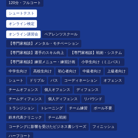
120分・フルコート
シュートテスト
オンライン検定
オンライン講習会
ペアレンツスクール
【専門家相談】メンタル・モチベーション
【専門家相談】選手のスキル向上
【専門家相談】戦術・システム
【専門家相談】練習メニュー・練習計画
小学生向け（ミニバス）
中学生向け
高校生向け
初心者向け
中級者向け
上級者向け
シュート
ドリブル
パス
コーディネーション
オフェンス
チームオフェンス
個人オフェンス
ディフェンス
チームディフェンス
個人ディフェンス
リバウンド
トランジション
トレーニング
チーム練習
ボール不要
鈴木代表クリニック
チーム戦術
コーチングに影響を受けたビジネス書シリーズ
フィニッシュ
ハーフコート