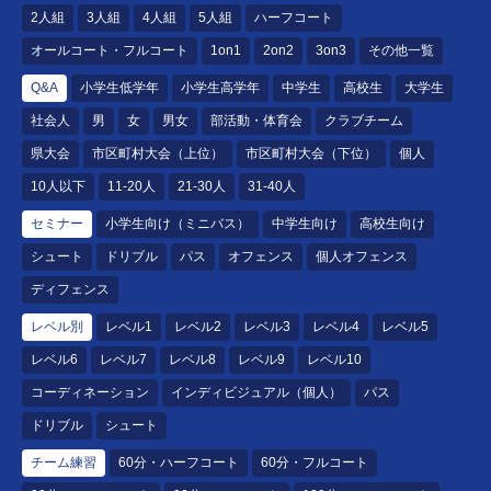
2人組
3人組
4人組
5人組
ハーフコート
オールコート・フルコート
1on1
2on2
3on3
その他一覧
Q&A
小学生低学年
小学生高学年
中学生
高校生
大学生
社会人
男
女
男女
部活動・体育会
クラブチーム
県大会
市区町村大会（上位）
市区町村大会（下位）
個人
10人以下
11-20人
21-30人
31-40人
セミナー
小学生向け（ミニバス）
中学生向け
高校生向け
シュート
ドリブル
パス
オフェンス
個人オフェンス
ディフェンス
レベル別
レベル1
レベル2
レベル3
レベル4
レベル5
レベル6
レベル7
レベル8
レベル9
レベル10
コーディネーション
インディビジュアル（個人）
パス
ドリブル
シュート
チーム練習
60分・ハーフコート
60分・フルコート