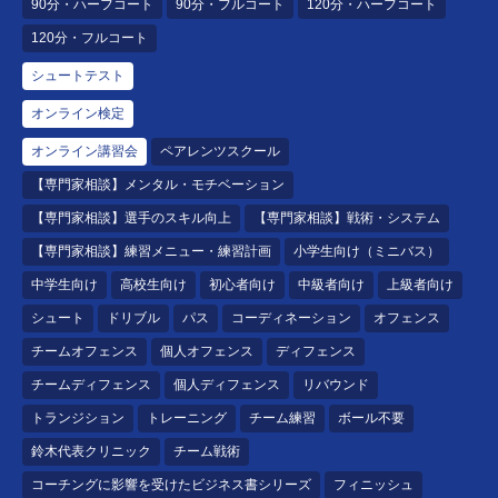
90分・ハーフコート
90分・フルコート
120分・ハーフコート
120分・フルコート
シュートテスト
オンライン検定
オンライン講習会
ペアレンツスクール
【専門家相談】メンタル・モチベーション
【専門家相談】選手のスキル向上
【専門家相談】戦術・システム
【専門家相談】練習メニュー・練習計画
小学生向け（ミニバス）
中学生向け
高校生向け
初心者向け
中級者向け
上級者向け
シュート
ドリブル
パス
コーディネーション
オフェンス
チームオフェンス
個人オフェンス
ディフェンス
チームディフェンス
個人ディフェンス
リバウンド
トランジション
トレーニング
チーム練習
ボール不要
鈴木代表クリニック
チーム戦術
コーチングに影響を受けたビジネス書シリーズ
フィニッシュ