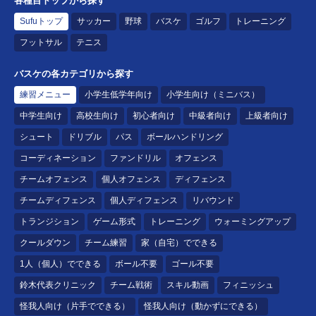
各種目トップから探す
Sufuトップ
サッカー
野球
バスケ
ゴルフ
トレーニング
フットサル
テニス
バスケの各カテゴリから探す
練習メニュー
小学生低学年向け
小学生向け（ミニバス）
中学生向け
高校生向け
初心者向け
中級者向け
上級者向け
シュート
ドリブル
パス
ボールハンドリング
コーディネーション
ファンドリル
オフェンス
チームオフェンス
個人オフェンス
ディフェンス
チームディフェンス
個人ディフェンス
リバウンド
トランジション
ゲーム形式
トレーニング
ウォーミングアップ
クールダウン
チーム練習
家（自宅）でできる
1人（個人）でできる
ボール不要
ゴール不要
鈴木代表クリニック
チーム戦術
スキル動画
フィニッシュ
怪我人向け（片手でできる）
怪我人向け（動かずにできる）