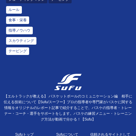
ルール
食事・栄養
指導ノウハウ
スカウティング
テーピング
【エルトラックが教える】 バスケットボールのコミュニケーション編 相手に
伝える技術について【Sufu/スーフー】プロの指導者や専門家がバスケに関する
情報をオリジナルのレポート記事で紹介することで、バスケの指導者・トレー
ナー・コーチ・選手をサポートをします。バスケの練習メニュー・トレーニン
グ方法が動画で分かる！【Sufu】
Sufuトップ
Sufuについて
信頼されるサイトとして