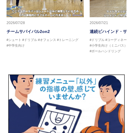
2026/07/28
2026/07/21
チームサバイバル2on2
連続ビハインド・ザ・
#シュート
#ドリブル
#オフェンス
#トレーニング
#ドリブル
#コーディネーシ
#中学生向け
#小学生向け（ミニバス）
#
#ボールハンドリング