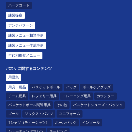
ハーフコート
練習提案
アンチパターン
練習メニュー相談事例
練習メニュー作成事例
年代別推奨メニュー
バスケに関するコンテンツ
用語集
用具・用品
バスケットボール
バッグ
ボールケアグッズ
チーム用具
レフェリー用具
トレーニング用具
カウンター
バスケットボール関連用具
その他
バスケットシューズ・バッシュ
ゴール
ソックス・パンツ
ユニフォーム
Tシャツ（ティーシャツ）
ボールバッグ
インソール
シューティングマシン
テーピング