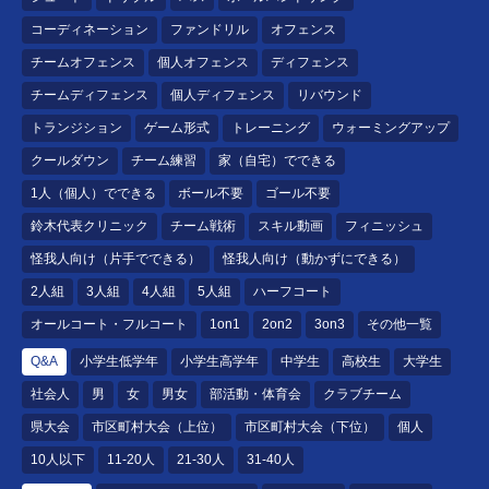
コーディネーション
ファンドリル
オフェンス
チームオフェンス
個人オフェンス
ディフェンス
チームディフェンス
個人ディフェンス
リバウンド
トランジション
ゲーム形式
トレーニング
ウォーミングアップ
クールダウン
チーム練習
家（自宅）でできる
1人（個人）でできる
ボール不要
ゴール不要
鈴木代表クリニック
チーム戦術
スキル動画
フィニッシュ
怪我人向け（片手でできる）
怪我人向け（動かずにできる）
2人組
3人組
4人組
5人組
ハーフコート
オールコート・フルコート
1on1
2on2
3on3
その他一覧
Q&A
小学生低学年
小学生高学年
中学生
高校生
大学生
社会人
男
女
男女
部活動・体育会
クラブチーム
県大会
市区町村大会（上位）
市区町村大会（下位）
個人
10人以下
11-20人
21-30人
31-40人