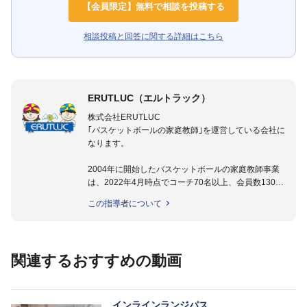
【会員限定】無料で相談を投稿する
相談投稿と回答に関する詳細はこちら
ERUTLUC（エルトラック）
株式会社ERUTLUC
｢バスケットボールの家庭教師｣を運営している会社に
なります。
2004年に開始したバスケットボールの家庭教師事業
は、2022年4月時点でコーチ70名以上、会員数1300
名以上。
この指導者について
指導実績多数・各地講習会なども担当しており、「は
じめてのミニバスケットボール」「バスケットボール
IQ練習本」「バスケットボール判断力を高めるトレー
ニングブック」「バスケットボールの教科書１～４」
関連するおすすめの動画
など多くの書籍・DVDも監修しています。
【ERUTLUC代表鈴木良和コーチ JBA活動歴】
2016年U12ナショナルキャンプヘッドコーチ
インラインランジパス