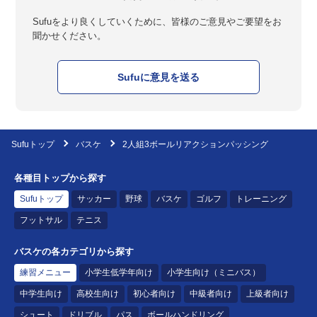
Sufuをより良くしていくために、皆様のご意見やご要望をお
聞かせください。
Sufuに意見を送る
Sufuトップ
バスケ
2人組3ボールリアクションパッシング
各種目トップから探す
Sufuトップ
サッカー
野球
バスケ
ゴルフ
トレーニング
フットサル
テニス
バスケの各カテゴリから探す
練習メニュー
小学生低学年向け
小学生向け（ミニバス）
中学生向け
高校生向け
初心者向け
中級者向け
上級者向け
シュート
ドリブル
パス
ボールハンドリング