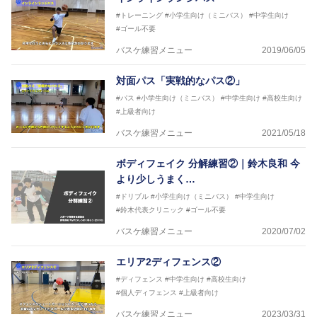
2016年U13ナショナルキャンプヘッドコーチ
#トレーニング
#小学生向け（ミニバス）
#中学生向け
2016年男子日本代表サポートコーチ
#ゴール不要
2017年U12ナショナルキャンプヘッドコーチ
2017年U13ナショナルキャンプヘッドコーチ
バスケ練習メニュー
2019/06/05
2017年男子日本代表サポートコーチ
2018年U22日本代表スプリングキャンプアドバイザ
対面パス「実戦的なパス②」
リーコーチ
#パス
#小学生向け（ミニバス）
#中学生向け
#高校生向け
2018年U12ナショナルキャンプヘッドコーチ
#上級者向け
2018年U13ナショナルキャンプヘッドコーチ
2018年～2021年男子日本代表サポートコーチ
バスケ練習メニュー
2021/05/18
2021年～女子日本代表アシスタントコーチ
ボディフェイク 分解練習②｜鈴木良和 今
より少しうまく…
#ドリブル
#小学生向け（ミニバス）
#中学生向け
#鈴木代表クリニック
#ゴール不要
バスケ練習メニュー
2020/07/02
エリア2ディフェンス②
#ディフェンス
#中学生向け
#高校生向け
#個人ディフェンス
#上級者向け
バスケ練習メニュー
2023/03/31