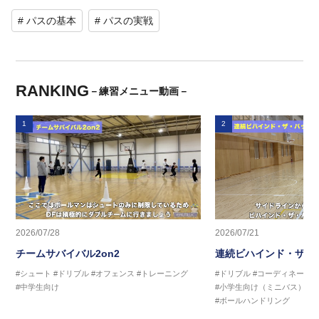
# パスの基本
# パスの実戦
RANKING
－練習メニュー動画－
1
2
2026/07/28
2026/07/21
チームサバイバル2on2
連続ビハインド・ザ・
#シュート
#ドリブル
#オフェンス
#トレーニング
#ドリブル
#コーディネーシ
#中学生向け
#小学生向け（ミニバス）
#
#ボールハンドリング