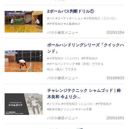
2ボールパス判断ドリル①
#パス
#コーディネーション
#小学生向け（ミニバス）
#中学生向け
#上級者向け
バスケ練習メニュー
2020/12/04
ボールハンドリングシリーズ「クイックハ
ンド」
#小学生向け（ミニバス）
#中学生向け
#ボールハンドリング
#家（自宅）でできる
#1人（個人）でできる
バスケ練習メニュー
2019/09/25
チャレンジテクニック シャムゴッド｜鈴
木良和 今より少…
#ドリブル
#小学生向け（ミニバス）
#中学生向け
#鈴木代表クリニック
#ゴール不要
バスケ練習メニュー
2020/10/01