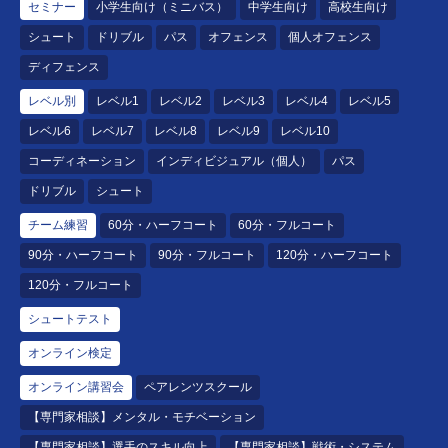
セミナー
小学生向け（ミニバス）
中学生向け
高校生向け
シュート
ドリブル
パス
オフェンス
個人オフェンス
ディフェンス
レベル別
レベル1
レベル2
レベル3
レベル4
レベル5
レベル6
レベル7
レベル8
レベル9
レベル10
コーディネーション
インディビジュアル（個人）
パス
ドリブル
シュート
チーム練習
60分・ハーフコート
60分・フルコート
90分・ハーフコート
90分・フルコート
120分・ハーフコート
120分・フルコート
シュートテスト
オンライン検定
オンライン講習会
ペアレンツスクール
【専門家相談】メンタル・モチベーション
【専門家相談】選手のスキル向上
【専門家相談】戦術・システム