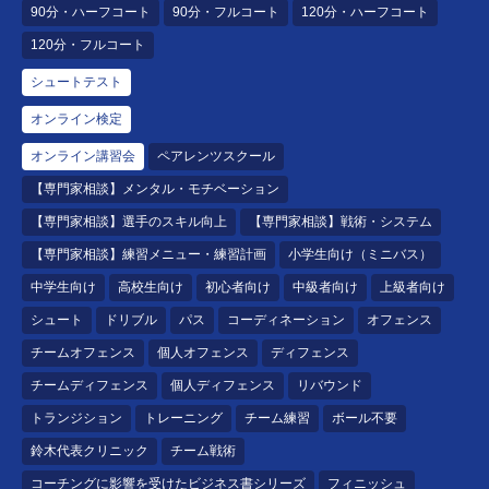
90分・ハーフコート
90分・フルコート
120分・ハーフコート
120分・フルコート
シュートテスト
オンライン検定
オンライン講習会
ペアレンツスクール
【専門家相談】メンタル・モチベーション
【専門家相談】選手のスキル向上
【専門家相談】戦術・システム
【専門家相談】練習メニュー・練習計画
小学生向け（ミニバス）
中学生向け
高校生向け
初心者向け
中級者向け
上級者向け
シュート
ドリブル
パス
コーディネーション
オフェンス
チームオフェンス
個人オフェンス
ディフェンス
チームディフェンス
個人ディフェンス
リバウンド
トランジション
トレーニング
チーム練習
ボール不要
鈴木代表クリニック
チーム戦術
コーチングに影響を受けたビジネス書シリーズ
フィニッシュ