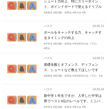
シュート力向上、特にスリーポイン
ーの中で体力向上も図りたいです。
ト。ポインドガードで使えるドリブル
#高校生
#部活動・体育会
#県大会
#男
バスケ
19.06.21
ボールをキャッチする力、キャッチす
るタイミングの向上
#中学生
#部活動・体育会
#市区町村大会（下位）
#男女
バスケ
19.06.21
基礎全般とオフェンス、ディフェン
ス、シュートなど教えてほしいです
#高校生
#部活動・体育会
#市区町村大会（下位）
#女
バスケ
19.05.24
新中学１年生ですが、入学した中学は
県でベスト4位のレベルです。ミニバス
をやっていたので、テクニックはそこ
#中学生
#部活動・体育会
#県大会
#男