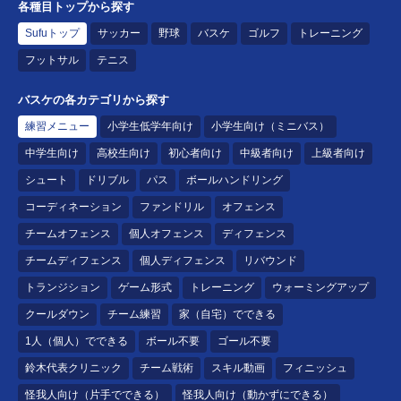
各種目トップから探す
Sufuトップ
サッカー
野球
バスケ
ゴルフ
トレーニング
フットサル
テニス
バスケの各カテゴリから探す
練習メニュー
小学生低学年向け
小学生向け（ミニバス）
中学生向け
高校生向け
初心者向け
中級者向け
上級者向け
シュート
ドリブル
パス
ボールハンドリング
コーディネーション
ファンドリル
オフェンス
チームオフェンス
個人オフェンス
ディフェンス
チームディフェンス
個人ディフェンス
リバウンド
トランジション
ゲーム形式
トレーニング
ウォーミングアップ
クールダウン
チーム練習
家（自宅）でできる
1人（個人）でできる
ボール不要
ゴール不要
鈴木代表クリニック
チーム戦術
スキル動画
フィニッシュ
怪我人向け（片手でできる）
怪我人向け（動かずにできる）