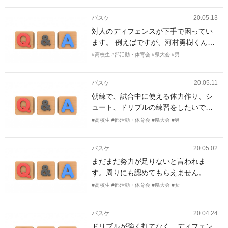
徒も少なく、直近の試合では、ミニバ
バスケ
20.05.13
ス経験者にボールを持たせて何とかゲ
対人のディフェンスが下手で困ってい
ームをしている状況です。 これまでの
ます。 例えばですが、河村勇樹くんの
指導でも感じていたことですが、初心
ようなディフェンスフットワークを身
者を指導していくと、どうしてもオー
#高校生
#部活動・体育会
#県大会
#男
につけることができる練習を知りたい
プンスキルの練習が難しく、試合で
です。どんなレベルでも大丈夫です。
は、コンタクトに負けて状況の判断が
バスケ
20.05.11
できなくなってしまいます。 段階的に
朝練で、試合中に使える体力作り、シ
試合で活躍できるようにしていくには
ュート、ドリブルの練習をしたいで
どうしたらよいでしょうか？ オフェン
す。ポジションはSGです。
#高校生
#部活動・体育会
#県大会
#男
ス、ディフェンスともにご教授いただ
ければ幸いです。
バスケ
20.05.02
まだまだ努力が足りないと言われま
す。周りにも認めてもらえません。上
手くなればいいというのはわかってい
#高校生
#部活動・体育会
#県大会
#女
ます。でも上手くなるについて考える
と、わからなくなります。努力するに
バスケ
20.04.24
しても、何をすればいいかわかりませ
ドリブルが強く打てなく、ディフェン