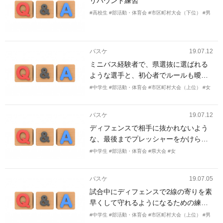
リバウンド練習
は練習レベルを落とさない練習がした
い
#高校生
#部活動・体育会
#市区町村大会（下位）
#男
バスケ
19.07.12
ミニバス経験者で、県選抜に選ばれる
ような選手と、初心者でルールも曖昧
な選手が一緒に練習をすることに困り
#中学生
#部活動・体育会
#市区町村大会（上位）
#女
感がある。 そしてこの度、新入生が入
り、人数も増え、メニューに困ってい
バスケ
19.07.12
る。 日頃の練習は、ハーフコートしか
ディフェンスで相手に抜かれないよう
使えない。 4分の1コートでも出来るよ
な、最後までプレッシャーをかけられ
うなメニューが知りたい。
る足を作りたい。オフェンスでは1on1
#中学生
#部活動・体育会
#県大会
#女
で抜けるようにしたい。
バスケ
19.07.05
試合中にディフェンスで2線の寄りを素
早くして守れるようになるための練習
方法
#中学生
#部活動・体育会
#市区町村大会（上位）
#男