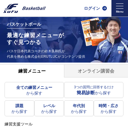
ログイン
バスケットボール
最適な練習メニューが
すぐ見つかる
バスケ日本代表コーチの鈴木良和氏が
代表を務める
株式会社ERUTLUCがコンテンツ提供
オンライン講習会
練習メニュー
全ての練習メニュー
3つの質問に回答するだけ
簡易診断
から探す
から探す
課題
レベル
年代別
時間・広さ
から探す
から探す
から探す
から探す
練習支援ツール