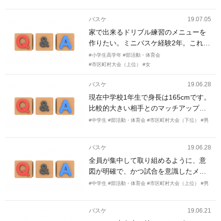
バスケ
19.07.05
家で出来るドリブル練習のメニューを
作りたい。ミニバスケ経験2年。これま
で家でほぼ毎日15分程度のハンドリン
#小学生高学年
#部活動・体育会
グ練習を地道にしてきた。ボール回し
#市区町村大会（上位）
#女
から8の字ドリブル、2ボールドリブル
バスケ
19.06.28
など有名なハンドリング練習はほぼし
てきました。レッグスルー、バックド
現在中学校1年生で身長は165cmです。
リブルなどその場でつくドリブルは大
比較的大きい相手とのマッチアップが
抵できるようになってきました。 なの
多いものの、横の動きについていけな
#中学生
#部活動・体育会
#市区町村大会（下位）
#男
でメニューを作るのに最近は迷いま
いこともあり、ディフェンスを強化し
す。毎日15分という時間をもっと有効
たいとのことです。 また、リバウンド
バスケ
19.06.28
に使いたい。
や、ボールハンドリングについても上
全員が集中して取り組めるように、意
達したいと申しております。
図が明確で、かつ試合を意識したメニ
ューにしたいです。特に、ディフェン
#中学生
#部活動・体育会
#市区町村大会（上位）
#男
ス練習とボールコントロールの練習を
希望します。練習時間の制限により、
バスケ
19.06.21
持久走などが出来てないので、メニュ