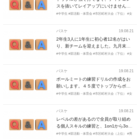
ん。個人練習で上手くなるにはどうす
スを抜いてレイアップにいけません。
ればいいでしょうか。それと、実力を
どうすればドリブルがうまくなります
つける、ということについて教えてく
#中学生
#部活動・体育会
#市区町村大会（下位）
#女
か？
ださい。
バスケ
19.08.21
2年生3人に1年生に初心者12名がはい
り、新チームを迎えました。九月末に
新人戦があります。それまでに力をつ
#中学生
#部活動・体育会
#市区町村大会（下位）
#女
けさせたいです。今はダッシュに、ハ
ンドリング、チェストパス、ドリブル
バスケ
19.08.21
練習、レイアップを行なっています。
ボールミートの練習ドリルの作成をお
練習もマンネリ化していて、基礎をし
願いします。４５度でトップからボー
っかり抑えつつ、学んだ基礎を生かし
ルをもらう練習をしています。ボール
た実践に近い練習がしたいです。
#中学生
#部活動・体育会
#市区町村大会（下位）
#女
に飛びつくようなイメージで行ってい
ます。もらい足はストライドストップ
バスケ
19.08.21
で行っています。ゼロステップなども
レベルの差があるので全員が取り組め
導入されてきたので、ボールミート時
る個人スキルの練習と、1on1から3on3
にディフェンスからズレを作ってもら
までの段階的なドリル練習をしたいで
えるようになりたいです。高校生がや
#中学生
#部活動・体育会
#市区町村大会（上位）
#男
す。