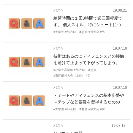
っているようなスリーステップのよう
な移動してもらうようなものもお願い
バスケ
19.08.21
したいです。
練習時間は１回3時間で週三回程度で
す。 個人スキル、特にシュートにつな
がる部分とピックアンドロールのスキ
#大学生
#部活動・体育会
#県大会
#男
ルアップを希望します。また5vs5の時
の、ボールを持ってない4人の動きの連
バスケ
19.07.18
携の部分を詰める練習メニューがあり
技術はあるのにディフェンスとの接触
ましたら教えていただきたいです。
を避けて止まって下がってしまう。結
局ターンオーバーしてしまう悪循環を
#小学生高学年
#部活動・体育会
改善したい。
#市区町村大会（上位）
#男
バスケ
19.07.18
・ミートやディフェンスの基本姿勢や
ステップなど基礎を習得するための練
習 ・人数が少ないため、初心者でも試
#大学生
#部活動・体育会
#県大会
#女
合にでれるようにする必要がありその
ためのメニュー ・できれば、初心者は
バスケ
19.07.18
基礎を習得できるようにして、経験者