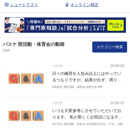
シュートテスト
オンライン検定
バスケ 部活動・体育会の動画
カテゴリー検索
28件
バスケ
20.08.28
日々の練習を人並み以上にはやってい
るつもりですが、結果が出ず、周りに
離されてしまっています。 今の問題点
#高校生
#部活動・体育会
#県大会
#男
としては視野が狭い、シュートの成功
率が低い事なのですが、日常的にどの
バスケ
20.08.25
ような事を意識して練習に取り組んだ
いつも大変参考にさせていただいてお
ほうがいいですしょうか? 周りから認
ります。 私が新しくお世話になるチー
められ、バスケを今以上に楽しめるよ
ムは、新入生だけの6名の部員しかおり
うになりたいです。
#中学生
#部活動・体育会
#市区町村大会（下位）
#男
ません。また、ミニバスをしていた生