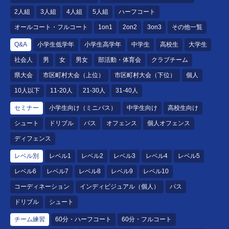
2人組
3人組
4人組
5人組
ハーフコート
オールコート・フルコート
1on1
2on2
3on3
その他一覧
Q&A
小学生低学年
小学生高学年
中学生
高校生
大学生
社会人
男
女
男女
部活動・体育会
クラブチーム
県大会
市区町村大会（上位）
市区町村大会（下位）
個人
10人以下
11-20人
21-30人
31-40人
セミナー
小学生向け（ミニバス）
中学生向け
高校生向け
シュート
ドリブル
パス
オフェンス
個人オフェンス
ディフェンス
レベル別
レベル1
レベル2
レベル3
レベル4
レベル5
レベル6
レベル7
レベル8
レベル9
レベル10
コーディネーション
インディビジュアル（個人）
パス
ドリブル
シュート
チーム練習
60分・ハーフコート
60分・フルコート