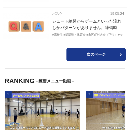
そこあるのですが、同学年と比較して
筋力がだいぶ劣ることもあり、ここぞ
バスケ
19.05.24
という時のスピードが劣ります。あ
シュート練習からゲームといった流れ
と、なかなかパワーポジションが身に
しかパターンがありません。練習時間
つかず、姿勢が高い気がします。その
は１時間と限られています。ディフェ
ため、一つ一つの動きや技は上手いの
#高校生
#部活動・体育会
#市区町村大会（下位）
#女
ンスや攻撃のパターンなどもとりいれ
に、相手がいる実戦になると、なかな
たいです。よろしくお願いします。
かうまくいかない気がします。そこ
で、バスケットに必要な基礎筋力をつ
次のページ
けるための、筋力トレーニング、体幹
トレーニング、コーディネーショント
レーニングをいくつか教えて欲しいで
RANKING
す。ちなみに、身長は約150cm、体重
－練習メニュー動画－
約40kgです。
1
2