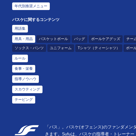
年代別推奨メニュー
バスケに関するコンテンツ
用語集
用具・用品
バスケットボール
バッグ
ボールケアグッズ
チー
ソックス・パンツ
ユニフォーム
Tシャツ（ティーシャツ）
ボー
ルール
食事・栄養
指導ノウハウ
スカウティング
テーピング
「パス」。バスケ(オフェンス)のファンダメン
きます。Sufuは、バスケの指導者・トレーナ