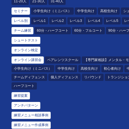
11-20人
21-30人
31-40人
セミナー
小学生向け（ミニバス）
中学生向け
高校生向け
シ
レベル別
レベル1
レベル2
レベル3
レベル4
レベル5
レ
チーム練習
60分・ハーフコート
60分・フルコート
90分・ハー
シュートテスト
オンライン検定
オンライン講習会
ペアレンツスクール
【専門家相談】メンタル・モ
小学生向け（ミニバス）
中学生向け
高校生向け
初心者向け
チームディフェンス
個人ディフェンス
リバウンド
トランジショ
ハーフコート
練習提案
アンチパターン
練習メニュー相談事例
練習メニュー作成事例