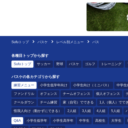
Sufuトップ
バスケ
レベル別メニュー
パス
各種目トップから探す
Sufuトップ
サッカー
野球
バスケ
ゴルフ
トレーニング
バスケの各カテゴリから探す
練習メニュー
小学生低学年向け
小学生向け（ミニバス）
中学生
ファンドリル
オフェンス
チームオフェンス
個人オフェンス
クールダウン
チーム練習
家（自宅）でできる
1人（個人）でで
怪我人向け（動かずにできる）
2人組
3人組
4人組
5人組
Q&A
小学生低学年
小学生高学年
中学生
高校生
大学生