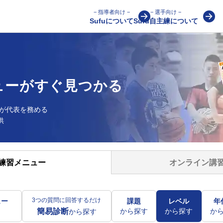
− 指導者向け −
− 選手向け −
Sufuについて
Sufu自主練について
ューが
すぐ見つかる
が
代表を務める
供
オンライン講
練習メニュー
3つの質問に回答するだけ
ュー
課題
レベル
年
から探す
から探す
か
簡易診断
から探す