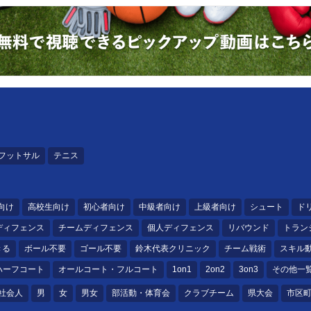
フットサル
テニス
向け
高校生向け
初心者向け
中級者向け
上級者向け
シュート
ド
ディフェンス
チームディフェンス
個人ディフェンス
リバウンド
トラン
きる
ボール不要
ゴール不要
鈴木代表クリニック
チーム戦術
スキル
ハーフコート
オールコート・フルコート
1on1
2on2
3on3
その他一
社会人
男
女
男女
部活動・体育会
クラブチーム
県大会
市区