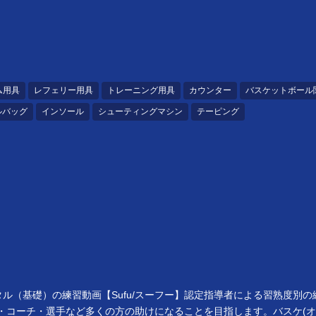
ム用具
レフェリー用具
トレーニング用具
カウンター
バスケットボール
ルバッグ
インソール
シューティングマシン
テーピング
タル（基礎）の練習動画【Sufu/スーフー】認定指導者による習熟度
ー・コーチ・選手など多くの方の助けになることを目指します。バスケ(