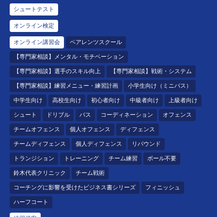
シュートテスト
オンライン検定
オンライン講習会
ペアレンツスクール
【専門家相談】メンタル・モチベーション
【専門家相談】選手のスキル向上
【専門家相談】戦術・システム
【専門家相談】練習メニュー・練習計画
小学生向け（ミニバス）
中学生向け
高校生向け
初心者向け
中級者向け
上級者向け
シュート
ドリブル
パス
コーディネーション
オフェンス
チームオフェンス
個人オフェンス
ディフェンス
チームディフェンス
個人ディフェンス
リバウンド
トランジション
トレーニング
チーム練習
ボール不要
鈴木代表クリニック
チーム戦術
コーチングに影響を受けたビジネス書シリーズ
フィニッシュ
ハーフコート