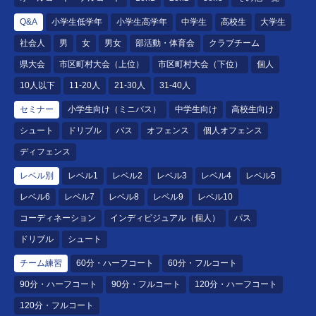
Q&A
小学生低学年
小学生高学年
中学生
高校生
大学生
社会人
男
女
男女
部活動・体育会
クラブチーム
県大会
市区町村大会（上位）
市区町村大会（下位）
個人
10人以下
11-20人
21-30人
31-40人
セミナー
小学生向け（ミニバス）
中学生向け
高校生向け
シュート
ドリブル
パス
オフェンス
個人オフェンス
ディフェンス
レベル別
レベル1
レベル2
レベル3
レベル4
レベル5
レベル6
レベル7
レベル8
レベル9
レベル10
コーディネーション
インディビジュアル（個人）
パス
ドリブル
シュート
チーム練習
60分・ハーフコート
60分・フルコート
90分・ハーフコート
90分・フルコート
120分・ハーフコート
120分・フルコート