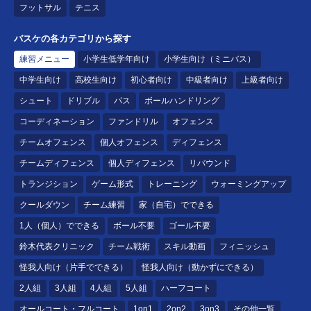
フットサル
テニス
バスケの各カテゴリから探す
練習メニュー
小学生低学年向け
小学生向け（ミニバス）
中学生向け
高校生向け
初心者向け
中級者向け
上級者向け
シュート
ドリブル
パス
ボールハンドリング
コーディネーション
ファンドリル
オフェンス
チームオフェンス
個人オフェンス
ディフェンス
チームディフェンス
個人ディフェンス
リバウンド
トランジション
ゲーム形式
トレーニング
ウォーミングアップ
クールダウン
チーム練習
家（自宅）でできる
1人（個人）でできる
ボール不要
ゴール不要
鈴木代表クリニック
チーム戦術
スキル動画
フィニッシュ
怪我人向け（片手でできる）
怪我人向け（動かずにできる）
2人組
3人組
4人組
5人組
ハーフコート
オールコート・フルコート
1on1
2on2
3on3
その他一覧