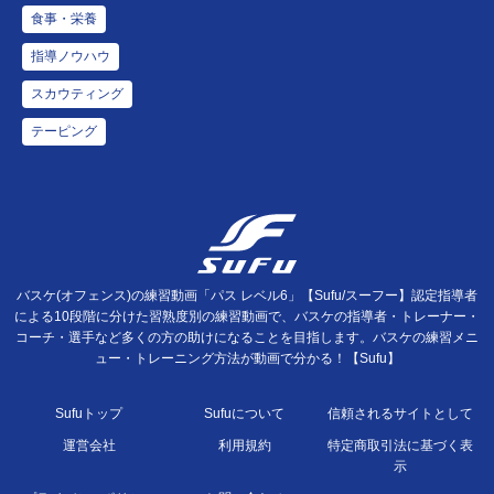
食事・栄養
指導ノウハウ
スカウティング
テーピング
バスケ(オフェンス)の練習動画「パス レベル6」【Sufu/スーフー】認定指導者
による10段階に分けた習熟度別の練習動画で、バスケの指導者・トレーナー・
コーチ・選手など多くの方の助けになることを目指します。バスケの練習メニ
ュー・トレーニング方法が動画で分かる！【Sufu】
Sufuトップ
Sufuについて
信頼されるサイトとして
運営会社
利用規約
特定商取引法に基づく表
示