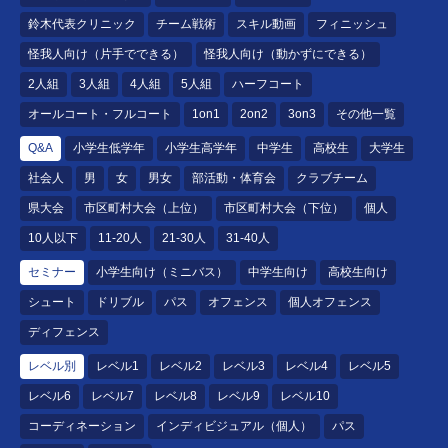
鈴木代表クリニック
チーム戦術
スキル動画
フィニッシュ
怪我人向け（片手でできる）
怪我人向け（動かずにできる）
2人組
3人組
4人組
5人組
ハーフコート
オールコート・フルコート
1on1
2on2
3on3
その他一覧
Q&A
小学生低学年
小学生高学年
中学生
高校生
大学生
社会人
男
女
男女
部活動・体育会
クラブチーム
県大会
市区町村大会（上位）
市区町村大会（下位）
個人
10人以下
11-20人
21-30人
31-40人
セミナー
小学生向け（ミニバス）
中学生向け
高校生向け
シュート
ドリブル
パス
オフェンス
個人オフェンス
ディフェンス
レベル別
レベル1
レベル2
レベル3
レベル4
レベル5
レベル6
レベル7
レベル8
レベル9
レベル10
コーディネーション
インディビジュアル（個人）
パス