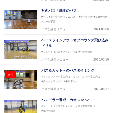
対面パス「基本のパス」
#パス
#小学生向け（ミニバス）
#中学生向け
#初心者向け
#ゴール不要
バスケ練習メニュー
2021/05/06
ベースラインアウトオブバウンズ飛び込み
ドリル
#シュート
#パス
#ファンドリル
#中学生向け
バスケ練習メニュー
2026/01/19
パス＆カットへのパスタイミング
無料
#オフェンス
#小学生向け（ミニバス）
#中学生向け
#チームオフェンス
#中級者向け
バスケ練習メニュー
2022/06/17
ハンドラー養成 カオス1on2
#シュート
#ドリブル
#オフェンス
#中学生向け
#高校生向け