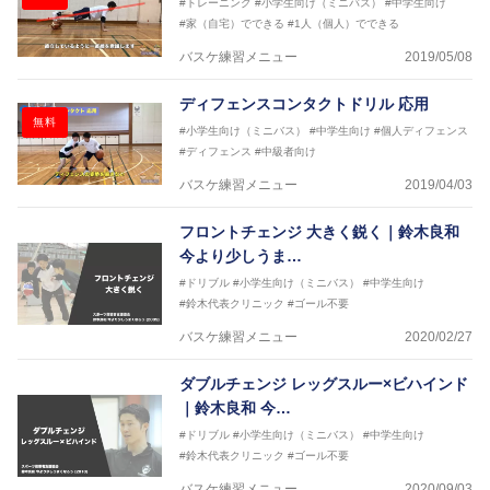
#トレーニング
#小学生向け（ミニバス）
#中学生向け
リーコーチ
#家（自宅）でできる
#1人（個人）でできる
2018年U12ナショナルキャンプヘッドコーチ
2018年U13ナショナルキャンプヘッドコーチ
バスケ練習メニュー
2019/05/08
2018年～2021年男子日本代表サポートコーチ
2021年～女子日本代表アシスタントコーチ
ディフェンスコンタクトドリル 応用
無料
#小学生向け（ミニバス）
#中学生向け
#個人ディフェンス
#ディフェンス
#中級者向け
バスケ練習メニュー
2019/04/03
フロントチェンジ 大きく鋭く｜鈴木良和
今より少しうま…
#ドリブル
#小学生向け（ミニバス）
#中学生向け
#鈴木代表クリニック
#ゴール不要
バスケ練習メニュー
2020/02/27
ダブルチェンジ レッグスルー×ビハインド
｜鈴木良和 今…
#ドリブル
#小学生向け（ミニバス）
#中学生向け
#鈴木代表クリニック
#ゴール不要
バスケ練習メニュー
2020/09/03