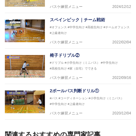
バスケ練習メニュー
2024/12/12
スペインピック｜チーム戦術
#オフェンス
#中学生向け
#高校生向け
#チームオフェンス
#上級者向け
バスケ練習メニュー
2022/02/04
椅子ドリブル②
#ドリブル
#小学生向け（ミニバス）
#中学生向け
#高校生向け
#家（自宅）でできる
バスケ練習メニュー
2022/09/16
2ボールパス判断ドリル①
#パス
#コーディネーション
#小学生向け（ミニバス）
#中学生向け
#上級者向け
バスケ練習メニュー
2020/12/04
関連するおすすめの専門家記事