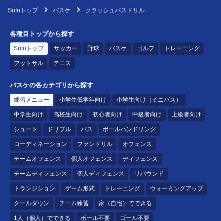
Sufuトップ
バスケ
クラッシュパスドリル
各種目トップから探す
Sufuトップ
サッカー
野球
バスケ
ゴルフ
トレーニング
フットサル
テニス
バスケの各カテゴリから探す
練習メニュー
小学生低学年向け
小学生向け（ミニバス）
中学生向け
高校生向け
初心者向け
中級者向け
上級者向け
シュート
ドリブル
パス
ボールハンドリング
コーディネーション
ファンドリル
オフェンス
チームオフェンス
個人オフェンス
ディフェンス
チームディフェンス
個人ディフェンス
リバウンド
トランジション
ゲーム形式
トレーニング
ウォーミングアップ
クールダウン
チーム練習
家（自宅）でできる
1人（個人）でできる
ボール不要
ゴール不要