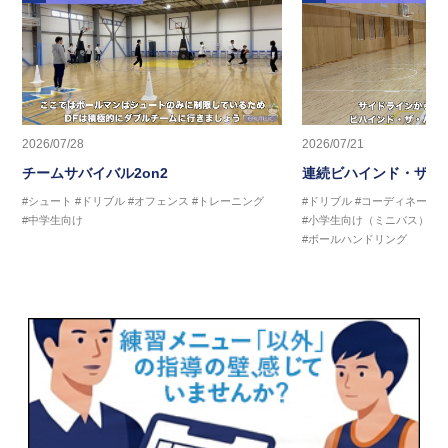
2026/07/28
2026/07/21
チームサバイバル2on2
連続ビハインド・ザ・
#シュート
#ドリブル
#オフェンス
#トレーニング
#ドリブル
#コーディネーシ
#中学生向け
#小学生向け（ミニバス）
#
#ボールハンドリング