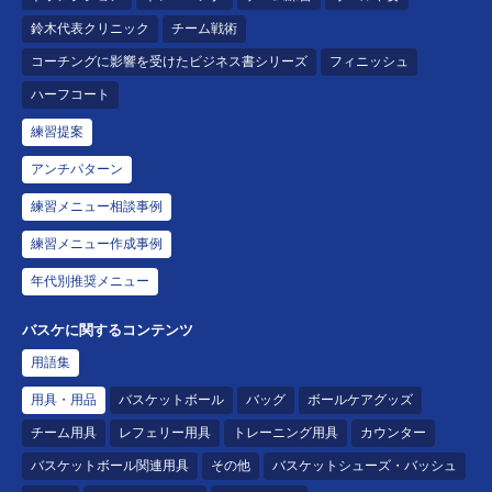
鈴木代表クリニック
チーム戦術
コーチングに影響を受けたビジネス書シリーズ
フィニッシュ
ハーフコート
練習提案
アンチパターン
練習メニュー相談事例
練習メニュー作成事例
年代別推奨メニュー
バスケに関するコンテンツ
用語集
用具・用品
バスケットボール
バッグ
ボールケアグッズ
チーム用具
レフェリー用具
トレーニング用具
カウンター
バスケットボール関連用具
その他
バスケットシューズ・バッシュ