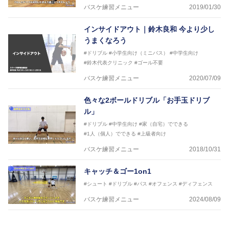
バスケ練習メニュー
2019/01/30
インサイドアウト｜鈴木良和 今より少し
うまくなろう
#ドリブル
#小学生向け（ミニバス）
#中学生向け
#鈴木代表クリニック
#ゴール不要
バスケ練習メニュー
2020/07/09
色々な2ボールドリブル「お手玉ドリブ
ル」
#ドリブル
#中学生向け
#家（自宅）でできる
#1人（個人）でできる
#上級者向け
バスケ練習メニュー
2018/10/31
キャッチ＆ゴー1on1
#シュート
#ドリブル
#パス
#オフェンス
#ディフェンス
バスケ練習メニュー
2024/08/09