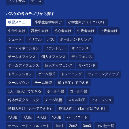
フットサル
テニス
バスケの各カテゴリから探す
練習メニュー
小学生低学年向け
小学生向け（ミニバス）
中学生向け
高校生向け
初心者向け
中級者向け
上級者向け
シュート
ドリブル
パス
ボールハンドリング
コーディネーション
ファンドリル
オフェンス
チームオフェンス
個人オフェンス
ディフェンス
チームディフェンス
個人ディフェンス
リバウンド
トランジション
ゲーム形式
トレーニング
ウォーミングアップ
クールダウン
チーム練習
家（自宅）でできる
1人（個人）でできる
ボール不要
ゴール不要
鈴木代表クリニック
チーム戦術
スキル動画
フィニッシュ
怪我人向け（片手でできる）
怪我人向け（動かずにできる）
2人組
3人組
4人組
5人組
ハーフコート
オールコート・フルコート
1on1
2on2
3on3
その他一覧