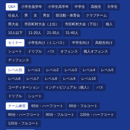
Q&A
小学生低学年
小学生高学年
中学生
高校生
大学生
社会人
男
女
男女
部活動・体育会
クラブチーム
県大会
市区町村大会（上位）
市区町村大会（下位）
個人
10人以下
11-20人
21-30人
31-40人
セミナー
小学生向け（ミニバス）
中学生向け
高校生向け
シュート
ドリブル
パス
オフェンス
個人オフェンス
ディフェンス
レベル別
レベル1
レベル2
レベル3
レベル4
レベル5
レベル6
レベル7
レベル8
レベル9
レベル10
コーディネーション
インディビジュアル（個人）
パス
ドリブル
シュート
チーム練習
60分・ハーフコート
60分・フルコート
90分・ハーフコート
90分・フルコート
120分・ハーフコート
120分・フルコート