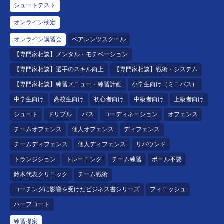
シュートテスト
オンライン検定
オンライン講習会
ペアレンツスクール
【専門家相談】メンタル・モチベーション
【専門家相談】選手のスキル向上
【専門家相談】戦術・システム
【専門家相談】練習メニュー・練習計画
小学生向け（ミニバス）
中学生向け
高校生向け
初心者向け
中級者向け
上級者向け
シュート
ドリブル
パス
コーディネーション
オフェンス
チームオフェンス
個人オフェンス
ディフェンス
チームディフェンス
個人ディフェンス
リバウンド
トランジション
トレーニング
チーム練習
ボール不要
鈴木代表クリニック
チーム戦術
コーチングに影響を受けたビジネス書シリーズ
フィニッシュ
ハーフコート
練習提案