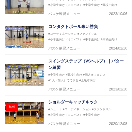
2018年U12ナショナルキャンプヘッドコーチ
#小学生向け（ミニバス）
#中学生向け
#高校生向け
2018年U13ナショナルキャンプヘッドコーチ
2018年～2021年男子日本代表サポートコーチ
バスケ練習メニュー
2023/10/06
2021年～女子日本代表アシスタントコーチ
コンタクトボール奪い勝負
#コーディネーション
#ファンドリル
#小学生向け（ミニバス）
#中学生向け
#高校生向け
バスケ練習メニュー
2024/02/16
スイングステップ（VSヘルプ）｜パター
ン練習
#中学生向け
#高校生向け
#個人オフェンス
#1人（個人）でできる
#上級者向け
バスケ練習メニュー
2023/02/10
ショルダーキャッチキック
無料
#シュート
#コーディネーション
#ファンドリル
#小学生向け（ミニバス）
#中学生向け
バスケ練習メニュー
2020/12/08