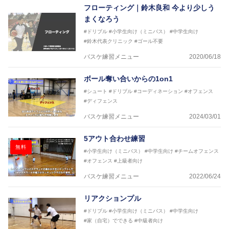
フローティング｜鈴木良和 今より少しう
まくなろう
#ドリブル
#小学生向け（ミニバス）
#中学生向け
#鈴木代表クリニック
#ゴール不要
バスケ練習メニュー
2020/06/18
ボール奪い合いからの1on1
#シュート
#ドリブル
#コーディネーション
#オフェンス
#ディフェンス
バスケ練習メニュー
2024/03/01
5アウト合わせ練習
無料
#小学生向け（ミニバス）
#中学生向け
#チームオフェンス
#オフェンス
#上級者向け
バスケ練習メニュー
2022/06/24
リアクションプル
#ドリブル
#小学生向け（ミニバス）
#中学生向け
#家（自宅）でできる
#中級者向け