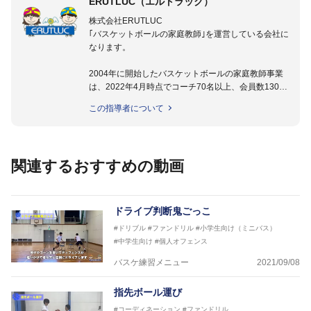
ERUTLUC（エルトラック）
株式会社ERUTLUC
｢バスケットボールの家庭教師｣を運営している会社に
なります。
2004年に開始したバスケットボールの家庭教師事業
は、2022年4月時点でコーチ70名以上、会員数1300
名以上。
この指導者について
指導実績多数・各地講習会なども担当しており、「は
じめてのミニバスケットボール」「バスケットボール
IQ練習本」「バスケットボール判断力を高めるトレー
ニングブック」「バスケットボールの教科書１～４」
関連するおすすめの動画
など多くの書籍・DVDも監修しています。
【ERUTLUC代表鈴木良和コーチ JBA活動歴】
2016年U12ナショナルキャンプヘッドコーチ
ドライブ判断鬼ごっこ
2016年U13ナショナルキャンプヘッドコーチ
#ドリブル
#ファンドリル
#小学生向け（ミニバス）
2016年男子日本代表サポートコーチ
#中学生向け
#個人オフェンス
2017年U12ナショナルキャンプヘッドコーチ
2017年U13ナショナルキャンプヘッドコーチ
バスケ練習メニュー
2021/09/08
2017年男子日本代表サポートコーチ
2018年U22日本代表スプリングキャンプアドバイザ
指先ボール運び
リーコーチ
#コーディネーション
#ファンドリル