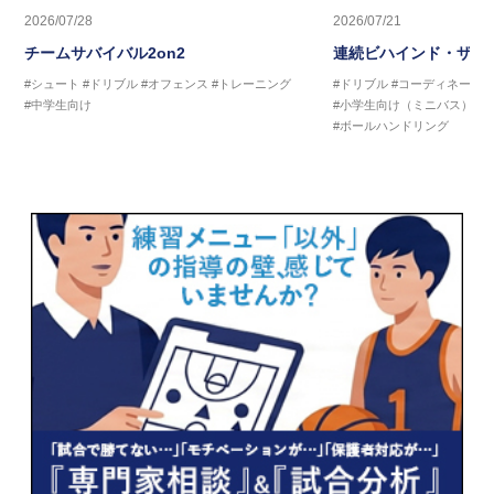
2026/07/28
2026/07/21
チームサバイバル2on2
連続ビハインド・ザ・
#シュート
#ドリブル
#オフェンス
#トレーニング
#ドリブル
#コーディネーシ
#中学生向け
#小学生向け（ミニバス）
#
#ボールハンドリング