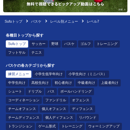
Sufuトップ
バスケ
レベル別メニュー
レベル7
各種目トップから探す
Sufuトップ
サッカー
野球
バスケ
ゴルフ
トレーニング
フットサル
テニス
バスケの各カテゴリから探す
練習メニュー
小学生低学年向け
小学生向け（ミニバス）
中学生向け
高校生向け
初心者向け
中級者向け
上級者向け
シュート
ドリブル
パス
ボールハンドリング
コーディネーション
ファンドリル
オフェンス
チームオフェンス
個人オフェンス
ディフェンス
チームディフェンス
個人ディフェンス
リバウンド
トランジション
ゲーム形式
トレーニング
ウォーミングアップ