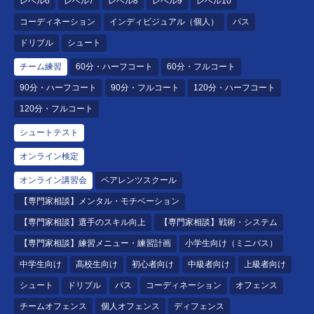
レベル6
レベル7
レベル8
レベル9
レベル10
コーディネーション
インディビジュアル（個人）
パス
ドリブル
シュート
チーム練習
60分・ハーフコート
60分・フルコート
90分・ハーフコート
90分・フルコート
120分・ハーフコート
120分・フルコート
シュートテスト
オンライン検定
オンライン講習会
ペアレンツスクール
【専門家相談】メンタル・モチベーション
【専門家相談】選手のスキル向上
【専門家相談】戦術・システム
【専門家相談】練習メニュー・練習計画
小学生向け（ミニバス）
中学生向け
高校生向け
初心者向け
中級者向け
上級者向け
シュート
ドリブル
パス
コーディネーション
オフェンス
チームオフェンス
個人オフェンス
ディフェンス