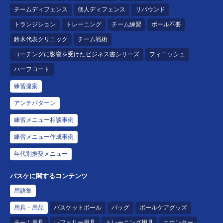
チームディフェンス
個人ディフェンス
リバウンド
トランジション
トレーニング
チーム練習
ボール不要
鈴木代表クリニック
チーム戦術
コーチングに影響を受けたビジネス書シリーズ
フィニッシュ
ハーフコート
練習提案
アンチパターン
練習メニュー相談事例
練習メニュー作成事例
年代別推奨メニュー
バスケに関するコンテンツ
用語集
用具・用品
バスケットボール
バッグ
ボールケアグッズ
チーム用具
レフェリー用具
トレーニング用具
カウンター