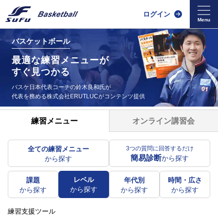
ログイン
バスケットボール
最適な練習メニューが
すぐ見つかる
バスケ日本代表コーチの鈴木良和氏が
代表を務める
株式会社ERUTLUCがコンテンツ提供
オンライン講習会
練習メニュー
全ての練習メニュー
3つの質問に回答するだけ
簡易診断
から探す
から探す
レベル
課題
年代別
時間・広さ
から探す
から探す
から探す
から探す
練習支援ツール