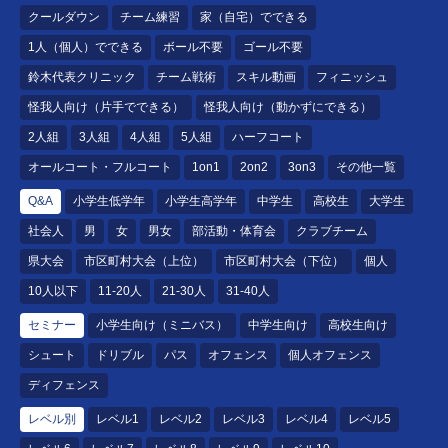
クールダウン
チーム練習
家（自宅）でできる
1人（個人）でできる
ボール不要
ゴール不要
鈴木代表クリニック
チーム戦術
スキル動画
フィニッシュ
怪我人向け（片手でできる）
怪我人向け（動かずにできる）
2人組
3人組
4人組
5人組
ハーフコート
オールコート・フルコート
1on1
2on2
3on3
その他一覧
Q&A
小学生低学年
小学生高学年
中学生
高校生
大学生
社会人
男
女
男女
部活動・体育会
クラブチーム
県大会
市区町村大会（上位）
市区町村大会（下位）
個人
10人以下
11-20人
21-30人
31-40人
セミナー
小学生向け（ミニバス）
中学生向け
高校生向け
シュート
ドリブル
パス
オフェンス
個人オフェンス
ディフェンス
レベル別
レベル1
レベル2
レベル3
レベル4
レベル5