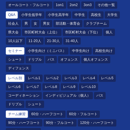
オールコート・フルコート
1on1
2on2
3on3
その他一覧
Q&A
小学生低学年
小学生高学年
中学生
高校生
大学生
社会人
男
女
男女
部活動・体育会
クラブチーム
県大会
市区町村大会（上位）
市区町村大会（下位）
個人
10人以下
11-20人
21-30人
31-40人
セミナー
小学生向け（ミニバス）
中学生向け
高校生向け
シュート
ドリブル
パス
オフェンス
個人オフェンス
ディフェンス
レベル別
レベル1
レベル2
レベル3
レベル4
レベル5
レベル6
レベル7
レベル8
レベル9
レベル10
コーディネーション
インディビジュアル（個人）
パス
ドリブル
シュート
チーム練習
60分・ハーフコート
60分・フルコート
90分・ハーフコート
90分・フルコート
120分・ハーフコート