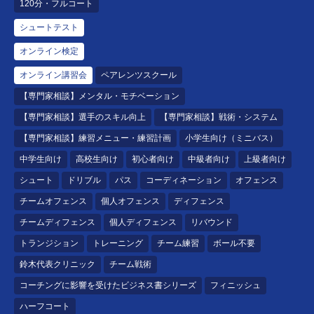
120分・フルコート
シュートテスト
オンライン検定
オンライン講習会
ペアレンツスクール
【専門家相談】メンタル・モチベーション
【専門家相談】選手のスキル向上
【専門家相談】戦術・システム
【専門家相談】練習メニュー・練習計画
小学生向け（ミニバス）
中学生向け
高校生向け
初心者向け
中級者向け
上級者向け
シュート
ドリブル
パス
コーディネーション
オフェンス
チームオフェンス
個人オフェンス
ディフェンス
チームディフェンス
個人ディフェンス
リバウンド
トランジション
トレーニング
チーム練習
ボール不要
鈴木代表クリニック
チーム戦術
コーチングに影響を受けたビジネス書シリーズ
フィニッシュ
ハーフコート