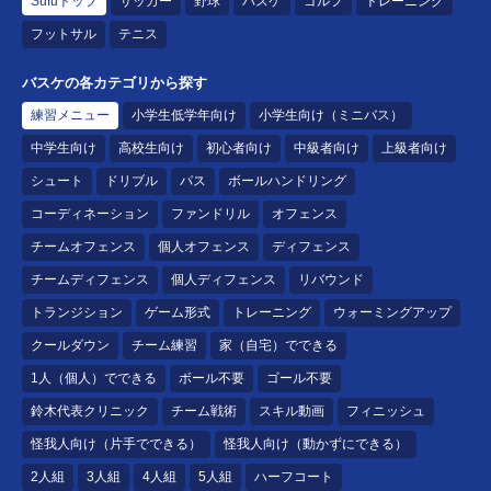
Sufuトップ
サッカー
野球
バスケ
ゴルフ
トレーニング
フットサル
テニス
バスケの各カテゴリから探す
練習メニュー
小学生低学年向け
小学生向け（ミニバス）
中学生向け
高校生向け
初心者向け
中級者向け
上級者向け
シュート
ドリブル
パス
ボールハンドリング
コーディネーション
ファンドリル
オフェンス
チームオフェンス
個人オフェンス
ディフェンス
チームディフェンス
個人ディフェンス
リバウンド
トランジション
ゲーム形式
トレーニング
ウォーミングアップ
クールダウン
チーム練習
家（自宅）でできる
1人（個人）でできる
ボール不要
ゴール不要
鈴木代表クリニック
チーム戦術
スキル動画
フィニッシュ
怪我人向け（片手でできる）
怪我人向け（動かずにできる）
2人組
3人組
4人組
5人組
ハーフコート