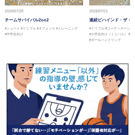
2026/07/28
2026/07/21
チームサバイバル2on2
連続ビハインド・ザ・
#シュート
#ドリブル
#オフェンス
#トレーニング
#ドリブル
#コーディネーショ
#中学生向け
#小学生向け（ミニバス）
#中
#ボールハンドリング