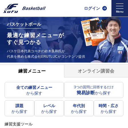
ログイン
バスケットボール
最適な練習メニューが
すぐ見つかる
バスケ日本代表コーチの鈴木良和氏が
代表を務める
株式会社ERUTLUCがコンテンツ提供
オンライン講習会
練習メニュー
全ての練習メニュー
3つの質問に回答するだけ
簡易診断
から探す
から探す
課題
レベル
年代別
時間・広さ
から探す
から探す
から探す
から探す
練習支援ツール