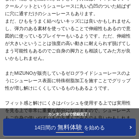
クールノットというシューレースに丸い凸凹のついた結ばず
に穴に通すだけのシューレースもあります。
まだ、ひもをうまく結べないキッズには良いかもしれません
し、弾力のある素材を使っていることで伸縮性もあるので意
図的に使っているプレイヤーもいるようです。ただ、伸縮性
が大きいということは強度の高い動きに耐えられず脱げてし
まう可能性もあるのでご自身の脚力とも相談してみた方が良
いかもしれません。
またMIZUNOが販売しているゼログライドシューレースのよ
うにシューレース表面に特殊樹脂加工を施すことでグリップ
性が増し解けにくくしているものもあるようです。
フィット感と解けにくさはバッシュを使用する上では実用性
を見る上で非常に重要な部分になりますので、シューレース
カンタン1分で登録完了！
もご自身の使いやすいものを選んでみるのも良いかもしれま
せん。
無料体験
14日間の
を始める