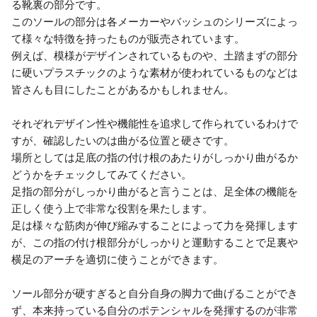
る靴裏の部分です。
このソールの部分は各メーカーやバッシュのシリーズによっ
て様々な特徴を持ったものが販売されています。
例えば、模様がデザインされているものや、土踏まずの部分
に硬いプラスチックのような素材が使われているものなどは
皆さんも目にしたことがあるかもしれません。
それぞれデザイン性や機能性を追求して作られているわけで
すが、確認したいのは曲がる位置と硬さです。
場所としては足底の指の付け根のあたりがしっかり曲がるか
どうかをチェックしてみてください。
足指の部分がしっかり曲がると言うことは、足全体の機能を
正しく使う上で非常な役割を果たします。
足は様々な筋肉が伸び縮みすることによって力を発揮します
が、この指の付け根部分がしっかりと運動することで足裏や
横足のアーチを適切に使うことができます。
ソール部分が硬すぎると自分自身の脚力で曲げることができ
ず、本来持っている自分のポテンシャルを発揮するのが非常