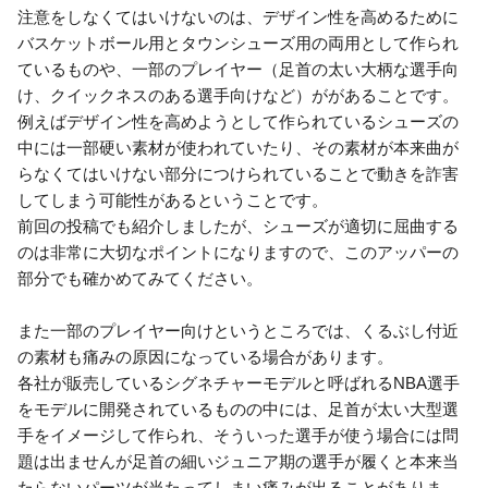
注意をしなくてはいけないのは、デザイン性を高めるために
バスケットボール用とタウンシューズ用の両用として作られ
ているものや、一部のプレイヤー（足首の太い大柄な選手向
け、クイックネスのある選手向けなど）ががあることです。
例えばデザイン性を高めようとして作られているシューズの
中には一部硬い素材が使われていたり、その素材が本来曲が
らなくてはいけない部分につけられていることで動きを詐害
してしまう可能性があるということです。
前回の投稿でも紹介しましたが、シューズが適切に屈曲する
のは非常に大切なポイントになりますので、このアッパーの
部分でも確かめてみてください。
また一部のプレイヤー向けというところでは、くるぶし付近
の素材も痛みの原因になっている場合があります。
各社が販売しているシグネチャーモデルと呼ばれるNBA選手
をモデルに開発されているものの中には、足首が太い大型選
手をイメージして作られ、そういった選手が使う場合には問
題は出ませんが足首の細いジュニア期の選手が履くと本来当
たらないパーツが当たってしまい痛みが出ることがありま