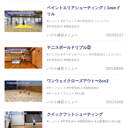
ペイントエリアシューティング｜1minド
リル
#シュート
#オフェンス
#小学生向け（ミニバス）
#中学生向け
#高校生向け
バスケ練習メニュー
2023/11/17
テニスボールドリブル②
#ドリブル
#コーディネーション
#小学生向け（ミニバス）
#中学生向け
#高校生向け
バスケ練習メニュー
2021/08/04
ワンウェイクローズアウト〜2on2
#ディフェンス
#中学生向け
#高校生向け
#チームディフェンス
#4人組
バスケ練習メニュー
2021/11/02
クイックフットシューティング
#シュート
#中学生向け
#高校生向け
#上級者向け
#2人組