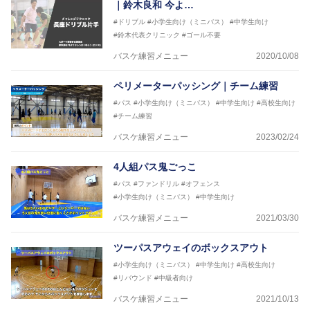
｜鈴木良和 今よ…
#ドリブル
#小学生向け（ミニバス）
#中学生向け
#鈴木代表クリニック
#ゴール不要
バスケ練習メニュー
2020/10/08
ペリメーターパッシング｜チーム練習
#パス
#小学生向け（ミニバス）
#中学生向け
#高校生向け
#チーム練習
バスケ練習メニュー
2023/02/24
4人組パス鬼ごっこ
#パス
#ファンドリル
#オフェンス
#小学生向け（ミニバス）
#中学生向け
バスケ練習メニュー
2021/03/30
ツーパスアウェイのボックスアウト
#小学生向け（ミニバス）
#中学生向け
#高校生向け
#リバウンド
#中級者向け
バスケ練習メニュー
2021/10/13