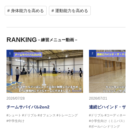
# 身体能力を高める
# 運動能力を高める
RANKING
－練習メニュー動画－
1
2
2026/07/28
2026/07/21
チームサバイバル2on2
連続ビハインド・ザ・
#シュート
#ドリブル
#オフェンス
#トレーニング
#ドリブル
#コーディネーシ
#中学生向け
#小学生向け（ミニバス）
#
#ボールハンドリング