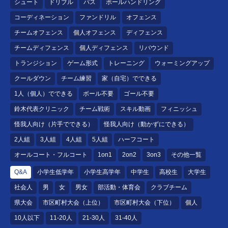
シュート
ドリブル
パス
ボールハンドリング
コーディネーション
ファンドリル
オフェンス
チームオフェンス
個人オフェンス
ディフェンス
チームディフェンス
個人ディフェンス
リバウンド
トランジション
ゲーム形式
トレーニング
ウォーミングアップ
クールダウン
チーム練習
家（自宅）でできる
1人（個人）でできる
ボール不要
ゴール不要
鈴木代表クリニック
チーム戦術
スキル動画
フィニッシュ
怪我人向け（片手でできる）
怪我人向け（動かずにできる）
2人組
3人組
4人組
5人組
ハーフコート
オールコート・フルコート
1on1
2on2
3on3
その他一覧
Q&A
小学生低学年
小学生高学年
中学生
高校生
大学生
社会人
男
女
男女
部活動・体育会
クラブチーム
県大会
市区町村大会（上位）
市区町村大会（下位）
個人
10人以下
11-20人
21-30人
31-40人