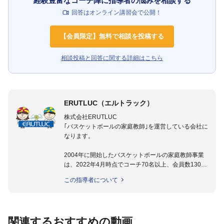
経験豊富なコーチ陣に指導者の悩みを相談する
回答はオンライン講習会で公開！
【会員限定】無料で相談を投稿する
相談投稿と回答に関する詳細はこちら
ERUTLUC（エルトラック）
株式会社ERUTLUC
｢バスケットボールの家庭教師｣を運営している会社に
なります。
2004年に開始したバスケットボールの家庭教師事業
は、2022年4月時点でコーチ70名以上、会員数1300
名以上。
この指導者について
指導実績多数・各地講習会なども担当しており、「は
じめてのミニバスケットボール」「バスケットボール
IQ練習本」「バスケットボール判断力を高めるトレー
ニングブック」「バスケットボールの教科書１～４」
関連するおすすめの動画
など多くの書籍・DVDも監修しています。