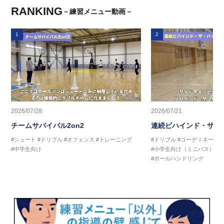
RANKING
－練習メニュー動画－
1
2
2026/07/28
2026/07/21
チームサバイバル2on2
連続ビハインド・ザ・
#シュート
#ドリブル
#オフェンス
#トレーニング
#ドリブル
#コーディネーシ
#中学生向け
#小学生向け（ミニバス）
#
#ボールハンドリング