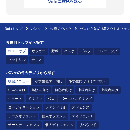
Sufuに意見を送る
Sufuトップ
バスケ
指導ノウハウ
ゼロから始める5アウトオフェ
各種目トップから探す
Sufuトップ
サッカー
野球
バスケ
ゴルフ
トレーニング
フットサル
テニス
バスケの各カテゴリから探す
練習メニュー
小学生低学年向け
小学生向け（ミニバス）
中学生向け
高校生向け
初心者向け
中級者向け
上級者向け
シュート
ドリブル
パス
ボールハンドリング
コーディネーション
ファンドリル
オフェンス
チームオフェンス
個人オフェンス
ディフェンス
チームディフェンス
個人ディフェンス
リバウンド