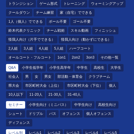
トランジション
ゲーム形式
トレーニング
ウォーミングアップ
クールダウン
チーム練習
家（自宅）でできる
1人（個人）でできる
ボール不要
ゴール不要
鈴木代表クリニック
チーム戦術
スキル動画
フィニッシュ
怪我人向け（片手でできる）
怪我人向け（動かずにできる）
2人組
3人組
4人組
5人組
ハーフコート
オールコート・フルコート
1on1
2on2
3on3
その他一覧
Q&A
小学生低学年
小学生高学年
中学生
高校生
大学生
社会人
男
女
男女
部活動・体育会
クラブチーム
県大会
市区町村大会（上位）
市区町村大会（下位）
個人
10人以下
11-20人
21-30人
31-40人
セミナー
小学生向け（ミニバス）
中学生向け
高校生向け
シュート
ドリブル
パス
オフェンス
個人オフェンス
ディフェンス
レベル別
レベル1
レベル2
レベル3
レベル4
レベル5