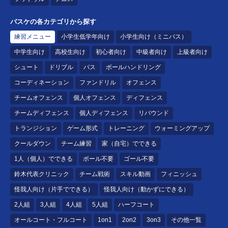
バスケの各カテゴリから探す
練習メニュー
小学生低学年向け
小学生向け（ミニバス）
中学生向け
高校生向け
初心者向け
中級者向け
上級者向け
シュート
ドリブル
パス
ボールハンドリング
コーディネーション
ファンドリル
オフェンス
チームオフェンス
個人オフェンス
ディフェンス
チームディフェンス
個人ディフェンス
リバウンド
トランジション
ゲーム形式
トレーニング
ウォーミングアップ
クールダウン
チーム練習
家（自宅）でできる
1人（個人）でできる
ボール不要
ゴール不要
鈴木代表クリニック
チーム戦術
スキル動画
フィニッシュ
怪我人向け（片手でできる）
怪我人向け（動かずにできる）
2人組
3人組
4人組
5人組
ハーフコート
オールコート・フルコート
1on1
2on2
3on3
その他一覧