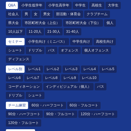
Q&A
小学生低学年
小学生高学年
中学生
高校生
大学生
社会人
男
女
男女
部活動・体育会
クラブチーム
県大会
市区町村大会（上位）
市区町村大会（下位）
個人
10人以下
11-20人
21-30人
31-40人
セミナー
小学生向け（ミニバス）
中学生向け
高校生向け
シュート
ドリブル
パス
オフェンス
個人オフェンス
ディフェンス
レベル別
レベル1
レベル2
レベル3
レベル4
レベル5
レベル6
レベル7
レベル8
レベル9
レベル10
コーディネーション
インディビジュアル（個人）
パス
ドリブル
シュート
チーム練習
60分・ハーフコート
60分・フルコート
90分・ハーフコート
90分・フルコート
120分・ハーフコート
120分・フルコート