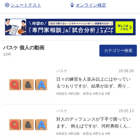
シュートテスト
オンライン検定
バスケ 個人の動画
カテゴリー検索
10件
バスケ
20.08.28
日々の練習を人並み以上にはやってい
るつもりですが、結果が出ず、周りに
離されてしまっています。 今の問題点
#高校生
#部活動・体育会
#県大会
#男
としては視野が狭い、シュートの成功
率が低い事なのですが、日常的にどの
バスケ
20.05.13
ような事を意識して練習に取り組んだ
対人のディフェンスが下手で困ってい
ほうがいいですしょうか? 周りから認
ます。 例えばですが、河村勇樹くんの
められ、バスケを今以上に楽しめるよ
ようなディフェンスフットワークを身
うになりたいです。
#高校生
#部活動・体育会
#県大会
#男
につけることができる練習を知りたい