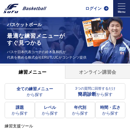
ログイン
バスケットボール
最適な練習メニューが
すぐ見つかる
バスケ日本代表コーチの鈴木良和氏が
代表を務める
株式会社ERUTLUCがコンテンツ提供
オンライン講習会
練習メニュー
全ての練習メニュー
3つの質問に回答するだけ
簡易診断
から探す
から探す
課題
レベル
年代別
時間・広さ
から探す
から探す
から探す
から探す
練習支援ツール