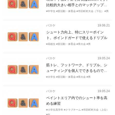
比較的大きい相手とのマッチアップが
多いものの、横の動きについていけな
#中学生
#部活動・体育会
#市区町村大会（下位）
#男
いこともあり、ディフェンスを強化し
たいとのことです。 また、リバウンド
バスケ
19.06.21
や、ボールハンドリングについても上
シュート力向上、特にスリーポイン
達したいと申しております。
ト。ポインドガードで使えるドリブル
#高校生
#部活動・体育会
#県大会
#男
バスケ
19.05.24
筋トレ、フットワーク、ドリブル、シ
ューティングを個人でできるもので組
んでほしいです。走ってジャンプスト
#大学生
#部活動・体育会
#県大会
#男
ップしてシュートを打つスタイルです
(nbaでいうとクレイやレディック選手
バスケ
19.05.24
です)。
ペイントエリア内でのシュート率を高
める練習
#小学生高学年
#クラブチーム
#市区町村大会（上位）
#女