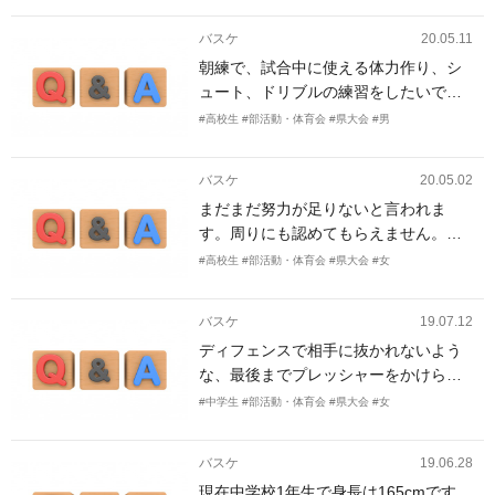
です。どんなレベルでも大丈夫です。
バスケ
20.05.11
朝練で、試合中に使える体力作り、シ
ュート、ドリブルの練習をしたいで
す。ポジションはSGです。
#高校生
#部活動・体育会
#県大会
#男
バスケ
20.05.02
まだまだ努力が足りないと言われま
す。周りにも認めてもらえません。上
手くなればいいというのはわかってい
#高校生
#部活動・体育会
#県大会
#女
ます。でも上手くなるについて考える
と、わからなくなります。努力するに
バスケ
19.07.12
しても、何をすればいいかわかりませ
ディフェンスで相手に抜かれないよう
ん。個人練習で上手くなるにはどうす
な、最後までプレッシャーをかけられ
ればいいでしょうか。それと、実力を
る足を作りたい。オフェンスでは1on1
つける、ということについて教えてく
#中学生
#部活動・体育会
#県大会
#女
で抜けるようにしたい。
ださい。
バスケ
19.06.28
現在中学校1年生で身長は165cmです。