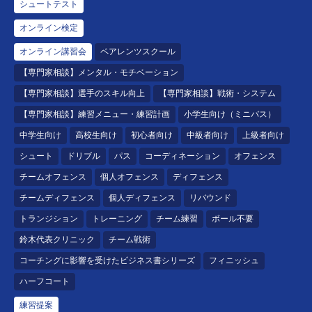
シュートテスト
オンライン検定
オンライン講習会
ペアレンツスクール
【専門家相談】メンタル・モチベーション
【専門家相談】選手のスキル向上
【専門家相談】戦術・システム
【専門家相談】練習メニュー・練習計画
小学生向け（ミニバス）
中学生向け
高校生向け
初心者向け
中級者向け
上級者向け
シュート
ドリブル
パス
コーディネーション
オフェンス
チームオフェンス
個人オフェンス
ディフェンス
チームディフェンス
個人ディフェンス
リバウンド
トランジション
トレーニング
チーム練習
ボール不要
鈴木代表クリニック
チーム戦術
コーチングに影響を受けたビジネス書シリーズ
フィニッシュ
ハーフコート
練習提案