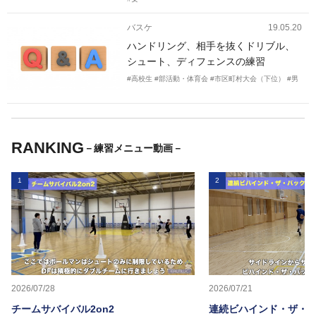
バスケ
19.05.20
ハンドリング、相手を抜くドリブル、
シュート、ディフェンスの練習
#高校生
#部活動・体育会
#市区町村大会（下位）
#男
RANKING
－練習メニュー動画－
1
2
2026/07/28
2026/07/21
チームサバイバル2on2
連続ビハインド・ザ・