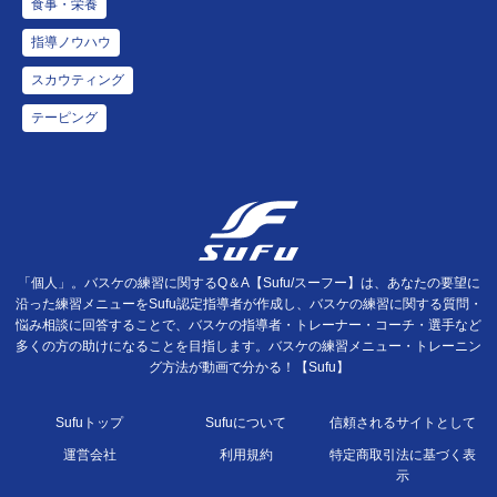
食事・栄養
指導ノウハウ
スカウティング
テーピング
「個人」。バスケの練習に関するQ＆A【Sufu/スーフー】は、あなたの要望に
沿った練習メニューをSufu認定指導者が作成し、バスケの練習に関する質問・
悩み相談に回答することで、バスケの指導者・トレーナー・コーチ・選手など
多くの方の助けになることを目指します。バスケの練習メニュー・トレーニン
グ方法が動画で分かる！【Sufu】
Sufuトップ
Sufuについて
信頼されるサイトとして
運営会社
利用規約
特定商取引法に基づく表
示