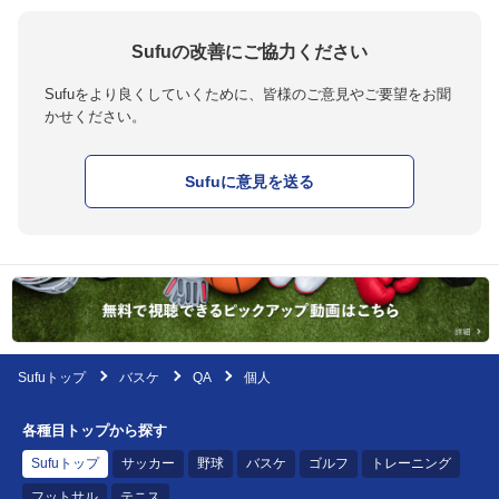
Sufuの改善にご協力ください
Sufuをより良くしていくために、皆様のご意見やご要望をお聞
かせください。
Sufuに意見を送る
Sufuトップ
バスケ
QA
個人
各種目トップから探す
Sufuトップ
サッカー
野球
バスケ
ゴルフ
トレーニング
フットサル
テニス