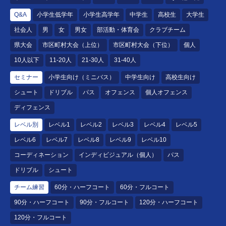
Q&A
小学生低学年
小学生高学年
中学生
高校生
大学生
社会人
男
女
男女
部活動・体育会
クラブチーム
県大会
市区町村大会（上位）
市区町村大会（下位）
個人
10人以下
11-20人
21-30人
31-40人
セミナー
小学生向け（ミニバス）
中学生向け
高校生向け
シュート
ドリブル
パス
オフェンス
個人オフェンス
ディフェンス
レベル別
レベル1
レベル2
レベル3
レベル4
レベル5
レベル6
レベル7
レベル8
レベル9
レベル10
コーディネーション
インディビジュアル（個人）
パス
ドリブル
シュート
チーム練習
60分・ハーフコート
60分・フルコート
90分・ハーフコート
90分・フルコート
120分・ハーフコート
120分・フルコート