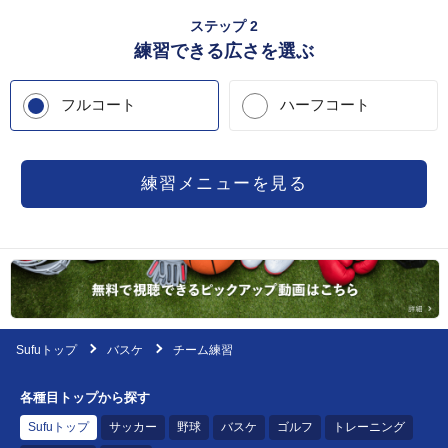
ステップ 2
練習できる広さを選ぶ
フルコート
ハーフコート
Sufuトップ
バスケ
チーム練習
各種目トップから探す
Sufuトップ
サッカー
野球
バスケ
ゴルフ
トレーニング