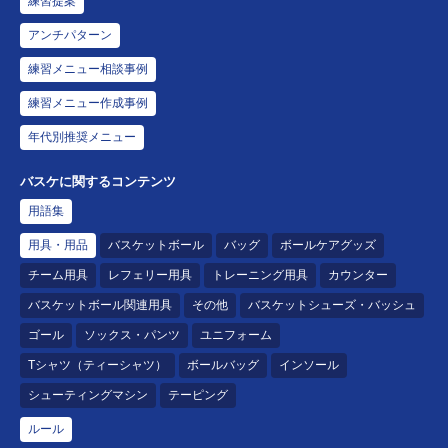
練習提案
アンチパターン
練習メニュー相談事例
練習メニュー作成事例
年代別推奨メニュー
バスケに関するコンテンツ
用語集
用具・用品
バスケットボール
バッグ
ボールケアグッズ
チーム用具
レフェリー用具
トレーニング用具
カウンター
バスケットボール関連用具
その他
バスケットシューズ・バッシュ
ゴール
ソックス・パンツ
ユニフォーム
Tシャツ（ティーシャツ）
ボールバッグ
インソール
シューティングマシン
テーピング
ルール