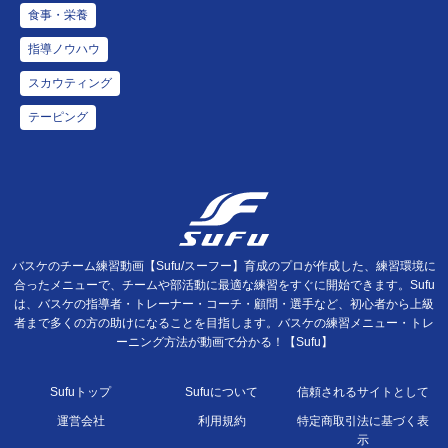
食事・栄養
指導ノウハウ
スカウティング
テーピング
バスケのチーム練習動画【Sufu/スーフー】育成のプロが作成した、練習環境に
合ったメニューで、チームや部活動に最適な練習をすぐに開始できます。Sufu
は、バスケの指導者・トレーナー・コーチ・顧問・選手など、初心者から上級
者まで多くの方の助けになることを目指します。バスケの練習メニュー・トレ
ーニング方法が動画で分かる！【Sufu】
Sufuトップ
Sufuについて
信頼されるサイトとして
運営会社
利用規約
特定商取引法に基づく表
示