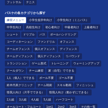
フットサル
テニス
バスケの各カテゴリから探す
練習メニュー
小学生低学年向け
小学生向け（ミニバス）
中学生向け
高校生向け
初心者向け
中級者向け
上級者向け
シュート
ドリブル
パス
ボールハンドリング
コーディネーション
ファンドリル
オフェンス
チームオフェンス
個人オフェンス
ディフェンス
チームディフェンス
個人ディフェンス
リバウンド
トランジション
ゲーム形式
トレーニング
ウォーミングアップ
クールダウン
チーム練習
家（自宅）でできる
1人（個人）でできる
ボール不要
ゴール不要
鈴木代表クリニック
チーム戦術
スキル動画
フィニッシュ
怪我人向け（片手でできる）
怪我人向け（動かずにできる）
2人組
3人組
4人組
5人組
ハーフコート
オールコート・フルコート
1on1
2on2
3on3
その他一覧