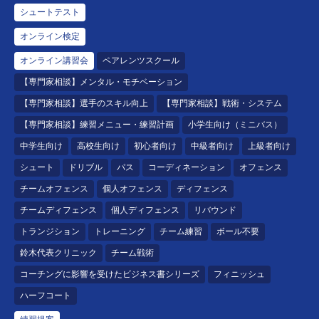
シュートテスト
オンライン検定
オンライン講習会
ペアレンツスクール
【専門家相談】メンタル・モチベーション
【専門家相談】選手のスキル向上
【専門家相談】戦術・システム
【専門家相談】練習メニュー・練習計画
小学生向け（ミニバス）
中学生向け
高校生向け
初心者向け
中級者向け
上級者向け
シュート
ドリブル
パス
コーディネーション
オフェンス
チームオフェンス
個人オフェンス
ディフェンス
チームディフェンス
個人ディフェンス
リバウンド
トランジション
トレーニング
チーム練習
ボール不要
鈴木代表クリニック
チーム戦術
コーチングに影響を受けたビジネス書シリーズ
フィニッシュ
ハーフコート