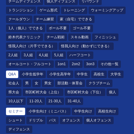
チームディフェンス
個人ディフェンス
リバウンド
トランジション
ゲーム形式
トレーニング
ウォーミングアップ
クールダウン
チーム練習
家（自宅）でできる
1人（個人）でできる
ボール不要
ゴール不要
鈴木代表クリニック
チーム戦術
スキル動画
フィニッシュ
怪我人向け（片手でできる）
怪我人向け（動かずにできる）
2人組
3人組
4人組
5人組
ハーフコート
オールコート・フルコート
1on1
2on2
3on3
その他一覧
Q&A
小学生低学年
小学生高学年
中学生
高校生
大学生
社会人
男
女
男女
部活動・体育会
クラブチーム
県大会
市区町村大会（上位）
市区町村大会（下位）
個人
10人以下
11-20人
21-30人
31-40人
セミナー
小学生向け（ミニバス）
中学生向け
高校生向け
シュート
ドリブル
パス
オフェンス
個人オフェンス
ディフェンス