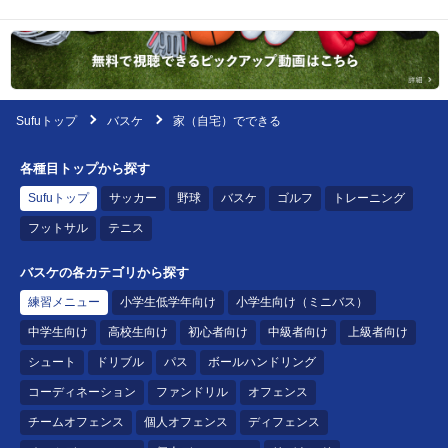
Sufuトップ
バスケ
家（自宅）でできる
各種目トップから探す
Sufuトップ
サッカー
野球
バスケ
ゴルフ
トレーニング
フットサル
テニス
バスケの各カテゴリから探す
練習メニュー
小学生低学年向け
小学生向け（ミニバス）
中学生向け
高校生向け
初心者向け
中級者向け
上級者向け
シュート
ドリブル
パス
ボールハンドリング
コーディネーション
ファンドリル
オフェンス
チームオフェンス
個人オフェンス
ディフェンス