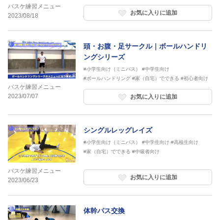
バスケ練習メニュー
お気に入りに追加
2023/08/18
頭・お腹・足サークル｜ボールハンドリ
ングシリーズ
#小学生向け（ミニバス）
#中学生向け
#ボールハンドリング
#家（自宅）でできる
#初心者向け
バスケ練習メニュー
2023/07/07
お気に入りに追加
シングルレッグレイズ
#小学生向け（ミニバス）
#中学生向け
#高校生向け
#家（自宅）でできる
#中級者向け
バスケ練習メニュー
お気に入りに追加
2023/06/23
体幹パス交換