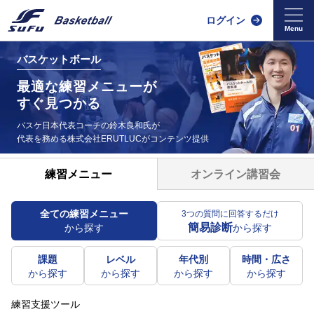
ログイン
バスケットボール
最適な練習メニューが
すぐ見つかる
バスケ日本代表コーチの鈴木良和氏が
代表を務める
株式会社ERUTLUCがコンテンツ提供
オンライン講習会
練習メニュー
全ての練習メニュー
3つの質問に回答するだけ
簡易診断
から探す
から探す
課題
レベル
年代別
時間・広さ
から探す
から探す
から探す
から探す
練習支援ツール