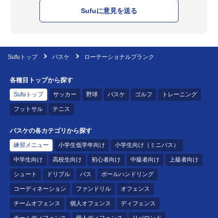
Sufuに意見を送る
Sufuトップ
バスケ
ローテーショナルプランク
各種目トップから探す
Sufuトップ
サッカー
野球
バスケ
ゴルフ
トレーニング
フットサル
テニス
バスケの各カテゴリから探す
練習メニュー
小学生低学年向け
小学生向け（ミニバス）
中学生向け
高校生向け
初心者向け
中級者向け
上級者向け
シュート
ドリブル
パス
ボールハンドリング
コーディネーション
ファンドリル
オフェンス
チームオフェンス
個人オフェンス
ディフェンス
チームディフェンス
個人ディフェンス
リバウンド