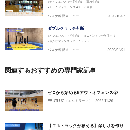
#ディフェンス
#中学生向け
#高校生向け
#チームディフェンス
#チーム練習
バスケ練習メニュー
2020/10/07
ダブルクラッチ判断
#オフェンス
#小学生向け（ミニバス）
#中学生向け
#個人オフェンス
#フィニッシュ
バスケ練習メニュー
2020/04/01
関連するおすすめの専門家記事
ゼロから始める5アウトオフェンス②
ERUTLUC（エルトラック）
2022/11/26
【エルトラックが教える】楽しさを作り