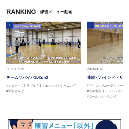
RANKING
－練習メニュー動画－
1
2
2026/07/28
2026/07/21
チームサバイバル2on2
連続ビハインド・ザ・
#シュート
#ドリブル
#オフェンス
#トレーニング
#ドリブル
#コーディネーシ
#中学生向け
#小学生向け（ミニバス）
#
#ボールハンドリング