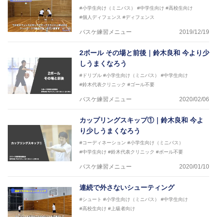
#小学生向け（ミニバス）
#中学生向け
#高校生向け
#個人ディフェンス
#ディフェンス
バスケ練習メニュー
2019/12/19
2ボール その場と前後｜鈴木良和 今より少
しうまくなろう
#ドリブル
#小学生向け（ミニバス）
#中学生向け
#鈴木代表クリニック
#ゴール不要
バスケ練習メニュー
2020/02/06
カップリングスキップ①｜鈴木良和 今よ
り少しうまくなろう
#コーディネーション
#小学生向け（ミニバス）
#中学生向け
#鈴木代表クリニック
#ボール不要
バスケ練習メニュー
2020/01/10
連続で外さないシューティング
#シュート
#小学生向け（ミニバス）
#中学生向け
#高校生向け
#上級者向け