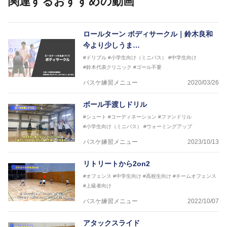
関連するおすすめの動画
など多くの書籍・DVDも監修しています。
【ERUTLUC代表鈴木良和コーチ JBA活動歴】
2016年U12ナショナルキャンプヘッドコーチ
ロールターン ボディサークル｜鈴木良和
2016年U13ナショナルキャンプヘッドコーチ
今より少しうま…
2016年男子日本代表サポートコーチ
#ドリブル
#小学生向け（ミニバス）
#中学生向け
2017年U12ナショナルキャンプヘッドコーチ
#鈴木代表クリニック
#ゴール不要
2017年U13ナショナルキャンプヘッドコーチ
2017年男子日本代表サポートコーチ
バスケ練習メニュー
2020/03/26
2018年U22日本代表スプリングキャンプアドバイザ
リーコーチ
ボール手渡しドリル
2018年U12ナショナルキャンプヘッドコーチ
2018年U13ナショナルキャンプヘッドコーチ
#シュート
#コーディネーション
#ファンドリル
2018年～2021年男子日本代表サポートコーチ
#小学生向け（ミニバス）
#ウォーミングアップ
2021年～女子日本代表アシスタントコーチ
バスケ練習メニュー
2023/10/13
リトリートから2on2
#オフェンス
#中学生向け
#高校生向け
#チームオフェンス
#上級者向け
バスケ練習メニュー
2022/10/07
アタックスライド