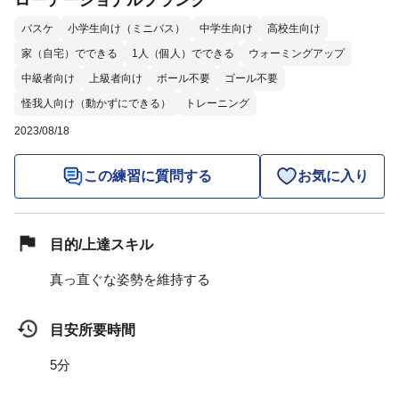
ローテーショナルプランク
バスケ
小学生向け（ミニバス）
中学生向け
高校生向け
家（自宅）でできる
1人（個人）でできる
ウォーミングアップ
中級者向け
上級者向け
ボール不要
ゴール不要
怪我人向け（動かずにできる）
トレーニング
2023/08/18
この練習に質問する
お気に入り
目的/上達スキル
真っ直ぐな姿勢を維持する
目安所要時間
5分