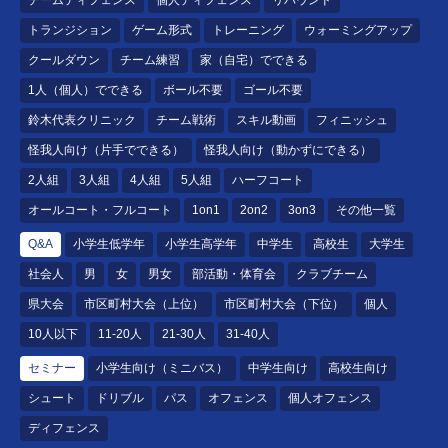
トランジション
ゲーム形式
トレーニング
ウォーミングアップ
クールダウン
チーム練習
家（自宅）でできる
1人（個人）でできる
ボール不要
ゴール不要
鈴木代表クリニック
チーム戦術
スキル動画
フィニッシュ
怪我人向け（片手でできる）
怪我人向け（動かずにできる）
2人組
3人組
4人組
5人組
ハーフコート
オールコート・フルコート
1on1
2on2
3on3
その他一覧
Q&A
小学生低学年
小学生高学年
中学生
高校生
大学生
社会人
男
女
男女
部活動・体育会
クラブチーム
県大会
市区町村大会（上位）
市区町村大会（下位）
個人
10人以下
11-20人
21-30人
31-40人
セミナー
小学生向け（ミニバス）
中学生向け
高校生向け
シュート
ドリブル
パス
オフェンス
個人オフェンス
ディフェンス