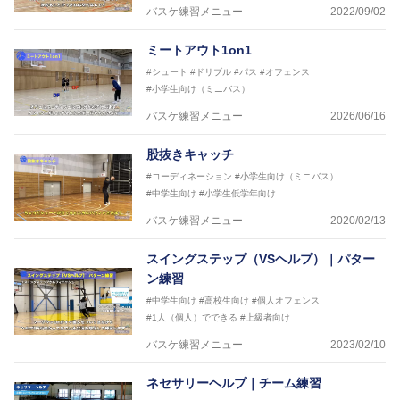
バスケ練習メニュー
2022/09/02
ミートアウト1on1
#シュート
#ドリブル
#パス
#オフェンス
#小学生向け（ミニバス）
バスケ練習メニュー
2026/06/16
股抜きキャッチ
#コーディネーション
#小学生向け（ミニバス）
#中学生向け
#小学生低学年向け
バスケ練習メニュー
2020/02/13
スイングステップ（VSヘルプ）｜パター
ン練習
#中学生向け
#高校生向け
#個人オフェンス
#1人（個人）でできる
#上級者向け
バスケ練習メニュー
2023/02/10
ネセサリーヘルプ｜チーム練習